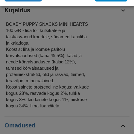
Kirjeldus
BOXBY PUPPY SNACKS MINI HEARTS
100 GR - lisa toit kutsikatele ja
täiskasvanud koertele, südamed kanaliha
ja kaladega.
Koostis: liha ja loomse päritolu
kõrvalsaadused (kana 49,5%), kalad ja
nende kõrvalsaadused (kalad 12%),
taimsed kõrvalsaadused ja
proteiiniekstraktid, õlid ja rasvad, taimed,
teraviljad, mineraalained.
Koostisainete protsendiline kogus: valkude
kogus 28%, rasvade kogus 2%, tuhka
kogus 3%, kiudainete kogus 1%, niiskuse
kogus 34%. Ilma lisanditeta.
Omadused