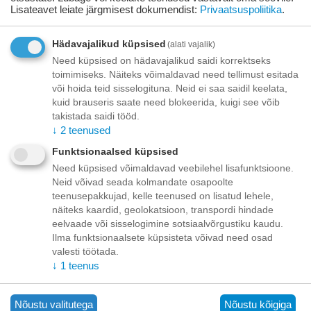
Lisateavet leiate järgmisest dokumendist:
Privaatsuspoliitika
.
Toode on
08/08/2026
saadaval:
Hädavajalikud küpsised
(alati vajalik)
Need küpsised on hädavajalikud saidi korrektseks
+
−
Korvis
toimimiseks. Näiteks võimaldavad need tellimust esitada
või hoida teid sisselogituna. Neid ei saa saidil keelata,
kuid brauseris saate need blokeerida, kuigi see võib
Lisage sooviloendisse
Esita küsimus
takistada saidi tööd.
↓
2
teenused
Kohaletoimetamine
Funktsionaalsed küpsised
Need küpsised võimaldavad veebilehel lisafunktsioone.
Tasuta kohaletoimetamine teie ukse taha tellimustele üle
Neid võivad seada kolmandate osapoolte
70.00 euro!
Saatmiskulud kuni 69,99 eurot:
teenusepakkujad, kelle teenused on lisatud lehele,
Venipaki kullerteenus – 10.00 EUR
näiteks kaardid, geolokatsioon, transpordi hindade
Unisend pakiautomaat - 3,50 eurot
eelvaade või sisselogimine sotsiaalvõrgustiku kaudu.
Omniva pakiautomaat - 5,00 eurot
Ilma funktsionaalsete küpsisteta võivad need osad
valesti töötada.
↓
1
teenus
Makse
Nõustu valitutega
Nõustu kõigiga