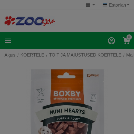
Estonian
0
Algus
KOERTELE
TOIT JA MAIUSTUSED KOERTELE
Mai
/
/
/