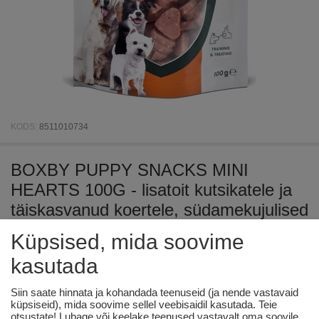
KODS:
8511010734
BOXBY PUPPY SNACKS MINI
HEARTS 100G - lisatoit kutsikatele ja
täiskasvanud koertele, südamekujulised
küpsised kanaliha ja kalaga.
Küpsised, mida soovime
kasutada
Saadavus:
406 tk. tarnija laos
Siin saate hinnata ja kohandada teenuseid (ja nende vastavaid
€
3
52
küpsiseid), mida soovime sellel veebisaidil kasutada. Teie
otsustate! Lubage või keelake teenused vastavalt oma soovile.