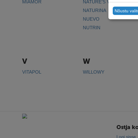
MIAMOR
NATURE'S VARIETY
NATURINA
Nõustu vali
NUEVO
NUTRIN
V
W
VITAPOL
WILLOWY
Ostja k
Logi sisse