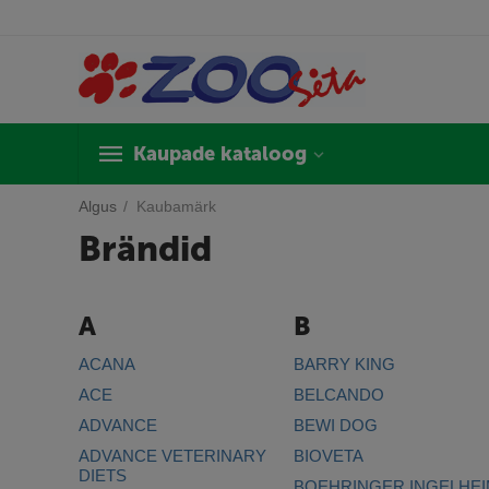
Kaupade kataloog
Algus
/
Kaubamärk
Brändid
A
B
ACANA
BARRY KING
ACE
BELCANDO
ADVANCE
BEWI DOG
ADVANCE VETERINARY
BIOVETA
DIETS
BOEHRINGER INGELHE