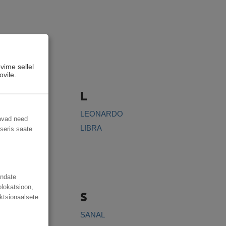
vime sellel
ovile.
L
OVIT
LEONARDO
davad need
Y TIME
LIBRA
useris saate
A
andate
olokatsioon,
S
ktsionaalsete
L CANIN
SANAL