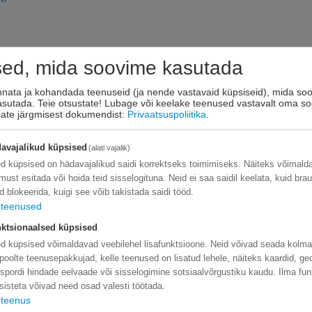
sed, mida soovime kasutada
innata ja kohandada teenuseid (ja nende vastavaid küpsiseid), mida soo
kasutada. Teie otsustate! Lubage või keelake teenused vastavalt oma so
eiate järgmisest dokumendist:
Privaatsuspoliitika
.
I
J
K
avajalikud küpsised
(alati vajalik)
INTERSAND
JOSERA
KATT
d küpsised on hädavajalikud saidi korrektseks toimimiseks. Näiteks võimal
JOSICAT
KITT
limust esitada või hoida teid sisselogituna. Neid ei saa saidil keelata, kuid bra
d blokeerida, kuigi see võib takistada saidi tööd.
JOSIDOG
KRK
teenused
ktsionaalsed küpsised
d küpsised võimaldavad veebilehel lisafunktsioone. Neid võivad seada kolm
poolte teenusepakkujad, kelle teenused on lisatud lehele, näiteks kaardid, ge
O
P
R
nspordi hindade eelvaade või sisselogimine sotsiaalvõrgustiku kaudu. Ilma fun
sisteta võivad need osad valesti töötada.
ONTARIO
PERFECT CAT
ROYA
teenus