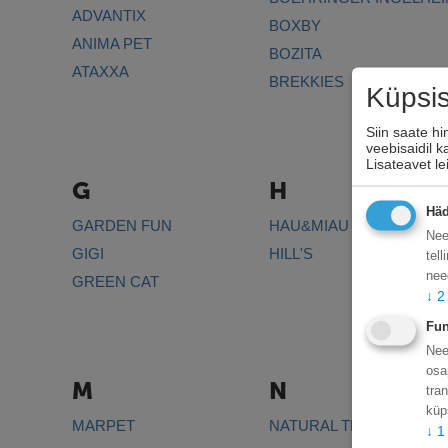
ADVANTIX
BOXBY
ANIMA PET
BOZITA
ATAXXA
BREKKIES
Küpsi
Siin saate h
veebisaidil 
Lisateavet l
G
H
Häd
GARDEN FUN
HAU&MIAU
Nee
GIGI
HILL'S
tel
nee
GREEN CAT
↓
2
Fun
Nee
osa
M
N
tra
küp
MARPET
NATURAL TRAINER
↓
1