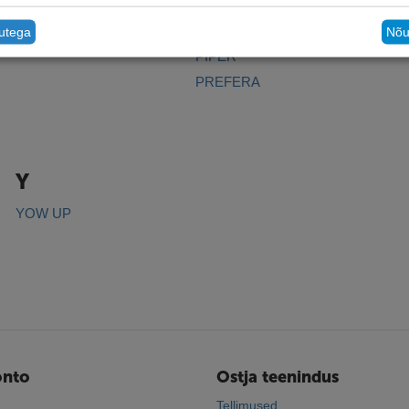
ORIJEN
PERFECT DOG
PET CLEAN
tutega
Nõu
PIPER
PREFERA
Y
YOW UP
onto
Ostja teenindus
Tellimused