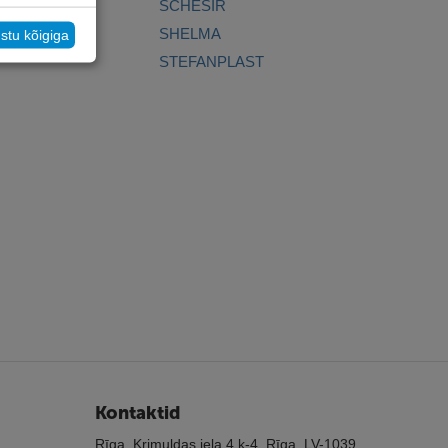
SCHESIR
SHELMA
stu kõigiga
STEFANPLAST
Kontaktid
Rīga, Krimuldas iela 4 k-4, Rīga, LV-1039,