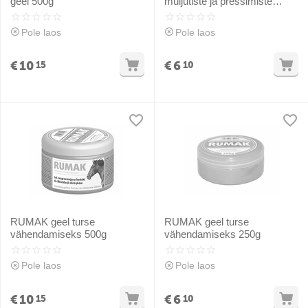
geel 500g
muljutiste ja pressimiste
jaoks 250g
Pole laos
Pole laos
€
10
€
6
15
10
RUMAK geel turse
RUMAK geel turse
vähendamiseks 500g
vähendamiseks 250g
Pole laos
Pole laos
€
10
€
6
15
10