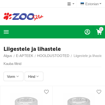
Estonian
0
Liigestele ja lihastele
Algus
E-APTEEK
HOOLDUSTOOTED
Liigestele ja lihastele
/
/
/
Kauba filtrid
Vorm
Hind