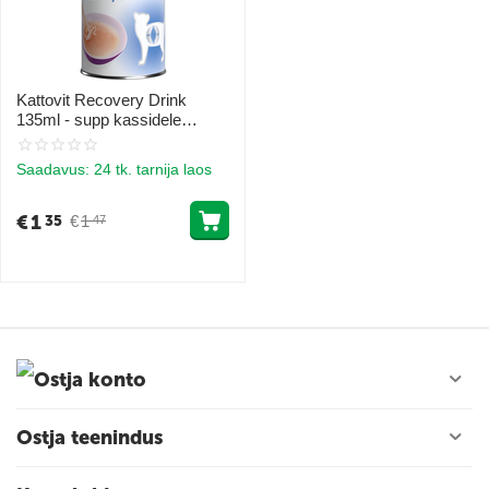
Kattovit Recovery Drink
135ml - supp kassidele
taastumisperioodiks
Saadavus:
24 tk. tarnija laos
€
1
€
1
35
47
Ostja konto
Ostja teenindus