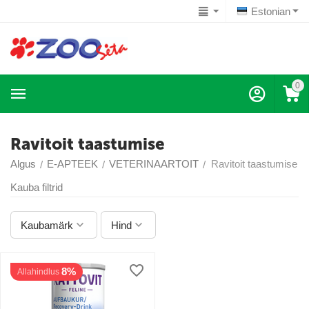
Estonian
0
Ravitoit taastumise
Algus
E-APTEEK
VETERINAARTOIT
Ravitoit taastumise
/
/
/
Kauba filtrid
Kaubamärk
Hind
8%
Allahindlus