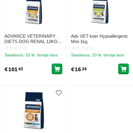
ADVANCE VETERINARY
Adv VET koer Hypoallergenic
DIETS DOG RENAL 12KG -
Mini 1kg
KONSERV KOERTELE
NEERUTALITLUSE
Saadavus:
10 tk. tarnija laos
Saadavus:
10 tk. tarnija laos
HÄIRETE KORRAL
€
101
€
16
63
26