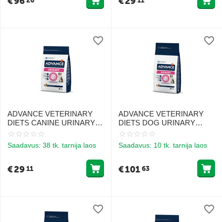
€
96
€
29
26
11
ADVANCE VETERINARY
ADVANCE VETERINARY
DIETS CANINE URINARY
DIETS DOG URINARY
3KG - dieetiline, täisväärtuslik
12KG - KOERTELE
toit täiskasvanud koertele
KUSETEEDE TERVISE
Saadavus:
38 tk. tarnija laos
Saadavus:
10 tk. tarnija laos
eriliselt välja töötatud
TOETUSEKS
koostisega
€
29
€
101
11
63