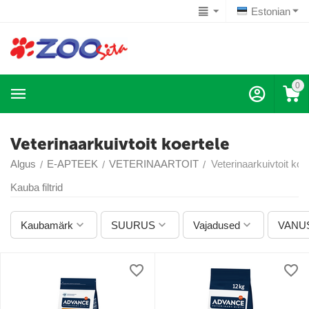
Estonian
0
Veterinaarkuivtoit koertele
Algus
E-APTEEK
VETERINAARTOIT
Veterinaarkuivtoit koe
/
/
/
Kauba filtrid
Kaubamärk
SUURUS
Vajadused
VANU