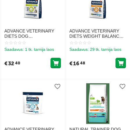
ADVANCE VETERINARY
ADVANCE VETERINARY
DIETS DOG
DIETS WEIGHT BALANCE
HYPOALLERGENIC 2.5KG -
MINI 1,5kg - Täisväärtuslik
TOIDUTALUMATUSE JA
kuivtoit täiskasvanud
Saadavus:
1 tk. tarnija laos
Saadavus:
29 tk. tarnija laos
ALLERGIATEGA
koertele, kellel on ülekaal.
KOERTELE
€
32
€
16
40
48
ADVANCE VETERINARY
NATURAL TRAINER DOG