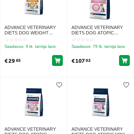
ADVANCE VETERINARY
ADVANCE VETERINARY
DIETS DOG WEIGHT
DIETS DOG ATOPIC
BALANCE 3KG -
RABBIT 12KG - KESKMISE
KOERTELE KAALU
JA SUURTE TÕUGU
Saadavus:
9 tk. tarnija laos
Saadavus:
79 tk. tarnija laos
KONTROLLIKS
TÄISKASVANUD
KOERTELE, KEL ON
ATOOPILINE DERMATIIT
€
29
€
107
65
02
ADVANCE VETERINARY
ADVANCE VETERINARY