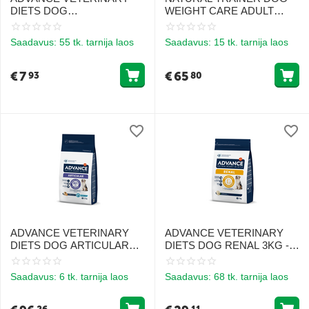
DIETS DOG
WEIGHT CARE ADULT
GASTROENTERIC 800G -
MEDIUM/MAXI TURKEY
KOERTELE, KEL ON
12KG - Täisväärtuslik ja
Saadavus:
55 tk. tarnija laos
Saadavus:
15 tk. tarnija laos
SEEDIMISHÄIRED
tasakaalustatud toit kaalu
kontrollimiseks
suurte/keskmiste tõugude
€
7
€
65
93
80
täiskas...
ADVANCE VETERINARY
ADVANCE VETERINARY
DIETS DOG ARTICULAR
DIETS DOG RENAL 3KG -
12KG - KOERTELE
NEERUTALITLUSE
LIIGESETE TERVISE
HÄIRETEGA KOERTELE
Saadavus:
6 tk. tarnija laos
Saadavus:
68 tk. tarnija laos
TOETUSEKS