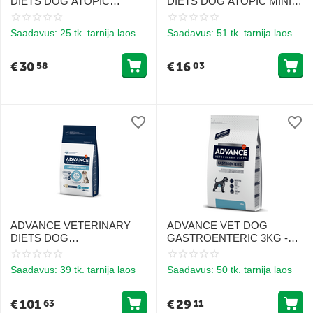
DIETS DOG ATOPIC
DIETS DOG ATOPIC MINI
RABBIT 3KG - KESKMISE
1.5KG - VÄIKEST TÕUGU
JA SUURTE TÕUGU
TÄISKASVANUD
Saadavus:
25 tk. tarnija laos
Saadavus:
51 tk. tarnija laos
TÄISKASVANUD
KOERTELE, KEL ON
KOERTELE, KEL ON
ATOOPILINE DERMATIIT
ATOOPILINE DERMATIIT
€
30
€
16
58
03
ADVANCE VETERINARY
ADVANCE VET DOG
DIETS DOG
GASTROENTERIC 3KG -
GASTROENTERIC 12KG -
Toidu seedetrakti tervisele
KOERTELE, KEL ON
Saadavus:
39 tk. tarnija laos
Saadavus:
50 tk. tarnija laos
SEEDIMISHÄIRED
€
101
€
29
63
11