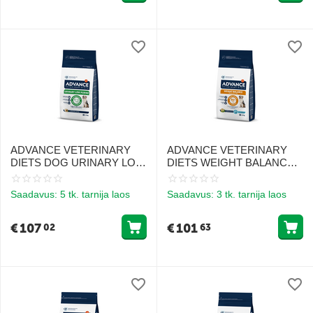
ADVANCE VETERINARY
ADVANCE VETERINARY
DIETS DOG URINARY LOW
DIETS WEIGHT BALANCE
PURINE 12 KG –
MEDIUM/MAXI 12KG -
KOERTELE
KESKMISE JA SUURTE
Saadavus:
5 tk. tarnija laos
Saadavus:
3 tk. tarnija laos
URINAARPROBLEEMIDE
TÕUGU KOERTELE KAALU
KORRAL NING
KONTROLLIKS
LEIŠMANIOOSI RAVIKS
€
107
€
101
02
63