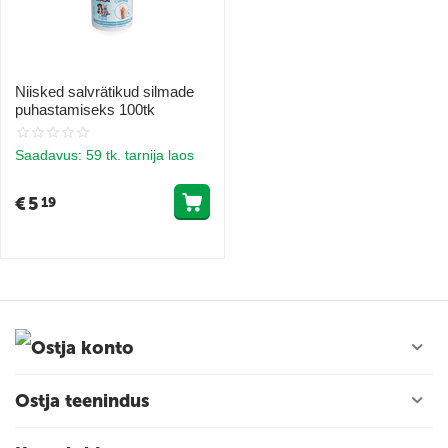
Niisked salvrätikud silmade
puhastamiseks 100tk
Saadavus:
59 tk. tarnija laos
€
5
19
Ostja konto
Ostja teenindus