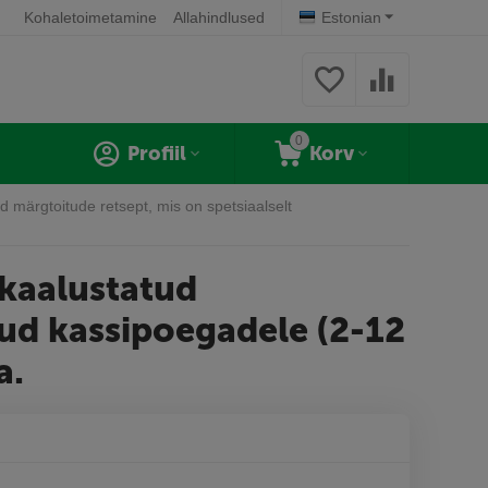
Kohaletoimetamine
Allahindlused
Estonian
0
Profiil
Korv
ud märgtoitude retsept, mis on spetsiaalselt
akaalustatud
tud kassipoegadele (2-12
a.