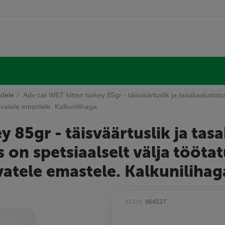
idele
/
Adv cat WET kitten turkey 85gr - täisväärtuslik ja tasakaalustat
avatele emastele. Kalkunilihaga.
y 85gr - täisväärtuslik ja tas
 on spetsiaalselt välja tööta
avatele emastele. Kalkunilihag
KODS:
964527