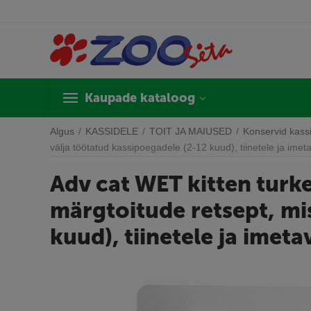
Kaupade kataloog
Algus
/
KASSIDELE
/
TOIT JA MAIUSED
/
Konservid kass
välja töötatud kassipoegadele (2-12 kuud), tiinetele ja imet
Adv cat WET kitten turke
märgtoitude retsept, mis
kuud), tiinetele ja imet