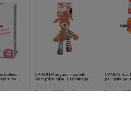
 tabletid -
CAMON Mänguasi koertele -
CAMON Rot. ko
lahtisuse
loom piiksumise ja krõbinaga
pall taskuga j
abletti).
efektiga 28cm
13cm
a laos
Saadavus:
19 tk. tarnija laos
Saadavus:
38 tk
€
7
€
6
97
57