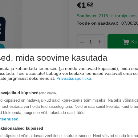
€
1
62
Saadavus:
2115 tk. tarnija laos
Toode on saadaval:
07/08/2
+
−
Ko
sed, mida soovime kasutada
Lisage sooviloendi
Esita küsimus
innata ja kohandada teenuseid (ja nende vastavaid küpsiseid), mida soo
kasutada. Teie otsustate! Lubage või keelake teenused vastavalt oma so
eiate järgmisest dokumendist:
Privaatsuspoliitika
.
avajalikud küpsised
(alati vajalik)
d küpsised on hädavajalikud saidi korrektseks toimimiseks. Näiteks võimal
limust esitada või hoida teid sisselogituna. Neid ei saa saidil keelata, kuid bra
d blokeerida, kuigi see võib takistada saidi tööd.
teenused
ktsionaalsed küpsised
d küpsised võimaldavad veebilehel lisafunktsioone. Neid võivad seada kolm