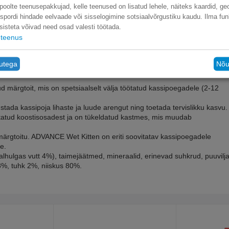
poolte teenusepakkujad, kelle teenused on lisatud lehele, näiteks kaardid, ge
nspordi hindade eelvaade või sisselogimine sotsiaalvõrgustiku kaudu. Ilma fun
sisteta võivad need osad valesti töötada.
teenus
tutega
Nõu
d märgtoit, mis on spetsiaalselt välja töötatud kassipoegadele (2-12
stada kassipoja lihaste ja luude arengut ning toetada tervislikku kasvu.
tatud koostisosadest ja on tükeldatud kastmes, mis muudab
lt märgtoitu. ADVANCE Wet Kitten on eriti soovitatav kassipoegadele
e.
alhulgas vutt 4%), taimejäätmed, mineraalid, erinevad suhkrud, puuvilj
8%, tuhk 2%, niiskus 80%.