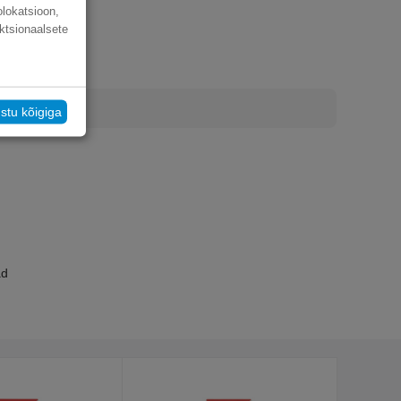
olokatsioon,
ktsionaalsete
stu kõigiga
ad