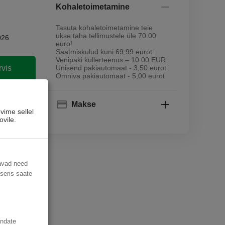
Kohaletoimetamine
Tasuta kohaletoimetamine teie
ukse taha tellimustele üle 70.00
026
euro!
Saatmiskulud kuni 69,99 eurot:
Venipaki kullerteenus – 10.00 EUR
rvis
Unisend pakiautomaat - 3,50 eurot
Omniva pakiautomaat - 5,00 eurot
sse
Makse
vime sellel
ovile.
davad need
useris saate
andate