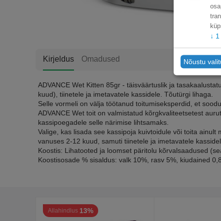
osa
tra
küp
↓
1
Kirjeldus
Omadused
Nõustu vali
ADVANCE Wet Kitten 85gr - täisväärtuslik ja tasakaalustatu
kuud), tiinetele ja imetavatele kassidele. Tõutürgi lihaga.
Selle vormeli on välja töötanud toitumiseksperdid, et soodu
ADVANCE Wet toit on valmistatud kõrgkvaliteetsetest auru
kassipoegadele selle närimise lihtsamaks.
Valige, kas lisada see kassipoja kuivtoidule või toita ainu
vanuses 2-12 kuud, samuti tiinetele ja imetavatele kassidel
Koostis: Lihatooted ja loomset päritolu kõrvalsaadused (se
Koostisosade % sisaldus: valk 10%, rasv 5%, kiudained 0,
13%
Allahindlus