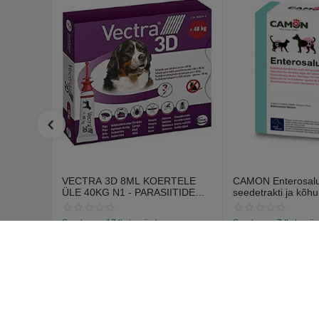
VECTRA 3D 8ML KOERTELE
CAMON Enterosalus
ÜLE 40KG N1 - PARASIITIDE
seedetrakti ja kõhu
VASTASED TILGAD
probleemidele (30 t
Saadavus:
17 tk. tarnija laos
Saadavus:
7 tk. tarnij
€
12
€
15
70
55
€
14
67