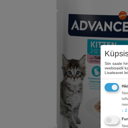
Küpsi
Siin saate h
veebisaidil 
Lisateavet l
Häd
Nee
tel
nee
↓
2
Fun
Nee