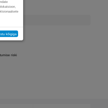
andate
olokatsioon,
ktsionaalsete
stu kõigiga
tumise riski