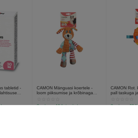
 tabletid -
CAMON Mänguasi koertele -
CAMON Rot. ko
lahtisuse
loom piiksumise ja krõbinaga
pall taskuga j
abletti).
efektiga 28cm
13cm
a laos
Saadavus:
19 tk. tarnija laos
Saadavus:
38 tk
€
7
€
6
97
57