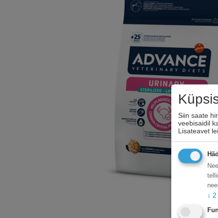
Küpsi
Siin saate h
veebisaidil 
Lisateavet l
Häd
Nee
tel
nee
↓
2
Fun