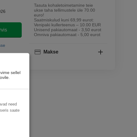
Tasuta kohaletoimetamine teie
ukse taha tellimustele üle 70.00
026
euro!
Saatmiskulud kuni 69,99 eurot:
Venipaki kullerteenus – 10.00 EUR
rvis
Unisend pakiautomaat - 3,50 eurot
Omniva pakiautomaat - 5,00 eurot
sse
Makse
vime sellel
ovile.
davad need
useris saate