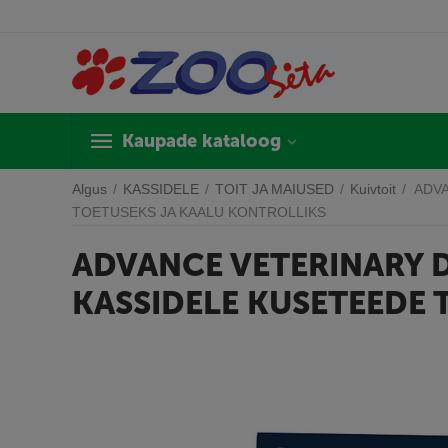
Kaupade kataloog
Algus
/
KASSIDELE
/
TOIT JA MAIUSED
/
Kuivtoit
/
ADVA
TOETUSEKS JA KAALU KONTROLLIKS
ADVANCE VETERINARY D
KASSIDELE KUSETEEDE 