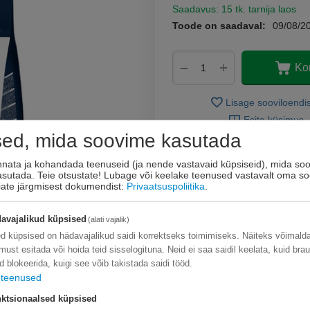
Saadavus:
15 tk. tarnija laos
Toode on saadaval:
09/08/2
+
−
Ko
Lisage sooviloendi
Esita küsimus
sed, mida soovime kasutada
innata ja kohandada teenuseid (ja nende vastavaid küpsiseid), mida soo
kasutada. Teie otsustate! Lubage või keelake teenused vastavalt oma so
eiate järgmisest dokumendist:
Privaatsuspoliitika
.
avajalikud küpsised
(alati vajalik)
d küpsised on hädavajalikud saidi korrektseks toimimiseks. Näiteks võimal
limust esitada või hoida teid sisselogituna. Neid ei saa saidil keelata, kuid bra
d blokeerida, kuigi see võib takistada saidi tööd.
teenused
ktsionaalsed küpsised