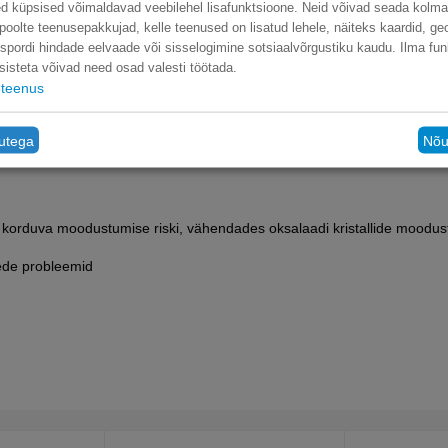
d küpsised võimaldavad veebilehel lisafunktsioone. Neid võivad seada kolm
poolte teenusepakkujad, kelle teenused on lisatud lehele, näiteks kaardid, ge
nspordi hindade eelvaade või sisselogimine sotsiaalvõrgustiku kaudu. Ilma fun
sisteta võivad need osad valesti töötada.
teenus
tutega
Nõu
OW CALORIE 7.5 kg
ide korduva moodustumise riski, vähendades oksalaadi kristallide moodus
teede probleemid