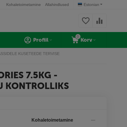
Kohaletoimetamine
Allahindlused
Estonian
0
Profiil
Korv
ASSIDELE KUSETEEDE TERVISE
RIES 7.5KG -
LU KONTROLLIKS
Kohaletoimetamine