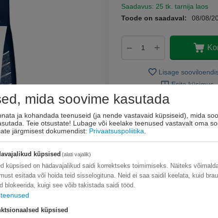
Saadavus:
25 tk. tarnija laos
Toode on saadaval:
08/08/2
+
−
Ko
Lisage sooviloendi
Esita küsimus
sed, mida soovime kasutada
innata ja kohandada teenuseid (ja nende vastavaid küpsiseid), mida soo
kasutada. Teie otsustate! Lubage või keelake teenused vastavalt oma so
eiate järgmisest dokumendist:
Privaatsuspoliitika
.
avajalikud küpsised
(alati vajalik)
d küpsised on hädavajalikud saidi korrektseks toimimiseks. Näiteks võimal
limust esitada või hoida teid sisselogituna. Neid ei saa saidil keelata, kuid bra
d blokeerida, kuigi see võib takistada saidi tööd.
teenused
ktsionaalsed küpsised