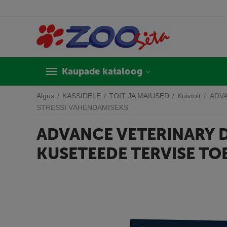
Kaupade kataloog
Algus
/
KASSIDELE
/
TOIT JA MAIUSED
/
Kuivtoit
/
ADVA
STRESSI VÄHENDAMISEKS
ADVANCE VETERINARY DI
KUSETEEDE TERVISE TO