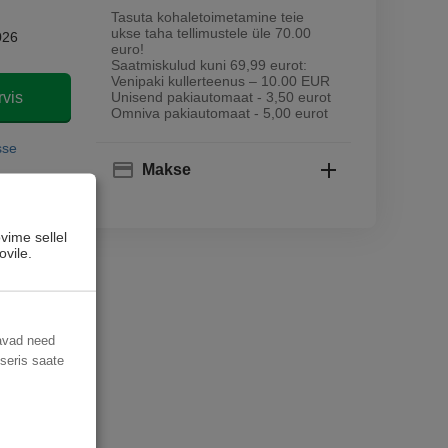
Tasuta kohaletoimetamine teie
ukse taha tellimustele üle 70.00
026
euro!
Saatmiskulud kuni 69,99 eurot:
Venipaki kullerteenus – 10.00 EUR
rvis
Unisend pakiautomaat - 3,50 eurot
Omniva pakiautomaat - 5,00 eurot
sse
Makse
vime sellel
ovile.
davad need
useris saate