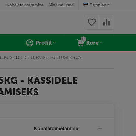
Kohaletoimetamine
Allahindlused
Estonian
0
Profiil
Korv
LE KUSETEEDE TERVISE TOETUSEKS JA
5KG - KASSIDELE
AMISEKS
Kohaletoimetamine