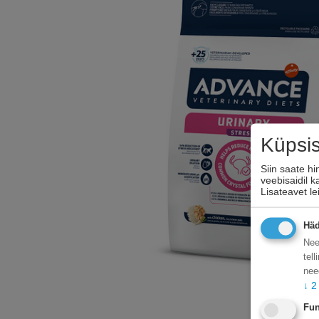
Küpsi
Siin saate h
veebisaidil 
Lisateavet l
Häd
Nee
tel
nee
↓
2
Fun