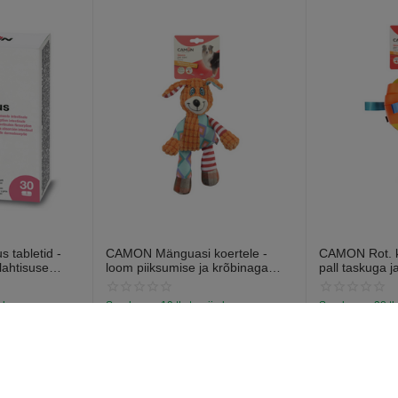
 tabletid -
CAMON Mänguasi koertele -
CAMON Rot. ko
lahtisuse
loom piiksumise ja krõbinaga
pall taskuga j
abletti).
efektiga 28cm
13cm
a laos
Saadavus:
19 tk. tarnija laos
Saadavus:
38 tk
€
7
€
6
97
57