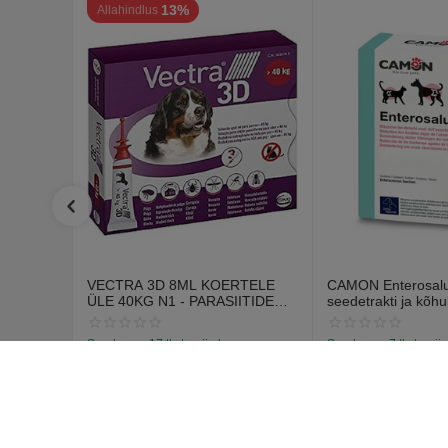
13%
Allahindlus
VECTRA 3D 8ML KOERTELE
CAMON Enterosalus
ÜLE 40KG N1 - PARASIITIDE
seedetrakti ja kõhu
VASTASED TILGAD
probleemidele (30 t
Saadavus:
17 tk. tarnija laos
Saadavus:
7 tk. tarnij
€
12
€
15
70
55
€
14
67