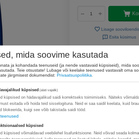
+
−
Ko
Lisage sooviloendi
Esita küsimus
sed, mida soovime kasutada
innata ja kohandada teenuseid (ja nende vastavaid küpsiseid), mida soo
kasutada. Teie otsustate! Lubage või keelake teenused vastavalt oma so
eiate järgmisest dokumendist:
Privaatsuspoliitika
.
avajalikud küpsised
(alati vajalik)
d küpsised on hädavajalikud saidi korrektseks toimimiseks. Näiteks võimal
limust esitada või hoida teid sisselogituna. Neid ei saa saidil keelata, kuid bra
d blokeerida, kuigi see võib takistada saidi tööd.
teenused
ktsionaalsed küpsised
d küpsised võimaldavad veebilehel lisafunktsioone. Neid võivad seada kolm