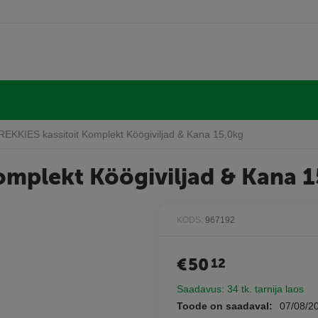
EKKIES kassitoit Komplekt Köögiviljad & Kana 15,0kg
omplekt Köögiviljad & Kana 
KODS:
967192
€
50
12
Saadavus:
34 tk. tarnija laos
Toode on saadaval:
07/08/2