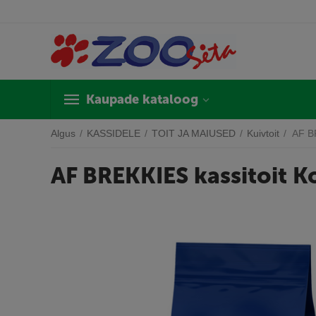
Kaupade kataloog
Algus
/
KASSIDELE
/
TOIT JA MAIUSED
/
Kuivtoit
/
AF BR
AF BREKKIES kassitoit K