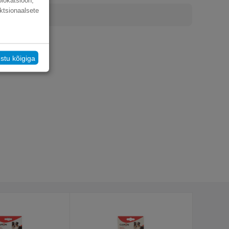
olokatsioon,
ktsionaalsete
stu kõigiga
%