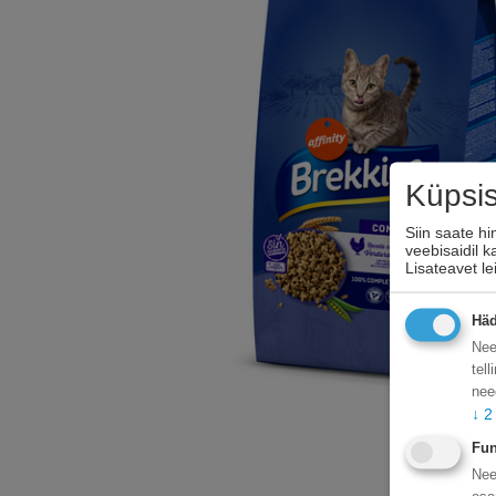
Küpsi
Siin saate h
veebisaidil 
Lisateavet l
Häd
Nee
tel
nee
↓
2
Fun
Nee