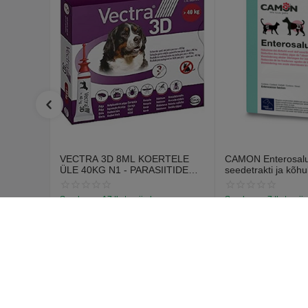
VECTRA 3D 8ML KOERTELE
CAMON Enterosalus
ÜLE 40KG N1 - PARASIITIDE
seedetrakti ja kõhu
VASTASED TILGAD
probleemidele (30 t
Saadavus:
17 tk. tarnija laos
Saadavus:
7 tk. tarnij
€
12
€
15
70
55
€
14
67