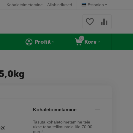
Kohaletoimetamine
Allahindlused
Estonian
0
Profiil
Korv
15,0kg
Kohaletoimetamine
Tasuta kohaletoimetamine teie
ukse taha tellimustele üle 70.00
026
euro!