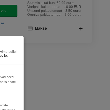
Saatmiskulud kuni 69,99 eurot:
Venipaki kullerteenus – 10.00 EUR
rvis
Unisend pakiautomaat - 3,50 eurot
Omniva pakiautomaat - 5,00 eurot
sse
Makse
vime sellel
ovile.
davad need
useris saate
andate