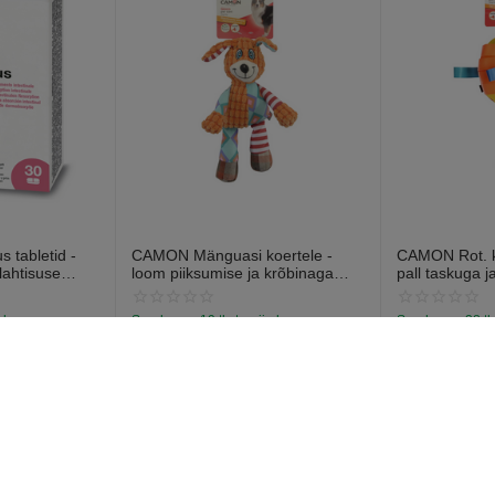
 tabletid -
CAMON Mänguasi koertele -
CAMON Rot. ko
lahtisuse
loom piiksumise ja krõbinaga
pall taskuga j
abletti).
efektiga 28cm
13cm
a laos
Saadavus:
19 tk. tarnija laos
Saadavus:
38 tk
€
7
€
6
97
57