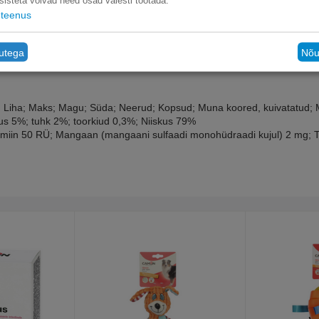
sisteta võivad need osad valesti töötada.
teenus
tutega
Nõu
; Liha; Maks; Magu; Süda; Neerud; Kopsud; Muna koored, kuivatatud; Mi
us 5%; tuhk 2%; toorkiud 0,3%; Niiskus 79%
itamiin 50 RÜ; Mangaan (mangaani sulfaadi monohüdraadi kujul) 2 mg; T