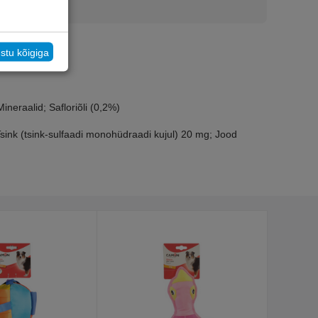
stu kõigiga
neraalid; Safloriõli (0,2%)
sink (tsink-sulfaadi monohüdraadi kujul) 20 mg; Jood