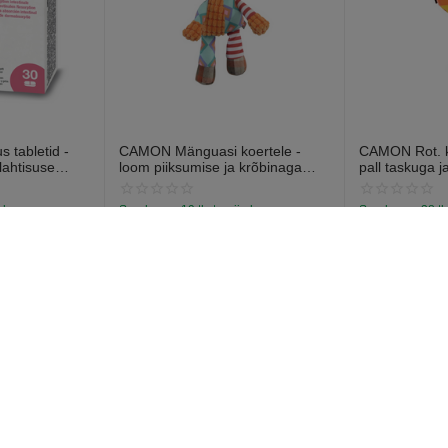
 tabletid -
CAMON Mänguasi koertele -
CAMON Rot. ko
lahtisuse
loom piiksumise ja krõbinaga
pall taskuga j
abletti).
efektiga 28cm
13cm
a laos
Saadavus:
19 tk. tarnija laos
Saadavus:
38 tk
€
7
€
6
97
57
onto
Ostja teenindus
Tellimused
Soovide nimekiri