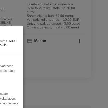
Tasuta kohaletoimetamine teie
ukse taha tellimustele üle 70.00
026
euro!
Saatmiskulud kuni 69,99 eurot:
s tootele
Venipaki kullerteenus – 10.00 EUR
SELINE
Unisend pakiautomaat - 3,50 eurot
A 800GR -
Omniva pakiautomaat - 5,00 eurot
V TOIT, MIS
VILJADEST"
Makse
vime sellel
ovile.
sse
davad need
useris saate
andate
olokatsioon,
ktsionaalsete