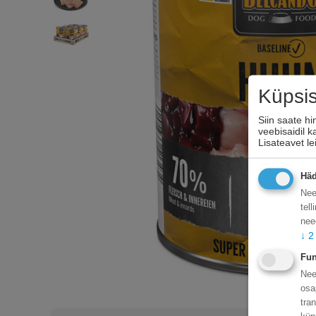
Küpsi
Siin saate h
veebisaidil 
Lisateavet l
Häd
Nee
tel
nee
↓
2
Fun
Nee
osa
tra