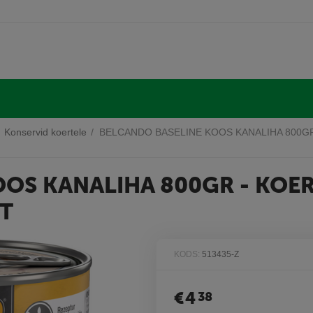
Konservid koertele
/
BELCANDO BASELINE KOOS KANALIHA 800GR
OS KANALIHA 800GR - KOER
ST
KODS:
513435-Z
€
4
38