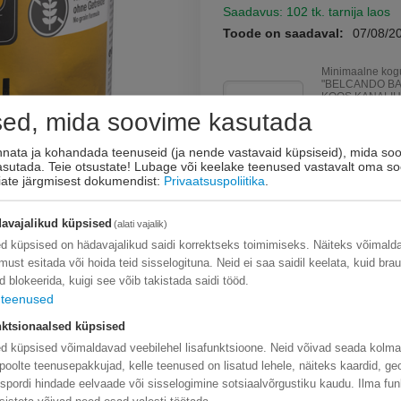
Saadavus:
102 tk. tarnija laos
Toode on saadaval:
07/08/2
Minimaalne kogu
"BELCANDO BA
KOOS KANALIH
KOERA KONSER
sed, mida soovime kasutada
ON VABA TERA
6
.
innata ja kohandada teenuseid (ja nende vastavaid küpsiseid), mida soo
kasutada. Teie otsustate! Lubage või keelake teenused vastavalt oma so
Korvis
eiate järgmisest dokumendist:
Privaatsuspoliitika
.
Lisage sooviloendi
avajalikud küpsised
(alati vajalik)
Esita küsimus
d küpsised on hädavajalikud saidi korrektseks toimimiseks. Näiteks võimal
limust esitada või hoida teid sisselogituna. Neid ei saa saidil keelata, kuid bra
d blokeerida, kuigi see võib takistada saidi tööd.
teenused
ktsionaalsed küpsised
d küpsised võimaldavad veebilehel lisafunktsioone. Neid võivad seada kolm
poolte teenusepakkujad, kelle teenused on lisatud lehele, näiteks kaardid, ge
nspordi hindade eelvaade või sisselogimine sotsiaalvõrgustiku kaudu. Ilma fun