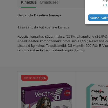
küp
Kirjeldus
Omadused
↓
1
Belcando Baseline kanaga
Nõustu vali
Täisväärtuslik toit koertele kanaga
Koostis: kanaliha, süda, maksa (26%); Lihapuljong (28,8%)
Anaallüsaatori komponendid: proteiinid 11,5%; Rasvasisald
Lisandid kg kohta: Toidulisandid: D3 vitamiin 200 RÜ; E V
(anorgaanilise kaltsiumjodaadi kujul) 0,2 mg
13%
Allahindlus