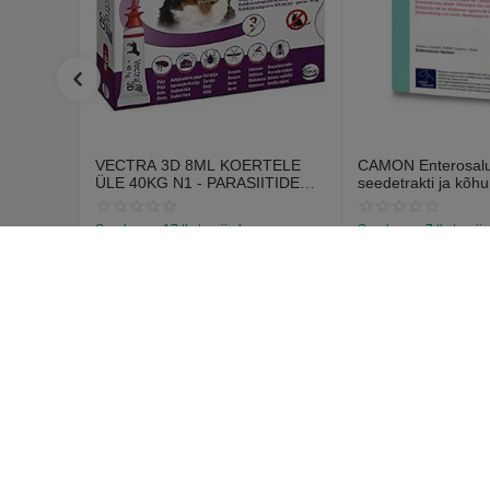
VECTRA 3D 8ML KOERTELE
CAMON Enterosalus
ÜLE 40KG N1 - PARASIITIDE
seedetrakti ja kõhu
VASTASED TILGAD
probleemidele (30 t
Saadavus:
17 tk. tarnija laos
Saadavus:
7 tk. tarnij
€
12
€
15
70
55
€
14
67
Ostja k
Logi sisse
Loo konto