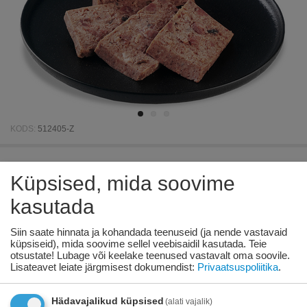
KODS:
512405-Z
BELCANDO BASELINE LAMBIGA
Küpsised, mida soovime
400GR - KOERAKONSERV JÄRNE
kasutada
SERETA TERAVILJATA
Siin saate hinnata ja kohandada teenuseid (ja nende vastavaid
Saadavus:
204 tk. tarnija laos
küpsiseid), mida soovime sellel veebisaidil kasutada. Teie
otsustate! Lubage või keelake teenused vastavalt oma soovile.
Lisateavet leiate järgmisest dokumendist:
Privaatsuspoliitika
.
€
2
42
Hädavajalikud küpsised
(alati vajalik)