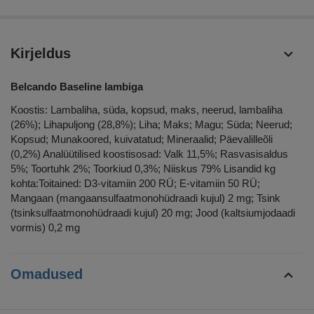
Kirjeldus
Belcando Baseline lambiga
Koostis: Lambaliha, süda, kopsud, maks, neerud, lambaliha
(26%); Lihapuljong (28,8%); Liha; Maks; Magu; Süda; Neerud;
Kopsud; Munakoored, kuivatatud; Mineraalid; Päevalilleõli
(0,2%) Analüütilised koostisosad: Valk 11,5%; Rasvasisaldus
5%; Toortuhk 2%; Toorkiud 0,3%; Niiskus 79% Lisandid kg
kohta:Toitained: D3-vitamiin 200 RÜ; E-vitamiin 50 RÜ;
Mangaan (mangaansulfaatmonohüdraadi kujul) 2 mg; Tsink
(tsinksulfaatmonohüdraadi kujul) 20 mg; Jood (kaltsiumjodaadi
vormis) 0,2 mg
Omadused