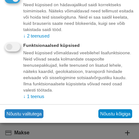
Toode on
09/08/2026
Need küpsised on hädavajalikud saidi korrektseks
saadaval:
toimimiseks. Näiteks võimaldavad need tellimust esitada
või hoida teid sisselogituna. Neid ei saa saidil keelata,
Minimaalne kogus tootele "BELCANDO BASELINE
kuid brauseris saate need blokeerida, kuigi see võib
LAMBIGA 400GR - KOERAKONSERV JÄRNE
takistada saidi tööd.
SERETA TERAVILJATA"
6
.
↓
2
teenused
Korvis
Funktsionaalsed küpsised
Need küpsised võimaldavad veebilehel lisafunktsioone.
Neid võivad seada kolmandate osapoolte
Lisage sooviloendisse
Esita küsimus
teenusepakkujad, kelle teenused on lisatud lehele,
näiteks kaardid, geolokatsioon, transpordi hindade
Kohaletoimetamine
eelvaade või sisselogimine sotsiaalvõrgustiku kaudu.
Ilma funktsionaalsete küpsisteta võivad need osad
Tasuta kohaletoimetamine teie ukse taha tellimustele üle
valesti töötada.
70.00 euro!
↓
1
teenus
Saatmiskulud kuni 69,99 eurot:
Venipaki kullerteenus – 10.00 EUR
Unisend pakiautomaat - 3,50 eurot
Nõustu valitutega
Nõustu kõigiga
Omniva pakiautomaat - 5,00 eurot
Makse