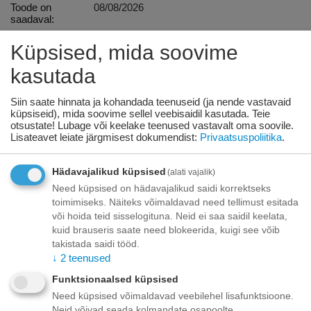
Toode on
08/08/2026
saadaval:
Küpsised, mida soovime
+
−
Korvis
kasutada
Lisage sooviloendisse
Esita küsimus
Siin saate hinnata ja kohandada teenuseid (ja nende vastavaid
küpsiseid), mida soovime sellel veebisaidil kasutada. Teie
otsustate! Lubage või keelake teenused vastavalt oma soovile.
Kohaletoimetamine
Lisateavet leiate järgmisest dokumendist:
Privaatsuspoliitika
.
Tasuta kohaletoimetamine teie ukse taha tellimustele üle
70.00 euro!
Hädavajalikud küpsised
(alati vajalik)
Saatmiskulud kuni 69,99 eurot:
Need küpsised on hädavajalikud saidi korrektseks
Venipaki kullerteenus – 10.00 EUR
toimimiseks. Näiteks võimaldavad need tellimust esitada
Unisend pakiautomaat - 3,50 eurot
või hoida teid sisselogituna. Neid ei saa saidil keelata,
Omniva pakiautomaat - 5,00 eurot
kuid brauseris saate need blokeerida, kuigi see võib
takistada saidi tööd.
Makse
↓
2
teenused
Funktsionaalsed küpsised
Need küpsised võimaldavad veebilehel lisafunktsioone.
Neid võivad seada kolmandate osapoolte