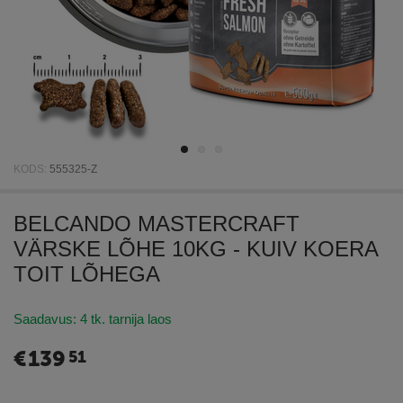
KODS:
555325-Z
BELCANDO MASTERCRAFT
VÄRSKE LÕHE 10KG - KUIV KOERA
TOIT LÕHEGA
Saadavus:
4 tk. tarnija laos
€
139
51