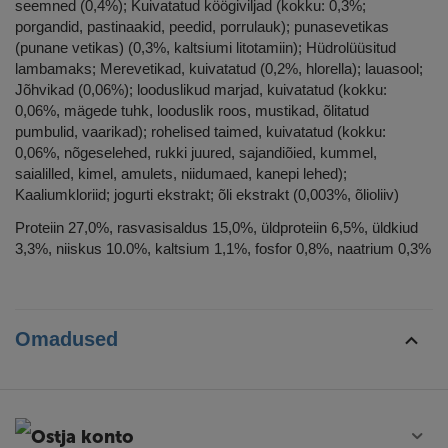
seemned (0,4%); Kuivatatud köögiviljad (kokku: 0,3%;
porgandid, pastinaakid, peedid, porrulauk); punasevetikas
(punane vetikas) (0,3%, kaltsiumi litotamiin); Hüdrolüüsitud
lambamaks; Merevetikad, kuivatatud (0,2%, hlorella); lauasool;
Jõhvikad (0,06%); looduslikud marjad, kuivatatud (kokku:
0,06%, mägede tuhk, looduslik roos, mustikad, õlitatud
pumbulid, vaarikad); rohelised taimed, kuivatatud (kokku:
0,06%, nõgeselehed, rukki juured, sajandiõied, kummel,
saialilled, kimel, amulets, niidumaed, kanepi lehed);
Kaaliumkloriid; jogurti ekstrakt; õli ekstrakt (0,003%, õlioliiv)
Proteiin 27,0%, rasvasisaldus 15,0%, üldproteiin 6,5%, üldkiud
3,3%, niiskus 10.0%, kaltsium 1,1%, fosfor 0,8%, naatrium 0,3%
Omadused
Ostja konto