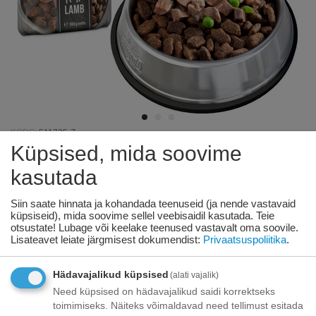
KODS:
511735-Z
Küpsised, mida soovime
BELCANDO MASTERCRAFT
kasutada
TOPPING LAMB WITH PEAS 100G -
Siin saate hinnata ja kohandada teenuseid (ja nende vastavaid
KONSERV KOERTELE
küpsiseid), mida soovime sellel veebisaidil kasutada. Teie
otsustate! Lubage või keelake teenused vastavalt oma soovile.
Lisateavet leiate järgmisest dokumendist:
Privaatsuspoliitika
.
Pole laos
Hädavajalikud küpsised
(alati vajalik)
€
2
08
Need küpsised on hädavajalikud saidi korrektseks
toimimiseks. Näiteks võimaldavad need tellimust esitada