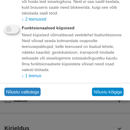
või hoida teid sisselogituna. Neid ei saa saidil keelata,
Toode on
06/08/2026
kuid brauseris saate need blokeerida, kuigi see võib
saadaval:
takistada saidi tööd.
↓
2
teenused
Minimaalne kogus tootele "BELCANDO MASTERCRAFT TOPPING
LAMB WITH PEAS 100G - KONSERV KOERTELE"
6
.
Funktsionaalsed küpsised
Lisage sooviloendisse
Esita küsimus
Need küpsised võimaldavad veebilehel lisafunktsioone.
Neid võivad seada kolmandate osapoolte
teenusepakkujad, kelle teenused on lisatud lehele,
Kohaletoimetamine
näiteks kaardid, geolokatsioon, transpordi hindade
eelvaade või sisselogimine sotsiaalvõrgustiku kaudu.
Tasuta kohaletoimetamine teie ukse taha tellimustele üle
Ilma funktsionaalsete küpsisteta võivad need osad
70.00 euro!
valesti töötada.
Saatmiskulud kuni 69,99 eurot:
Venipaki kullerteenus – 10.00 EUR
↓
1
teenus
Unisend pakiautomaat - 3,50 eurot
Omniva pakiautomaat - 5,00 eurot
Nõustu valitutega
Nõustu kõigiga
Makse
Kirjeldus