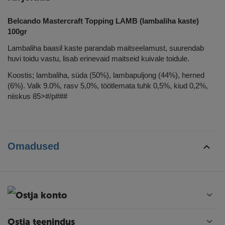
Belcando Mastercraft Topping LAMB (lambaliha kaste)
100gr
Lambaliha baasil kaste parandab maitseelamust, suurendab
huvi toidu vastu, lisab erinevaid maitseid kuivale toidule.
Koostis; lambaliha, süda (50%), lambapuljong (44%), herned
(6%). Valk 9.0%, rasv 5,0%, töötlemata tuhk 0,5%, kiud 0,2%,
niiskus 85>#/p###
Omadused
Ostja konto
Ostja teenindus