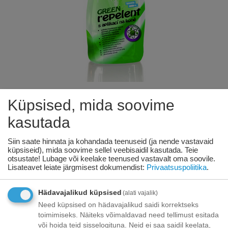
Küpsised, mida soovime
Bioveta Green repellent hobustele 750
kasutada
ml
Siin saate hinnata ja kohandada teenuseid (ja nende vastavaid
küpsiseid), mida soovime sellel veebisaidil kasutada. Teie
Saadavus:
292 tk. tarnija laos
otsustate! Lubage või keelake teenused vastavalt oma soovile.
Lisateavet leiate järgmisest dokumendist:
Privaatsuspoliitika
.
€
19
41
Hädavajalikud küpsised
(alati vajalik)
Need küpsised on hädavajalikud saidi korrektseks
_pdeltime_25:
08/08/2026
toimimiseks. Näiteks võimaldavad need tellimust esitada
või hoida teid sisselogituna. Neid ei saa saidil keelata,