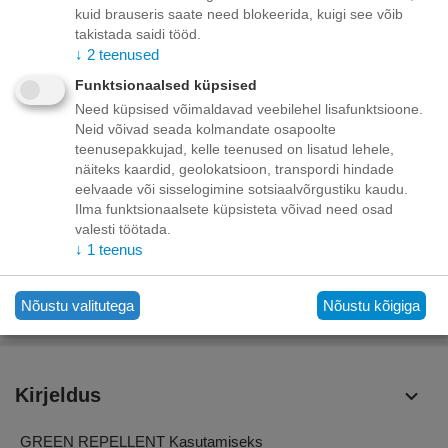
+
−
kuid brauseris saate need blokeerida, kuigi see võib
Korvis
takistada saidi tööd.
↓
2
teenused
Lisage sooviloendisse
Esita küsimus
Funktsionaalsed küpsised
Need küpsised võimaldavad veebilehel lisafunktsioone.
Kohaletoimetamine
Neid võivad seada kolmandate osapoolte
teenusepakkujad, kelle teenused on lisatud lehele,
Tasuta kohaletoimetamine teie ukse taha tellimustele üle
näiteks kaardid, geolokatsioon, transpordi hindade
70.00 euro!
eelvaade või sisselogimine sotsiaalvõrgustiku kaudu.
Saatmiskulud kuni 69,99 eurot:
Ilma funktsionaalsete küpsisteta võivad need osad
Venipaki kullerteenus – 10.00 EUR
Unisend pakiautomaat - 3,50 eurot
valesti töötada.
Omniva pakiautomaat - 5,00 eurot
↓
1
teenus
Makse
Nõustu valitutega
Nõustu kõigiga
Kirjeldus
GREEN REPELLENT Kasutamiseks