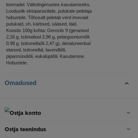
loomadel. Välistingimustes kasutamiseks.
Looduslik ektoparasiitide, putukate peletaja
hobustele. Tõhusalt peletab verd imevaid
putukaid, sh. kärbsed, sääsed, täid.
Koostis 100g kohta: Gerosils 9 (geraniool
2,16 g, tsitriodiool 2,96 g, pelargooniumiõli
0.98 g, tsitronellaõli 2,47 g), denatureeritud
etanool, tsitronellal, lavendliõli,
piparmündiõli, eukalüptiõli. Kasutamine.
Hobustele.
Omadused
Ostja konto
Ostja teenindus