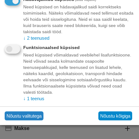
Need küpsised on hädavajalikud saidi korrektseks
toimimiseks. Näiteks võimaldavad need tellimust esitada
Toode on
09/08/2026
või hoida teid sisselogituna. Neid ei saa saidil keelata,
saadaval:
kuid brauseris saate need blokeerida, kuigi see võib
takistada saidi tööd.
↓
2
teenused
+
−
Korvis
Funktsionaalsed küpsised
Need küpsised võimaldavad veebilehel lisafunktsioone.
Lisage sooviloendisse
Esita küsimus
Neid võivad seada kolmandate osapoolte
teenusepakkujad, kelle teenused on lisatud lehele,
Kohaletoimetamine
näiteks kaardid, geolokatsioon, transpordi hindade
eelvaade või sisselogimine sotsiaalvõrgustiku kaudu.
Tasuta kohaletoimetamine teie ukse taha tellimustele üle
Ilma funktsionaalsete küpsisteta võivad need osad
70.00 euro!
valesti töötada.
Saatmiskulud kuni 69,99 eurot:
↓
1
teenus
Venipaki kullerteenus – 10.00 EUR
Unisend pakiautomaat - 3,50 eurot
Omniva pakiautomaat - 5,00 eurot
Nõustu valitutega
Nõustu kõigiga
Makse