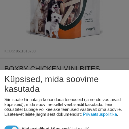
KODS:
8511010733
BOXBY CHICKEN MINI BITES
PUPPY&ADULT 100G - täiendav toit
Küpsised, mida soovime
kutsikatele alates 3 kuust ja
kasutada
täiskasvanud koertele. Kanaga ja
Siin saate hinnata ja kohandada teenuseid (ja nende vastavaid
kalaga.
küpsiseid), mida soovime sellel veebisaidil kasutada. Teie
otsustate! Lubage või keelake teenused vastavalt oma soovile.
Lisateavet leiate järgmisest dokumendist:
Privaatsuspoliitika
.
Saadavus:
73 tk. tarnija laos
€
3
52
Hädavajalikud küpsised
(alati vajalik)