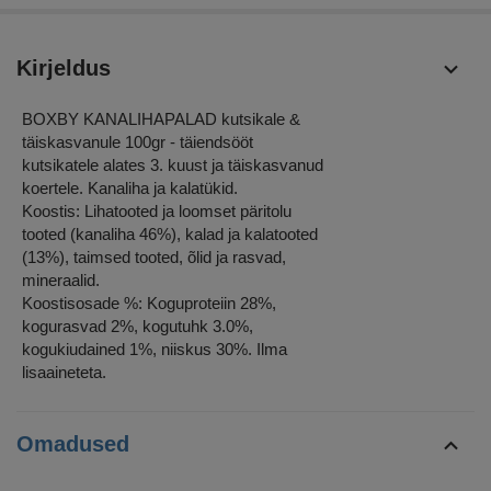
Kirjeldus
BOXBY KANALIHAPALAD kutsikale &
täiskasvanule 100gr - täiendsööt
kutsikatele alates 3. kuust ja täiskasvanud
koertele. Kanaliha ja kalatükid.
Koostis: Lihatooted ja loomset päritolu
tooted (kanaliha 46%), kalad ja kalatooted
(13%), taimsed tooted, õlid ja rasvad,
mineraalid.
Koostisosade %: Koguproteiin 28%,
kogurasvad 2%, kogutuhk 3.0%,
kogukiudained 1%, niiskus 30%. Ilma
lisaaineteta.
Omadused