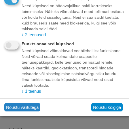
Toode on
10/08/2026
saadaval:
Need küpsised on hädavajalikud saidi korrektseks
toimimiseks. Näiteks võimaldavad need tellimust esitada
või hoida teid sisselogituna. Neid ei saa saidil keelata,
+
−
Korvis
kuid brauseris saate need blokeerida, kuigi see võib
takistada saidi tööd.
↓
2
teenused
Lisage sooviloendisse
Esita küsimus
Funktsionaalsed küpsised
Need küpsised võimaldavad veebilehel lisafunktsioone.
Kohaletoimetamine
Neid võivad seada kolmandate osapoolte
teenusepakkujad, kelle teenused on lisatud lehele,
Tasuta kohaletoimetamine teie ukse taha tellimustele üle
70.00 euro!
näiteks kaardid, geolokatsioon, transpordi hindade
Saatmiskulud kuni 69,99 eurot:
eelvaade või sisselogimine sotsiaalvõrgustiku kaudu.
Venipaki kullerteenus – 10.00 EUR
Ilma funktsionaalsete küpsisteta võivad need osad
Unisend pakiautomaat - 3,50 eurot
valesti töötada.
Omniva pakiautomaat - 5,00 eurot
↓
1
teenus
Makse
Nõustu valitutega
Nõustu kõigiga