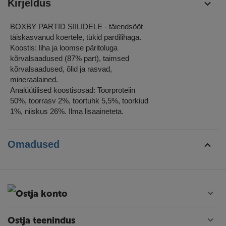
Kirjeldus
BOXBY PARTID SIILIDELE - täiendsööt
täiskasvanud koertele, tükid pardilihaga.
Koostis: liha ja loomse päritoluga
kõrvalsaadused (87% part), taimsed
kõrvalsaadused, õlid ja rasvad,
mineraalained.
Analüütilised koostisosad: Toorproteiin
50%, toorrasv 2%, toortuhk 5,5%, toorkiud
1%, niiskus 26%. Ilma lisaaineteta.
Omadused
Ostja konto
Ostja teenindus