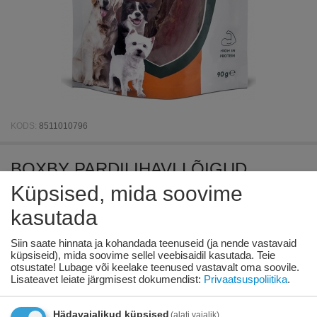
KODS:
8511010796
BOXBY PARDILIHAVI LÕIGUD
KOERTELE 90G - täiendsööt
Küpsised, mida soovime
täiskasvanud koertele, tükid pardilihaga
kasutada
Siin saate hinnata ja kohandada teenuseid (ja nende vastavaid
Saadavus:
268 tk. tarnija laos
küpsiseid), mida soovime sellel veebisaidil kasutada. Teie
otsustate! Lubage või keelake teenused vastavalt oma soovile.
€
3
52
Lisateavet leiate järgmisest dokumendist:
Privaatsuspoliitika
.
Hädavajalikud küpsised
(alati vajalik)