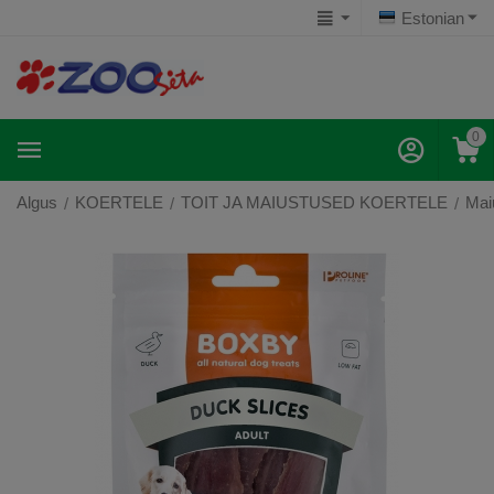
Estonian
0
Algus
KOERTELE
TOIT JA MAIUSTUSED KOERTELE
Mai
/
/
/