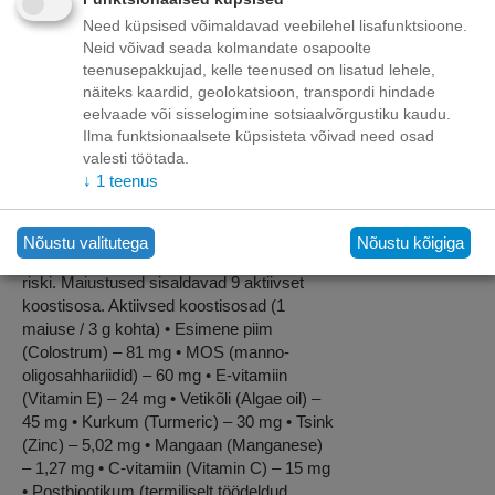
Need küpsised võimaldavad veebilehel lisafunktsioone.
Neid võivad seada kolmandate osapoolte
Kirjeldus
teenusepakkujad, kelle teenused on lisatud lehele,
näiteks kaardid, geolokatsioon, transpordi hindade
eelvaade või sisselogimine sotsiaalvõrgustiku kaudu.
BOXBY IMMUNITY BITES 240g -
Ilma funktsionaalsete küpsisteta võivad need osad
täiendsööt koertele alates 4. kuust,
valesti töötada.
soodustab koera immuunsüsteemi ja
↓
1
teenus
leevendab sügeleva naha ebamugavust.
Maiused on valmistatud hüdrolüüsitud
proteiinidega, mis aitavad vähendada
Nõustu valitutega
Nõustu kõigiga
suurenenud tundlikkuse (ülitundlikkuse)
riski. Maiustused sisaldavad 9 aktiivset
koostisosa. Aktiivsed koostisosad (1
maiuse / 3 g kohta) • Esimene piim
(Colostrum) – 81 mg • MOS (manno-
oligosahhariidid) – 60 mg • E-vitamiin
(Vitamin E) – 24 mg • Vetikõli (Algae oil) –
45 mg • Kurkum (Turmeric) – 30 mg • Tsink
(Zinc) – 5,02 mg • Mangaan (Manganese)
– 1,27 mg • C-vitamiin (Vitamin C) – 15 mg
• Postbiootikum (termiliselt töödeldud