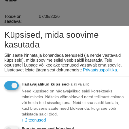
Toode on
07/08/2026
saadaval:
Küpsised, mida soovime
+
−
Korvis
kasutada
Lisage sooviloendisse
Esita küsimus
Siin saate hinnata ja kohandada teenuseid (ja nende vastavaid
küpsiseid), mida soovime sellel veebisaidil kasutada. Teie
otsustate! Lubage või keelake teenused vastavalt oma soovile.
Kohaletoimetamine
Lisateavet leiate järgmisest dokumendist:
Privaatsuspoliitika
.
Tasuta kohaletoimetamine teie ukse taha tellimustele üle
70.00 euro!
Hädavajalikud küpsised
(alati vajalik)
Saatmiskulud kuni 69,99 eurot:
Need küpsised on hädavajalikud saidi korrektseks
Venipaki kullerteenus – 10.00 EUR
toimimiseks. Näiteks võimaldavad need tellimust esitada
Unisend pakiautomaat - 3,50 eurot
või hoida teid sisselogituna. Neid ei saa saidil keelata,
Omniva pakiautomaat - 5,00 eurot
kuid brauseris saate need blokeerida, kuigi see võib
takistada saidi tööd.
Makse
↓
2
teenused
Funktsionaalsed küpsised