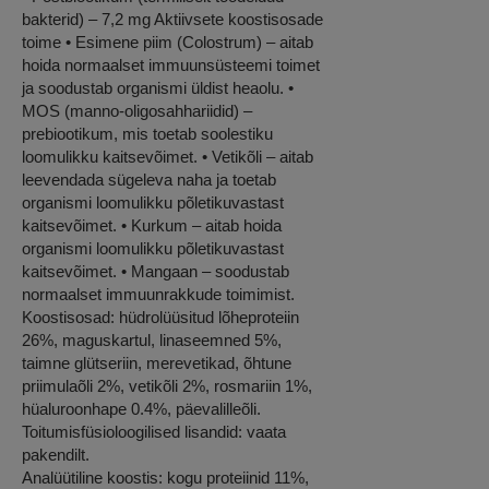
bakterid) – 7,2 mg Aktiivsete koostisosade
toime • Esimene piim (Colostrum) – aitab
hoida normaalset immuunsüsteemi toimet
ja soodustab organismi üldist heaolu. •
MOS (manno-oligosahhariidid) –
prebiootikum, mis toetab soolestiku
loomulikku kaitsevõimet. • Vetikõli – aitab
leevendada sügeleva naha ja toetab
organismi loomulikku põletikuvastast
kaitsevõimet. • Kurkum – aitab hoida
organismi loomulikku põletikuvastast
kaitsevõimet. • Mangaan – soodustab
normaalset immuunrakkude toimimist.
Koostisosad: hüdrolüüsitud lõheproteiin
26%, maguskartul, linaseemned 5%,
taimne glütseriin, merevetikad, õhtune
priimulaõli 2%, vetikõli 2%, rosmariin 1%,
hüaluroonhape 0.4%, päevalilleõli.
Toitumisfüsioloogilised lisandid: vaata
pakendilt.
Analüütiline koostis: kogu proteiinid 11%,