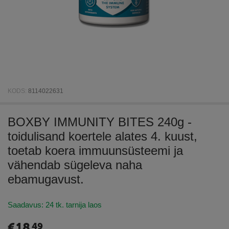
KODS:
8114022631
BOXBY IMMUNITY BITES 240g -
toidulisand koertele alates 4. kuust,
toetab koera immuunsüsteemi ja
vähendab sügeleva naha
ebamugavust.
Saadavus:
24 tk. tarnija laos
€
18
49