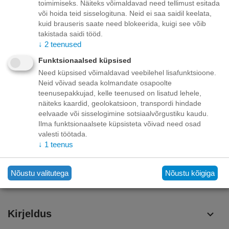
toimimiseks. Näiteks võimaldavad need tellimust esitada
või hoida teid sisselogituna. Neid ei saa saidil keelata,
Teavitage mind, kui toode on laos
kuid brauseris saate need blokeerida, kuigi see võib
takistada saidi tööd.
↓
2
teenused
Lisage sooviloendisse
Esita küsimus
Funktsionaalsed küpsised
Kohaletoimetamine
Need küpsised võimaldavad veebilehel lisafunktsioone.
Neid võivad seada kolmandate osapoolte
teenusepakkujad, kelle teenused on lisatud lehele,
Tasuta kohaletoimetamine teie ukse taha tellimustele üle
70.00 euro!
näiteks kaardid, geolokatsioon, transpordi hindade
Saatmiskulud kuni 69,99 eurot:
eelvaade või sisselogimine sotsiaalvõrgustiku kaudu.
Venipaki kullerteenus – 10.00 EUR
Ilma funktsionaalsete küpsisteta võivad need osad
Unisend pakiautomaat - 3,50 eurot
valesti töötada.
Omniva pakiautomaat - 5,00 eurot
↓
1
teenus
Makse
Nõustu valitutega
Nõustu kõigiga
Kirjeldus