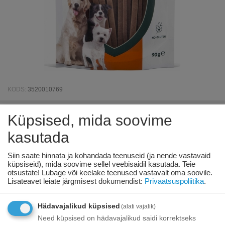
KODS:
3520010769
Küpsised, mida soovime
BOXBY PARTI RIBAD koertele 90g
kasutada
Pole laos
Siin saate hinnata ja kohandada teenuseid (ja nende vastavaid
Võtke
küpsiseid), mida soovime sellel veebisaidil kasutada. Teie
meiega
otsustate! Lubage või keelake teenused vastavalt oma soovile.
ühendust
Lisateavet leiate järgmisest dokumendist:
Privaatsuspoliitika
.
toote
kohta
Hädavajalikud küpsised
(alati vajalik)
Toode on
06/08/2026
saadaval:
Need küpsised on hädavajalikud saidi korrektseks