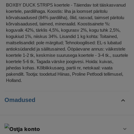
BOXBY DUCK STRIPS koertele - Täiendav toit täiskasvanud
koertele, pardilihaga. Koostis: liha ja loomset päritolu
kõrvalsaadused (84% pardiliha), õlid, rasvad, taimset päritolu
kõrvalsaadused, taimed, mineraalid. Koostisainete %:
koguvalk 42%, tärklis 4,5%, kogurasv 2%, kogu tuhk 2,5%,
kogukiud 1%, niiskus 34%. Lisandid 1 kg kohta: Toitained,
maitselisandid: pole märgitud; Tehnoloogilised: EL-s lubatud
antioksüdandid ja säilitusained. Ööpäevane annus: väikestele
koertele 1-2 tk, keskmise suurusega koertele - 3-4 tk., suurtele
koertele 5-6 tk. Tagada värske joogivesi. Hoida: kuivas,
jahedas kohas. Kõlblikkusaeg, partii nr, netokaal: vaata
pakendilt. Tootja: toodetud Hiinas, Proline Petfoodi tellimusel,
Holland.
Omadused
Ostja konto