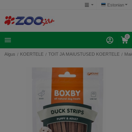
Estonian
0
Algus
KOERTELE
TOIT JA MAIUSTUSED KOERTELE
Mai
/
/
/