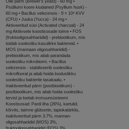
Õlle pärm (Brewer's yeast) - 60 mg •
Psülliumi koore kiudained (Psyllium husk) -
60 mg • Bacillus velezensis - 9 × 10⁸ KVV
(CFU) • Juuka (Yucca) - 24 mg •
Aktiveeritud süsi (Activated charcoal) - 24
mg Aktiivsete koostisosade toime • FOS
(fruktooligosahhariidid) - prebiootikum, mis
toidab soolestiku kasulikke baktereid. •
MOS (mannaan oligosahhariidid) -
prebiootikum, mis aitab parandada
soolestiku mikrobiomi. • Bacillus
velezensis - stabiliseerib soolestiku
mikrofloorat ja aitab hoida looduslikku
soolestiku bakterite tasakaalu. •
Inaktiveeritud pärm (postbiootikum) -
postbiootikum, mis aitab hoida soolestiku
tervist ja toetab immuunsüsteemi
Koostisosad: Pardi liha (26%), kartulid,
kõrvits, taimne glütseriin, tapiokatärklis,
inaktiveeritud pärm 3.7%, mannan-
oligosahhariidid (MOS) 3%,
fruktooligosahhariidid (FOS) 3%,