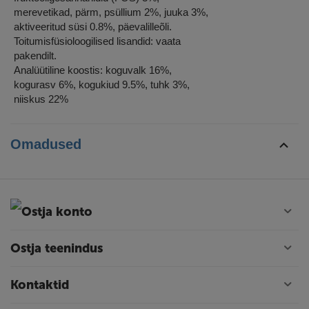
merevetikad, pärm, psüllium 2%, juuka 3%,
aktiveeritud süsi 0.8%, päevalilleõli.
Toitumisfüsioloogilised lisandid: vaata
pakendilt.
Analüütiline koostis: koguvalk 16%,
kogurasv 6%, kogukiud 9.5%, tuhk 3%,
niiskus 22%
Omadused
Ostja konto
Ostja teenindus
Kontaktid