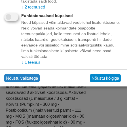
Kirjeldus
takistada saidi tööd.
↓
2
teenused
BOXBY PRE & PROBIOTIC BITES 240g -
Funktsionaalsed küpsised
lisatoit koertele, soodustab seedimist ja
Need küpsised võimaldavad veebilehel lisafunktsioone.
soolestiku tervist.
Neid võivad seada kolmandate osapoolte
Pre & Probiotic tähendab peamiselt inuliini
teenusepakkujad, kelle teenused on lisatud lehele,
(prebiootikum) — see toetab soolestiku
näiteks kaardid, geolokatsioon, transpordi hindade
mikrofloorat Probiootikumid (elus bakterid)
eelvaade või sisselogimine sotsiaalvõrgustiku kaudu.
ei ole selle toote koostises otseselt
Ilma funktsionaalsete küpsisteta võivad need osad
märgitud (see on tavaline selle Boxby rea
valesti töötada.
↓
1
teenus
jaoks)
Boxby Pre & Probiotics Bites aitab hoida
koera seedesüsteemi ja soolestiku tervist.
Nõustu valitutega
Nõustu kõigiga
Sisemise tasakaalu ja koera parema
enesetunde eest igapäevaelus. Maiustused
sisaldavad 9 aktiivset koostisosa. Aktiivsed
koostisosad (1 maiustuse / 3 g kohta) •
Kõrvits (Pumpkin) - 300 mg •
Postbiootikum (inaktiveeritud pärm) - 111
mg • MOS (mannaan oligosahhariidid) - 90
mg • FOS (fruktooligosahhariidid) - 90 mg •