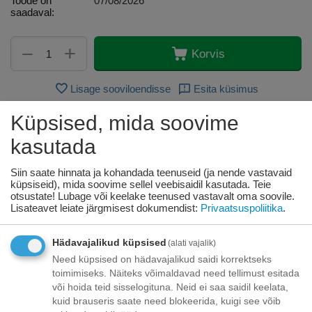
Toode on
07/08/2026
saadaval:
+
−
Korvis
Lisage sooviloendisse
Esita küsimus
Küpsised, mida soovime
Kohaletoimetamine
kasutada
Tasuta kohaletoimetamine teie ukse taha tellimustele üle
70.00 euro!
Siin saate hinnata ja kohandada teenuseid (ja nende vastavaid
Saatmiskulud kuni 69,99 eurot:
küpsiseid), mida soovime sellel veebisaidil kasutada. Teie
Venipaki kullerteenus – 10.00 EUR
otsustate! Lubage või keelake teenused vastavalt oma soovile.
Unisend pakiautomaat - 3,50 eurot
Lisateavet leiate järgmisest dokumendist:
Privaatsuspoliitika
.
Omniva pakiautomaat - 5,00 eurot
Hädavajalikud küpsised
(alati vajalik)
Makse
Need küpsised on hädavajalikud saidi korrektseks
toimimiseks. Näiteks võimaldavad need tellimust esitada
või hoida teid sisselogituna. Neid ei saa saidil keelata,
kuid brauseris saate need blokeerida, kuigi see võib