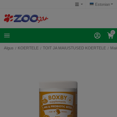
Estonian
0
Algus
KOERTELE
TOIT JA MAIUSTUSED KOERTELE
Mai
/
/
/