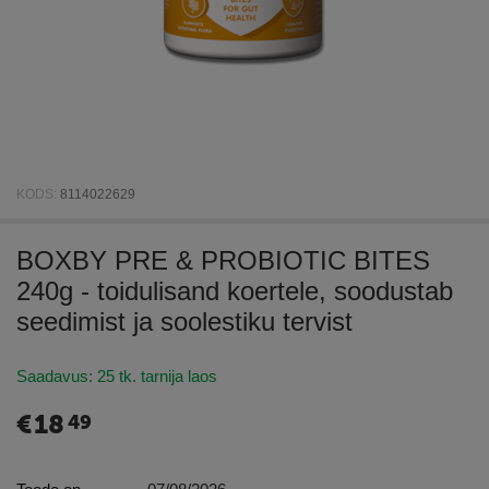
KODS:
8114022629
BOXBY PRE & PROBIOTIC BITES
240g - toidulisand koertele, soodustab
seedimist ja soolestiku tervist
Saadavus:
25 tk. tarnija laos
€
18
49