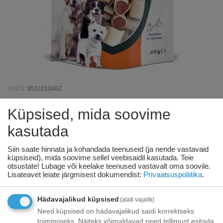
KODS:
8511010462
Küpsised, mida soovime
Boxby Sushi koertele 100g
kasutada
Saadavus:
178 tk. tarnija laos
Siin saate hinnata ja kohandada teenuseid (ja nende vastavaid
küpsiseid), mida soovime sellel veebisaidil kasutada. Teie
€
3
52
otsustate! Lubage või keelake teenused vastavalt oma soovile.
Lisateavet leiate järgmisest dokumendist:
Privaatsuspoliitika
.
Toode on
07/08/2026
Hädavajalikud küpsised
(alati vajalik)
saadaval:
Need küpsised on hädavajalikud saidi korrektseks
toimimiseks. Näiteks võimaldavad need tellimust esitada