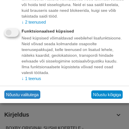
+
−
või hoida teid sisselogituna. Neid ei saa saidil keelata,
Korvis
kuid brauseris saate need blokeerida, kuigi see võib
takistada saidi tööd.
Lisage sooviloendisse
Esita küsimus
↓
2
teenused
Funktsionaalsed küpsised
Kohaletoimetamine
Need küpsised võimaldavad veebilehel lisafunktsioone.
Neid võivad seada kolmandate osapoolte
Tasuta kohaletoimetamine teie ukse taha tellimustele üle
teenusepakkujad, kelle teenused on lisatud lehele,
70.00 euro!
näiteks kaardid, geolokatsioon, transpordi hindade
Saatmiskulud kuni 69,99 eurot:
eelvaade või sisselogimine sotsiaalvõrgustiku kaudu.
Venipaki kullerteenus – 10.00 EUR
Unisend pakiautomaat - 3,50 eurot
Ilma funktsionaalsete küpsisteta võivad need osad
Omniva pakiautomaat - 5,00 eurot
valesti töötada.
↓
1
teenus
Makse
Nõustu valitutega
Nõustu kõigiga
Kirjeldus
BOXBY ORIGINAL SUSHI KOERTELE -