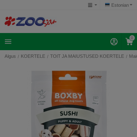
Estonian
0
Algus
KOERTELE
TOIT JA MAIUSTUSED KOERTELE
Mai
/
/
/