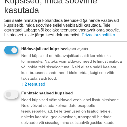
Küpsised, mida soovime
Toode on
07/08/2026
saadaval:
kasutada
Lisage sooviloendisse
Esita küsimus
Siin saate hinnata ja kohandada teenuseid (ja nende vastavaid
küpsiseid), mida soovime sellel veebisaidil kasutada. Teie
otsustate! Lubage või keelake teenused vastavalt oma soovile.
Kohaletoimetamine
Lisateavet leiate järgmisest dokumendist:
Privaatsuspoliitika
.
Tasuta kohaletoimetamine teie ukse taha tellimustele üle
Hädavajalikud küpsised
(alati vajalik)
70.00 euro!
Saatmiskulud kuni 69,99 eurot:
Need küpsised on hädavajalikud saidi korrektseks
Venipaki kullerteenus – 10.00 EUR
toimimiseks. Näiteks võimaldavad need tellimust esitada
Unisend pakiautomaat - 3,50 eurot
või hoida teid sisselogituna. Neid ei saa saidil keelata,
Omniva pakiautomaat - 5,00 eurot
kuid brauseris saate need blokeerida, kuigi see võib
takistada saidi tööd.
↓
2
teenused
Makse
Funktsionaalsed küpsised
Need küpsised võimaldavad veebilehel lisafunktsioone.
Neid võivad seada kolmandate osapoolte
Kirjeldus
teenusepakkujad, kelle teenused on lisatud lehele,
näiteks kaardid, geolokatsioon, transpordi hindade
eelvaade või sisselogimine sotsiaalvõrgustiku kaudu.