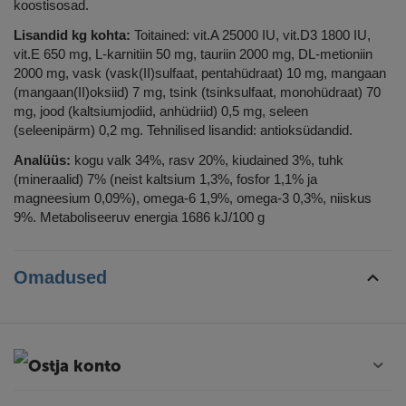
koostisosad.
Lisandid kg kohta:
Toitained: vit.A 25000 IU, vit.D3 1800 IU,
vit.E 650 mg, L-karnitiin 50 mg, tauriin 2000 mg, DL-metioniin
2000 mg, vask (vask(II)sulfaat, pentahüdraat) 10 mg, mangaan
(mangaan(II)oksiid) 7 mg, tsink (tsinksulfaat, monohüdraat) 70
mg, jood (kaltsiumjodiid, anhüdriid) 0,5 mg, seleen
(seleenipärm) 0,2 mg. Tehnilised lisandid: antioksüdandid.
Analüüs:
kogu valk 34%, rasv 20%, kiudained 3%, tuhk
(mineraalid) 7% (neist kaltsium 1,3%, fosfor 1,1% ja
magneesium 0,09%), omega-6 1,9%, omega-3 0,3%, niiskus
9%. Metaboliseeruv energia 1686 kJ/100 g
Omadused
Ostja konto