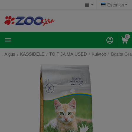
Estonian
0
Algus
KASSIDELE
TOIT JA MAIUSED
Kuivtoit
Bozita Gra
/
/
/
/