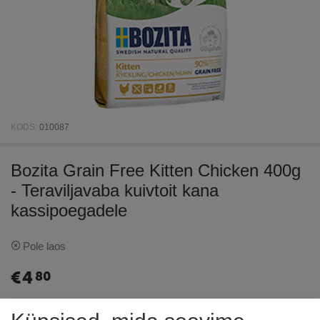
KODS:
010087
Bozita Grain Free Kitten Chicken 400g
- Teraviljavaba kuivtoit kana
kassipoegadele
Pole laos
€
4
80