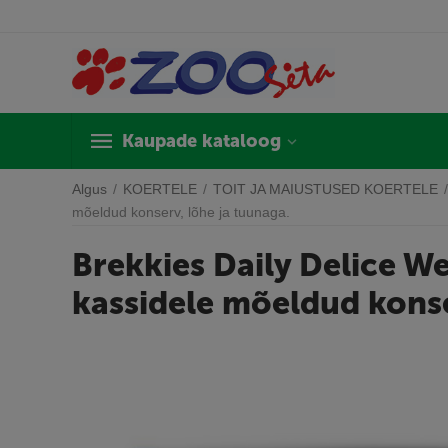
Kaupade kataloog
Algus
/
KOERTELE
/
TOIT JA MAIUSTUSED KOERTELE
/
mõeldud konserv, lõhe ja tuunaga.
Brekkies Daily Delice W
kassidele mõeldud konse