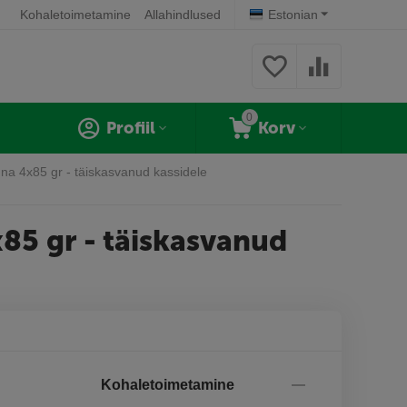
Kohaletoimetamine
Allahindlused
Estonian
0
Profiil
Korv
una 4x85 gr - täiskasvanud kassidele
85 gr - täiskasvanud
Kohaletoimetamine