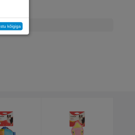
stu kõigiga