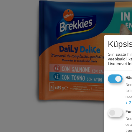
Küpsi
Siin saate h
veebisaidil 
Lisateavet l
Häd
Nee
tel
nee
↓
2
Fun
Nee
osa
tra