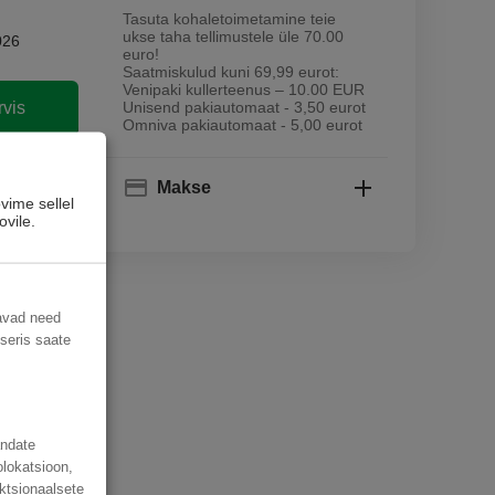
Tasuta kohaletoimetamine teie
ukse taha tellimustele üle 70.00
026
euro!
Saatmiskulud kuni 69,99 eurot:
Venipaki kullerteenus – 10.00 EUR
rvis
Unisend pakiautomaat - 3,50 eurot
Omniva pakiautomaat - 5,00 eurot
sse
Makse
vime sellel
ovile.
davad need
useris saate
andate
olokatsioon,
ktsionaalsete