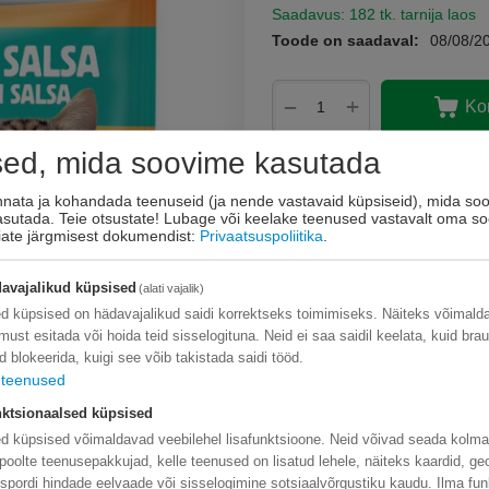
Saadavus:
182 tk. tarnija laos
Toode on saadaval:
08/08/2
+
−
Ko
sed, mida soovime kasutada
Lisage sooviloendi
Esita küsimus
innata ja kohandada teenuseid (ja nende vastavaid küpsiseid), mida soo
kasutada. Teie otsustate! Lubage või keelake teenused vastavalt oma so
eiate järgmisest dokumendist:
Privaatsuspoliitika
.
avajalikud küpsised
(alati vajalik)
d küpsised on hädavajalikud saidi korrektseks toimimiseks. Näiteks võimal
limust esitada või hoida teid sisselogituna. Neid ei saa saidil keelata, kuid bra
d blokeerida, kuigi see võib takistada saidi tööd.
teenused
ktsionaalsed küpsised
d küpsised võimaldavad veebilehel lisafunktsioone. Neid võivad seada kolm
poolte teenusepakkujad, kelle teenused on lisatud lehele, näiteks kaardid, ge
nspordi hindade eelvaade või sisselogimine sotsiaalvõrgustiku kaudu. Ilma fun