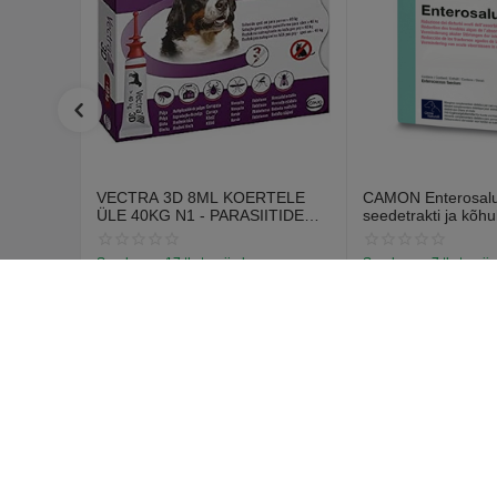
VECTRA 3D 8ML KOERTELE
CAMON Enterosalus
ÜLE 40KG N1 - PARASIITIDE
seedetrakti ja kõhu
VASTASED TILGAD
probleemidele (30 t
Saadavus:
17 tk. tarnija laos
Saadavus:
7 tk. tarnij
€
12
€
15
70
55
€
14
67
Ostja k
Logi sisse