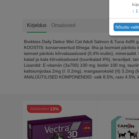
küp
↓
1
Kirjeldus
Omadused
Nõustu vali
Brekkies Daily Delice Wet Cat Adult Salmon & Tuna 4x85 gr 
KOOSTIS: konserveeritud lõhega: liha ja loomset päritolu k
taimset päritolu kõrvalsaadused (0,4% inuliin), mineraalid. 
kalad ja kala kõrvalsadused (tuunikalad 4%), teraviljad, tai
Lisandid: E-vitamiin (3a700) 100 mg; biotiin 100 mg, tauri
kaltsiumjodaa 2mg (I: 0.2mg), mangaanoksiid (II) 3.2mg (
ANALÜÜTILISED KOMPONENDID: valk 8.5%, rasv 4.5%, kiu
13%
Allahindlus