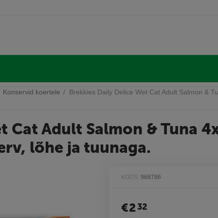
Konservid koertele
/
Brekkies Daily Delice Wet Cat Adult Salmon & T
et Cat Adult Salmon & Tuna 4x
rv, lõhe ja tuunaga.
KODS:
968786
€
2
32