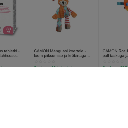
 tabletid -
CAMON Mänguasi koertele -
CAMON Rot. ko
lahtisuse
loom piiksumise ja krõbinaga
pall taskuga j
abletti).
efektiga 28cm
13cm
a laos
Saadavus:
19 tk. tarnija laos
Saadavus:
38 tk
€
7
€
6
97
57
onto
Ostja teenindus
Tellimused