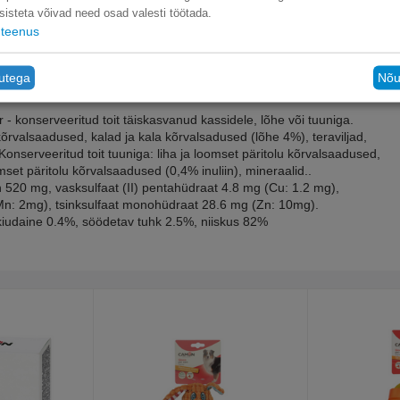
sisteta võivad need osad valesti töötada.
teenus
tutega
Nõu
- konserveeritud toit täiskasvanud kassidele, lõhe või tuuniga.
õrvalsaadused, kalad ja kala kõrvalsadused (lõhe 4%), teraviljad,
Konserveeritud toit tuuniga: liha ja loomset päritolu kõrvalsaadused,
mset päritolu kõrvalsaadused (0,4% inuliin), mineraalid..
in 520 mg, vasksulfaat (II) pentahüdraat 4.8 mg (Cu: 1.2 mg),
Mn: 2mg), tsinksulfaat monohüdraat 28.6 mg (Zn: 10mg).
daine 0.4%, söödetav tuhk 2.5%, niiskus 82%