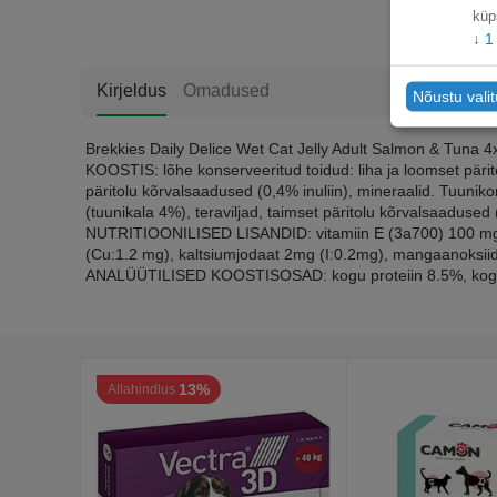
küp
↓
1
Kirjeldus
Omadused
Nõustu vali
Brekkies Daily Delice Wet Cat Jelly Adult Salmon & Tuna 4
KOOSTIS: lõhe konserveeritud toidud: liha ja loomset pärit
päritolu kõrvalsaadused (0,4% inuliin), mineraalid. Tuuniko
(tuunikala 4%), teraviljad, taimset päritolu kõrvalsaadused (
NUTRITIOONILISED LISANDID: vitamiin E (3a700) 100 mg; b
(Cu:1.2 mg), kaltsiumjodaat 2mg (I:0.2mg), mangaanoksiid
ANALÜÜTILISED KOOSTISOSAD: kogu proteiin 8.5%, kogur
13%
Allahindlus