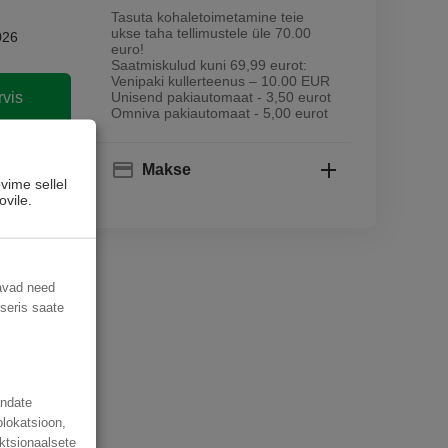
Tasuta kohaletoimetamine teie
ukse taha tellimustele üle 70.00
026
euro!
Saatmiskulud kuni 69,99 eurot:
Venipaki kullerteenus – 10.00 EUR
rvis
Unisend pakiautomaat - 3,50 eurot
Omniva pakiautomaat - 5,00 eurot
sse
Makse
vime sellel
ovile.
davad need
useris saate
andate
olokatsioon,
ktsionaalsete