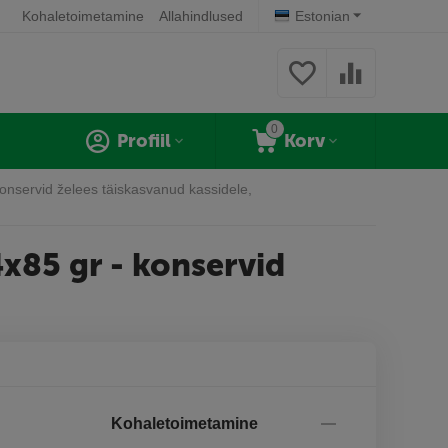
Kohaletoimetamine
Allahindlused
Estonian
0
Profiil
Korv
konservid želees täiskasvanud kassidele,
4x85 gr - konservid
Kohaletoimetamine