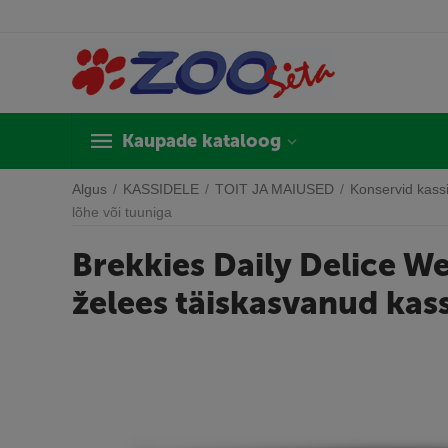
Kaupade kataloog
Algus
/
KASSIDELE
/
TOIT JA MAIUSED
/
Konservid kass
lõhe või tuuniga
Brekkies Daily Delice We
želees täiskasvanud kass