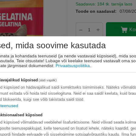
Saadavus:
184 tk. tarnija laos
Toode on saadaval:
07/08/2
+
−
Ko
sed, mida soovime kasutada
Lisage sooviloendi
Esita küsimus
innata ja kohandada teenuseid (ja nende vastavaid küpsiseid), mida soo
kasutada. Teie otsustate! Lubage või keelake teenused vastavalt oma so
eiate järgmisest dokumendist:
Privaatsuspoliitika
.
avajalikud küpsised
(alati vajalik)
d küpsised on hädavajalikud saidi korrektseks toimimiseks. Näiteks võimal
limust esitada või hoida teid sisselogituna. Neid ei saa saidil keelata, kuid bra
d blokeerida, kuigi see võib takistada saidi tööd.
teenused
ktsionaalsed küpsised
d küpsised võimaldavad veebilehel lisafunktsioone. Neid võivad seada kolm
poolte teenusepakkujad, kelle teenused on lisatud lehele, näiteks kaardid, ge
nspordi hindade eelvaade või sisselogimine sotsiaalvõrgustiku kaudu. Ilma fun