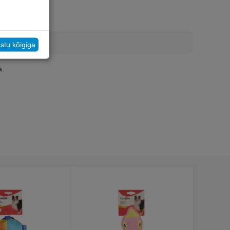
stu kõigiga
a.