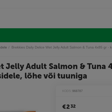
idele
/
Brekkies Daily Delice Wet Jelly Adult Salmon & Tuna 4x85 gr - 
t Jelly Adult Salmon & Tuna 
idele, lõhe või tuuniga
KODS:
968787
€
2
32