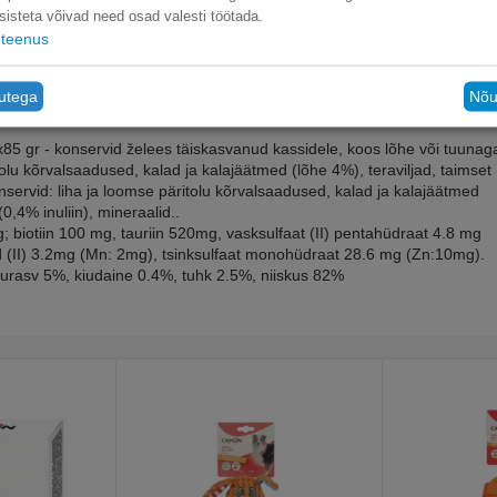
sisteta võivad need osad valesti töötada.
teenus
tutega
Nõu
x85 gr - konservid želees täiskasvanud kassidele, koos lõhe või tuunag
olu kõrvalsaadused, kalad ja kalajäätmed (lõhe 4%), teraviljad, taimset
nservid: liha ja loomse päritolu kõrvalsaadused, kalad ja kalajäätmed
0,4% inuliin), mineraalid..
iotiin 100 mg, tauriin 520mg, vasksulfaat (II) pentahüdraat 4.8 mg
 (II) 3.2mg (Mn: 2mg), tsinksulfaat monohüdraat 28.6 mg (Zn:10mg).
asv 5%, kiudaine 0.4%, tuhk 2.5%, niiskus 82%