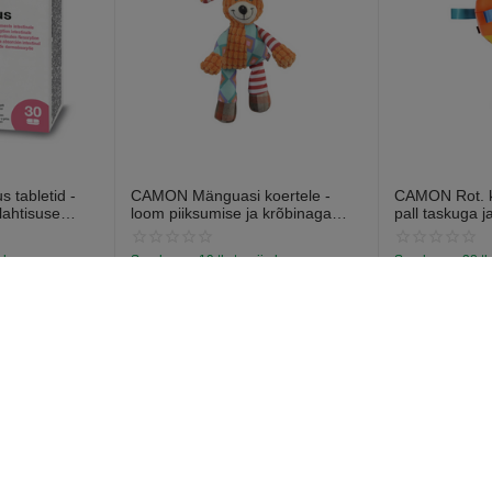
 tabletid -
CAMON Mänguasi koertele -
CAMON Rot. ko
lahtisuse
loom piiksumise ja krõbinaga
pall taskuga j
abletti).
efektiga 28cm
13cm
a laos
Saadavus:
19 tk. tarnija laos
Saadavus:
38 tk
€
7
€
6
97
57
onto
Ostja teenindus
Tellimused