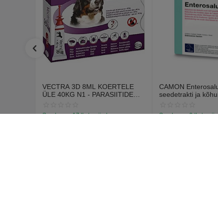
VECTRA 3D 8ML KOERTELE
CAMON Enterosalus
ÜLE 40KG N1 - PARASIITIDE
seedetrakti ja kõhu
VASTASED TILGAD
probleemidele (30 t
Saadavus:
17 tk. tarnija laos
Saadavus:
9 tk. tarnij
€
12
€
15
70
55
€
14
67
Ostja k
Logi sisse