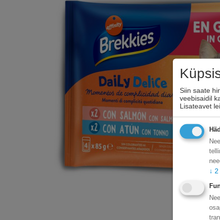
Küpsi
Siin saate h
veebisaidil 
Lisateavet l
Häd
Nee
tel
nee
↓
2
Fun
Nee
osa
tra