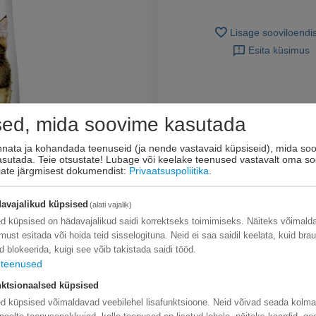
Lisage sooviloendi
Esita küsimus
sed, mida soovime kasutada
innata ja kohandada teenuseid (ja nende vastavaid küpsiseid), mida soo
kasutada. Teie otsustate! Lubage või keelake teenused vastavalt oma so
eiate järgmisest dokumendist:
Privaatsuspoliitika
.
avajalikud küpsised
(alati vajalik)
d küpsised on hädavajalikud saidi korrektseks toimimiseks. Näiteks võimal
limust esitada või hoida teid sisselogituna. Neid ei saa saidil keelata, kuid bra
d blokeerida, kuigi see võib takistada saidi tööd.
teenused
ktsionaalsed küpsised
d küpsised võimaldavad veebilehel lisafunktsioone. Neid võivad seada kolm