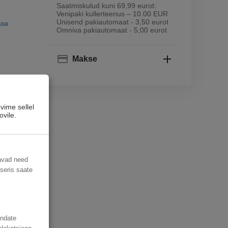
Saatmiskulud kuni 69,99 eurot:
Venipaki kullerteenus – 10.00 EUR
Unisend pakiautomaat - 3,50 eurot
sse
Omniva pakiautomaat - 5,00 eurot
Makse
vime sellel
ovile.
davad need
useris saate
andate