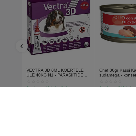
Tehnoloogilised lisandid:
looduslikud antioksüdandid.
Hoida kuivas, jahedas kohas. Hoida eemal niiskusest.
Päritolumaa
Holland
VECTRA 3D 8ML KOERTELE
Chef 80gr Kassi K
ÜLE 40KG N1 - PARASIITIDE
südamega - konse
VASTASED TILGAD
kanaliha ja veise
Saadavus:
18 tk. tarnija laos
Saadavus:
312 tk. tar
€
12
€
1
70
59
€
14
67