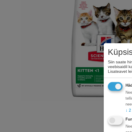
Küpsi
Siin saate h
veebisaidil 
Lisateavet l
Häd
Nee
tel
nee
↓
2
Fun
Nee