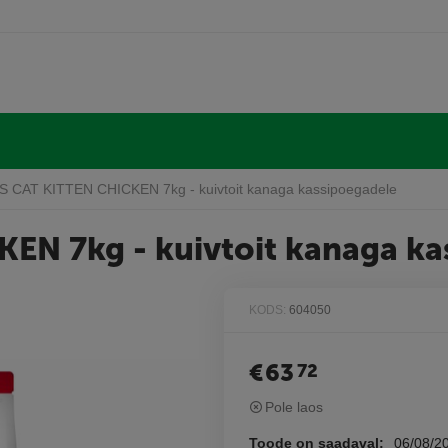
'S CAT KITTEN CHICKEN 7kg - kuivtoit kanaga kassipoegadele
KEN 7kg - kuivtoit kanaga ka
KODS:
604050
€
63
72
Pole laos
Toode on saadaval:
06/08/2