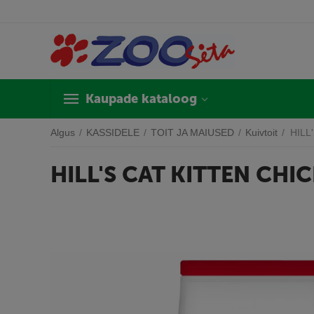
Kaupade kataloog
Algus
/
KASSIDELE
/
TOIT JA MAIUSED
/
Kuivtoit
/
HILL
HILL'S CAT KITTEN CHIC