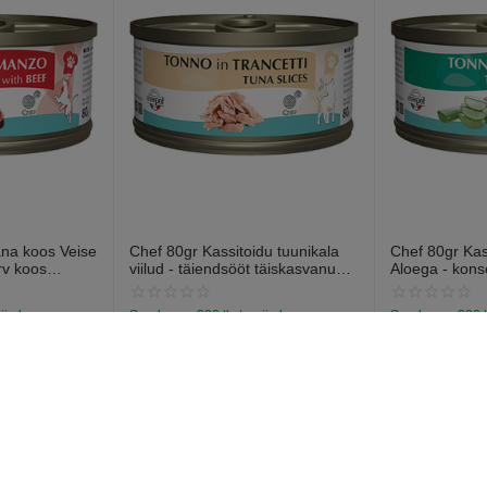
ana koos Veise
Chef 80gr Kassitoidu tuunikala
Chef 80gr Ka
rv koos
viilud - täiendsööt täiskasvanud
Aloega - kons
 südamega
kassidele, tuuniga konservid
kassidele, koo
aloega.
nija laos
Saadavus:
332 tk. tarnija laos
Saadavus:
332 t
€
1
€
1
59
59