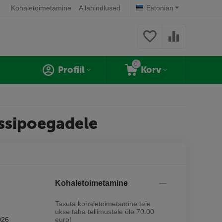
Kohaletoimetamine
Allahindlused
Estonian
0
Profiil
Korv
ssipoegadele
Kohaletoimetamine
Tasuta kohaletoimetamine teie
ukse taha tellimustele üle 70.00
026
euro!