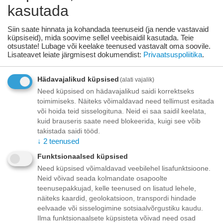
kasutada
Toode on
07/08/2026
saadaval:
Siin saate hinnata ja kohandada teenuseid (ja nende vastavaid
küpsiseid), mida soovime sellel veebisaidil kasutada. Teie
otsustate! Lubage või keelake teenused vastavalt oma soovile.
Lisage sooviloendisse
Esita küsimus
Lisateavet leiate järgmisest dokumendist:
Privaatsuspoliitika
.
Kohaletoimetamine
Hädavajalikud küpsised
(alati vajalik)
Need küpsised on hädavajalikud saidi korrektseks
Tasuta kohaletoimetamine teie ukse taha tellimustele üle
toimimiseks. Näiteks võimaldavad need tellimust esitada
70.00 euro!
Saatmiskulud kuni 69,99 eurot:
või hoida teid sisselogituna. Neid ei saa saidil keelata,
Venipaki kullerteenus – 10.00 EUR
kuid brauseris saate need blokeerida, kuigi see võib
Unisend pakiautomaat - 3,50 eurot
takistada saidi tööd.
Omniva pakiautomaat - 5,00 eurot
↓
2
teenused
Funktsionaalsed küpsised
Makse
Need küpsised võimaldavad veebilehel lisafunktsioone.
Neid võivad seada kolmandate osapoolte
teenusepakkujad, kelle teenused on lisatud lehele,
näiteks kaardid, geolokatsioon, transpordi hindade
eelvaade või sisselogimine sotsiaalvõrgustiku kaudu.
Kirjeldus
Ilma funktsionaalsete küpsisteta võivad need osad