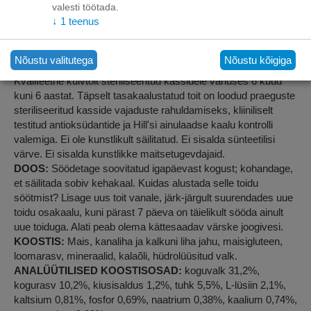
valesti töötada.
Kvaliteetne kuivtoit steriliseeritud kassidele vanuses 6 kuud
↓
1
teenus
kuni 6 aastat.
Hill's STERILISED CAT YOUNG ADULT KASSITOIDU
Nõustu valitutega
Nõustu kõigiga
KANAGA
(kanaliha 15%; kokku kodulinnuliha 23%).
Kvaliteetne kuivtoit steriliseeritud kassidele vanuses 6 kuud
kuni 6 aastat. Täpselt tasakaalustatud toit on loodud praeguste
steriliseeritud kasside vajaduste rahuldamiseks, kliiniliselt
testitud antioksüdantide ja Hill'si ainulaadse kaalu kontrolli
valemiga. Ei ole kunstlikult säilitatud. Ei sisalda sünteetilisi
värve. Ei sisalda kunstlikke maitsetugevdajaid.
DOOS:
Söödetage soovitatud igapäevast kogust; kohandage,
et säilitada sobiv kehakaal. Kuidas alustada selle toidu
söötmist? Lisage uus toit vanale, järk-järgult suurendades uue
toidu osakaalu, kuni pärast 7 päeva on täielikult sööda ainult
uue toiduga. Alati peab olema kättesaadav värske joogivesi.
KOOSTIS:
Mais, kanaliha ja kalkuni liha jahu, maisigluteen,
loomarasv, mineraalid, kalaõli, hüdrolüüsitud valk.
ANALÜÜTILISED KOOSTISOSAD:
koguvalk 31,2%,
kogurasv 10,2%, kiusisaldus 1,2%, tuhk 5,5%, L-lüsiin 2,1%,
kaltsium 0,81%, fosfor 0,69%, naatrium 0,38%, kaalium 0,74%,