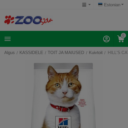
Estonian
0
Algus
KASSIDELE
TOIT JA MAIUSED
Kuivtoit
HILL'S CA
/
/
/
/