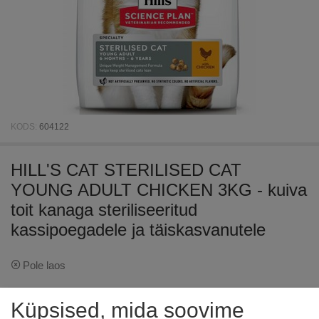
KODS:
604122
HILL'S CAT STERILISED CAT
YOUNG ADULT CHICKEN 3KG - kuiva
toit kanaga steriliseeritud
kassipoegadele ja täiskasvanutele
Pole laos
€
35
36
Küpsised, mida soovime