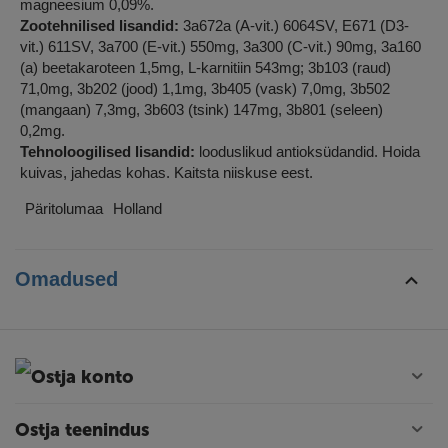
magneesium 0,09%.
Zootehnilised lisandid:
3a672a (A-vit.) 6064SV, E671 (D3-
vit.) 611SV, 3a700 (E-vit.) 550mg, 3a300 (C-vit.) 90mg, 3a160
(a) beetakaroteen 1,5mg, L-karnitiin 543mg; 3b103 (raud)
71,0mg, 3b202 (jood) 1,1mg, 3b405 (vask) 7,0mg, 3b502
(mangaan) 7,3mg, 3b603 (tsink) 147mg, 3b801 (seleen)
0,2mg.
Tehnoloogilised lisandid:
looduslikud antioksüdandid. Hoida
kuivas, jahedas kohas. Kaitsta niiskuse eest.
Päritolumaa
Holland
Omadused
Ostja konto
Ostja teenindus