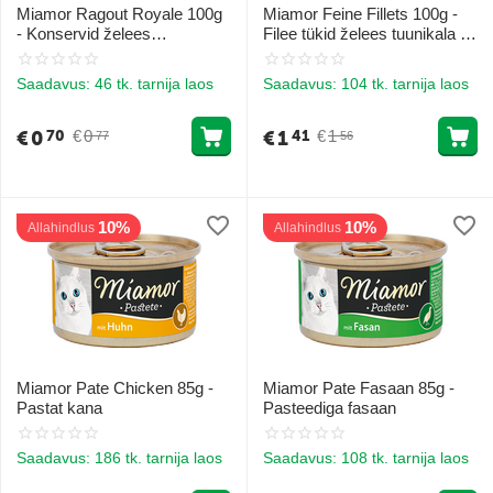
Miamor Ragout Royale 100g
Miamor Feine Fillets 100g -
- Konservid želees
Filee tükid želees tuunikala ja
kassipoegadele kanaga
köögiviljadega
Saadavus:
46 tk. tarnija laos
Saadavus:
104 tk. tarnija laos
€
0
€
1
€
0
€
1
70
41
77
56
10%
10%
Allahindlus
Allahindlus
Miamor Pate Chicken 85g -
Miamor Pate Fasaan 85g -
Pastat kana
Pasteediga fasaan
Saadavus:
186 tk. tarnija laos
Saadavus:
108 tk. tarnija laos