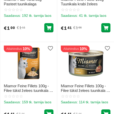
Pasteet tuunikalaga
Tuunikala krabi želees
Saadavus:
192 tk. tarnija laos
Saadavus:
41 tk. tarnija laos
€
1
€
1
€
1
€
1
00
41
11
56
10%
10%
Allahindlus
Allahindlus
Miamor Feine Fillets 100g -
Miamor Feine Fillets 100g -
Filee tükid želees tuunikala ja
Filee tükid želees tuunikala ja
kanaga
juustuga
Saadavus:
159 tk. tarnija laos
Saadavus:
114 tk. tarnija laos
56
56