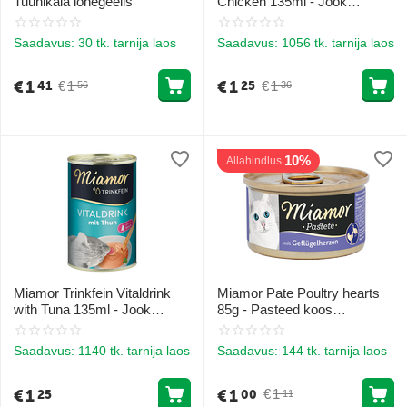
Tuunikala lõhegeelis
Chicken 135ml - Jook
kassidele kanalihaga
Saadavus:
30 tk. tarnija laos
Saadavus:
1056 tk. tarnija laos
€
1
€
1
€
1
€
1
41
25
56
36
10%
Allahindlus
Miamor Trinkfein Vitaldrink
Miamor Pate Poultry hearts
with Tuna 135ml - Jook
85g - Pasteed koos
kassidele tuunaga
kodulindude südametega
Saadavus:
1140 tk. tarnija laos
Saadavus:
144 tk. tarnija laos
€
1
€
1
€
1
25
00
11