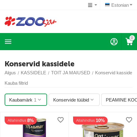
Estonian
0
Konservid kassidele
Algus
KASSIDELE
TOIT JA MAIUSED
Konservid kassidele
/
/
/
Kauba filtrid
Kaubamärk
1
Konservide tüübid
PEAMINE KOO
8%
10%
Allahindlus
Allahindlus