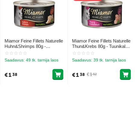
Miamor Feine Fillets Naturelle
Miamor Feine Fillets Naturelle
Huhn&Shrimps 80g -
Thun&Krebs 80g - Tuunikala
Kanafilee tükkidega koos
filee tükid krabilihaga oma
krevettidega oma mahlas
mahlas
Saadavus:
49 tk. tarnija laos
Saadavus:
39 tk. tarnija laos
€
1
€
1
€
1
38
38
52
10%
9%
Allahindlus
Allahindlus