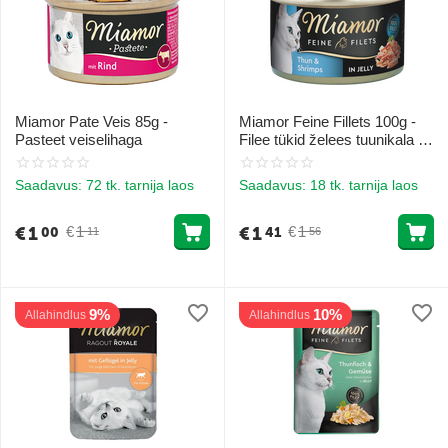
Miamor Pate Veis 85g -
Miamor Feine Fillets 100g -
Pasteet veiselihaga
Filee tükid želees tuunikala ja
krevettidega
Saadavus:
72 tk. tarnija laos
Saadavus:
18 tk. tarnija laos
€
1
€
1
€
1
€
1
00
41
11
56
9%
10%
Allahindlus
Allahindlus