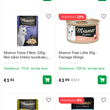
10%
Allahindlus
Miamor Feine Fillets 100g -
Miamor Pate Lõhe 85g -
filee tükid želees tuunikala ja
Pastaga lõhega
kalmaaridega
Saadavus:
78 tk. tarnija laos
Saadavus:
204 tk. tarnija laos
€
1
€
1
€
1
41
00
11
9%
Allahindlus