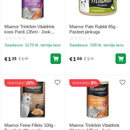
Miamor Trinkfein Vitaldrink
Miamor Pate Rabbit 85g -
koos Pardi 135ml - Jook
Pasteet jänkuga
kassidele pardilihaga
Saadavus:
1170 tk. tarnija laos
Saadavus:
168 tk. tarnija laos
€
1
€
1
€
1
€
1
25
00
36
11
10%
8%
Allahindlus
Allahindlus
Miamor Feine Fillets 100g -
Miamor Trinkfein Vitaldrink