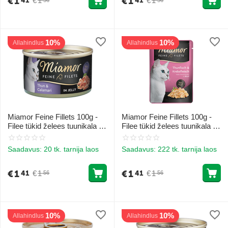
€
1
€
1
€
1
€
1
41
41
10%
10%
Allahindlus
Allahindlus
Miamor Feine Fillets 100g -
Miamor Feine Fillets 100g -
Filee tükid želees tuunikala ja
Filee tükid želees tuunikala ja
kalmaariga
krabidega
Saadavus:
20 tk. tarnija laos
Saadavus:
222 tk. tarnija laos
€
1
€
1
€
1
€
1
41
41
56
56
10%
10%
Allahindlus
Allahindlus