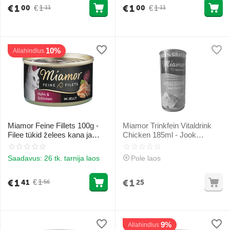
€
1
€
1
€
1
€
1
00
00
11
11
10%
Allahindlus
Miamor Feine Fillets 100g -
Miamor Trinkfein Vitaldrink
Filee tükid želees kana ja
Chicken 185ml - Jook
sinkiga
kassidele kanalihaga
Saadavus:
26 tk. tarnija laos
Pole laos
€
1
€
1
€
1
41
25
56
9%
Allahindlus