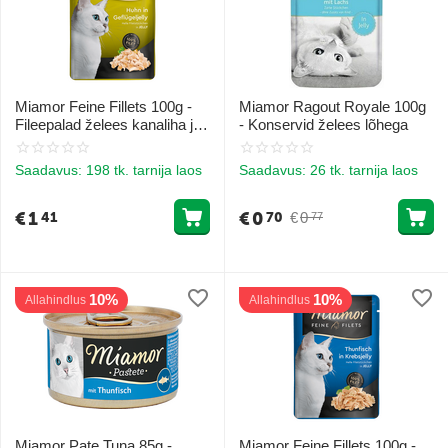
Miamor Feine Fillets 100g -
Miamor Ragout Royale 100g
Fileepalad želees kanaliha ja
- Konservid želees lõhega
kodulinnuliha
Saadavus:
198 tk. tarnija laos
Saadavus:
26 tk. tarnija laos
€
1
€
0
€
0
41
70
77
10%
10%
Allahindlus
Allahindlus
Miamor Pate Tuna 85g -
Miamor Feine Fillets 100g -