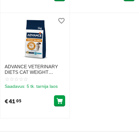
ADVANCE VETERINARY
DIETS CAT WEIGHT
BALANCE 3 KG -
KAALUKONTROLLI
Saadavus:
5 tk. tarnija laos
KASSIDELE
€
41
05