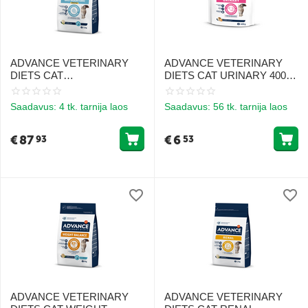
ADVANCE VETERINARY
ADVANCE VETERINARY
DIETS CAT
DIETS CAT URINARY 400G
GASTROENTERIC
- KASSIDELE KUSETEEDE
SENSITIVE 7.5KG -
TERVISE TOETUSEKS
Saadavus:
4 tk. tarnija laos
Saadavus:
56 tk. tarnija laos
TUNDLIKU SEEDIMISEGA
KASSIDELE
€
87
€
6
93
53
ADVANCE VETERINARY
ADVANCE VETERINARY