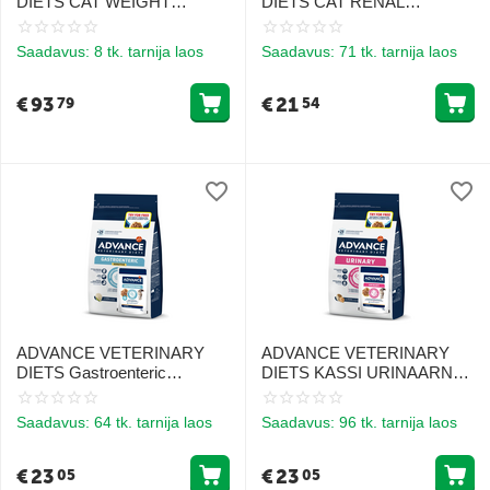
DIETS CAT WEIGHT
DIETS CAT RENAL
BALANCE 8KG -
FAILURE 1.5KG -
KASSIDELE KAALU
NEERUPUUDULIKKUSEGA
Saadavus:
8 tk. tarnija laos
Saadavus:
71 tk. tarnija laos
KONTROLLIKS
KASSIDELE
€
93
€
21
79
54
ADVANCE VETERINARY
ADVANCE VETERINARY
DIETS Gastroenteric
DIETS KASSI URINAARNE
Sensitive 1,5kg kassidele +
1,5 kg + 1 MÄRG
1WET
Saadavus:
64 tk. tarnija laos
Saadavus:
96 tk. tarnija laos
€
23
€
23
05
05