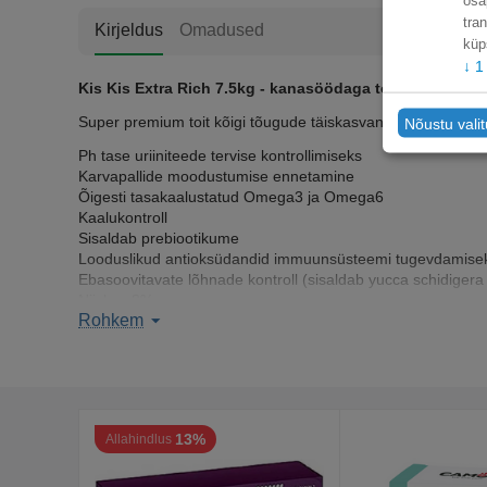
osa
tra
Kirjeldus
Omadused
küp
↓
1
Kis Kis Extra Rich 7.5kg - kanasöödaga toit, sobib kõi
Super premium toit kõigi tõugude täiskasvanud kassidele, a
Nõustu vali
Ph tase uriiniteede tervise kontrollimiseks
Karvapallide moodustumise ennetamine
Õigesti tasakaalustatud Omega3 ja Omega6
Kaalukontroll
Sisaldab prebiootikume
Looduslikud antioksüdandid immuunsüsteemi tugevdamise
Ebasoovitavate lõhnade kontroll (sisaldab yucca schidigera 
Niiskus 8%
Rohkem
Koostisosad:
loomse päritoluga proteiinid, loomse päritolug
kuivpärmekstrakt, ammooniumkloriid, kaaliumkloriid, kaltsiumk
Analüüs:
proteiinid 34%, rasvad 20%, tuhk 5.2%, kiudained
13%
Allahindlus