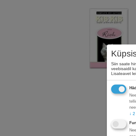
Küpsi
Siin saate h
veebisaidil 
Lisateavet l
Häd
Nee
tel
nee
↓
2
Fun
Nee