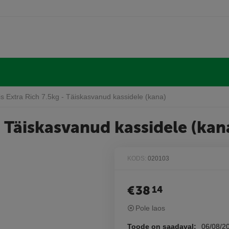
is Extra Rich 7.5kg - Täiskasvanud kassidele (kana)
 - Täiskasvanud kassidele (kan
KODS:
020103
€
38
14
Pole laos
Toode on saadaval:
06/08/2