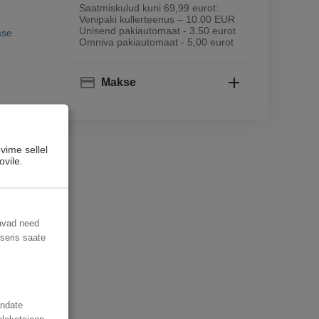
Saatmiskulud kuni 69,99 eurot:
Venipaki kullerteenus – 10.00 EUR
Unisend pakiautomaat - 3,50 eurot
sse
Omniva pakiautomaat - 5,00 eurot
Makse
vime sellel
ovile.
davad need
useris saate
andate