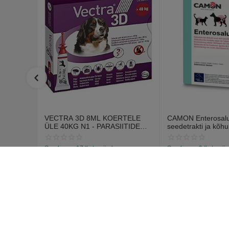
VECTRA 3D 8ML KOERTELE
CAMON Enterosalus
ÜLE 40KG N1 - PARASIITIDE
seedetrakti ja kõhu
VASTASED TILGAD
probleemidele (30 t
Saadavus:
17 tk. tarnija laos
Saadavus:
9 tk. tarnij
€
12
€
15
70
55
€
14
67