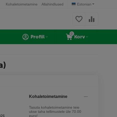
Kohaletoimetamine
Allahindlused
Estonian
0
Profiil
Korv
a)
Kohaletoimetamine
Tasuta kohaletoimetamine teie
ukse taha tellimustele üle 70.00
026
euro!