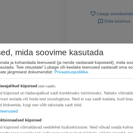
Lisage sooviloendi
Esita küsimus
sed, mida soovime kasutada
innata ja kohandada teenuseid (ja nende vastavaid küpsiseid), mida soo
kasutada. Teie otsustate! Lubage või keelake teenused vastavalt oma so
eiate järgmisest dokumendist:
Privaatsuspoliitika
.
avajalikud küpsised
(alati vajalik)
d küpsised on hädavajalikud saidi korrektseks toimimiseks. Näiteks võimal
limust esitada või hoida teid sisselogituna. Neid ei saa saidil keelata, kuid bra
d blokeerida, kuigi see võib takistada saidi tööd.
teenused
ktsionaalsed küpsised
d küpsised võimaldavad veebilehel lisafunktsioone. Neid võivad seada kolm