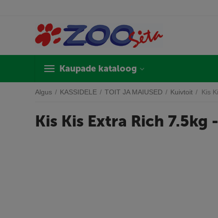
Kaupade kataloog
Algus
/
KASSIDELE
/
TOIT JA MAIUSED
/
Kuivtoit
/
Kis K
Kis Kis Extra Rich 7.5kg