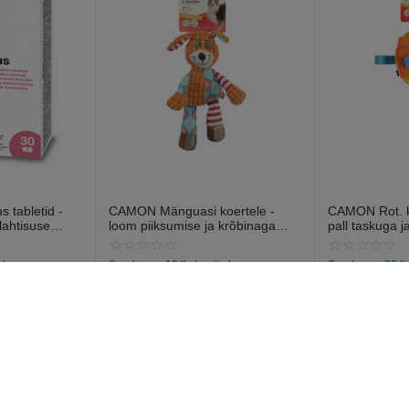
 tabletid -
CAMON Mänguasi koertele -
CAMON Rot. ko
lahtisuse
loom piiksumise ja krõbinaga
pall taskuga j
abletti).
efektiga 28cm
13cm
a laos
Saadavus:
19 tk. tarnija laos
Saadavus:
38 tk
€
7
€
6
97
57