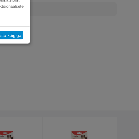
olokatsioon,
ktsionaalsete
stu kõigiga
iinid, peedimass, lõheõli, kanamaks, taimne kiudaine,
 yucca schidigera ekstrakt.