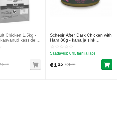
ult Chicken 1.5kg -
Schesir After Dark Chicken with
iskasvanud kassidele
Ham 80g - kana ja sink
puljongis
Saadavus:
6 tk. tarnija laos
€
1
25
12
€
1
65
55