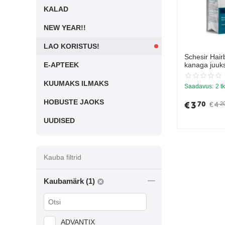
KALAD
NEW YEAR!!
LAO KORISTUS!
Schesir Hairb
E-APTEEK
kanaga juuk
kasside mao
KUUMAKS ILMAKS
Saadavus:
2 tk
HOBUSTE JAOKS
€
3
70
€
4
2
UUDISED
Kauba filtrid
Kaubamärk (1)
ADVANTIX