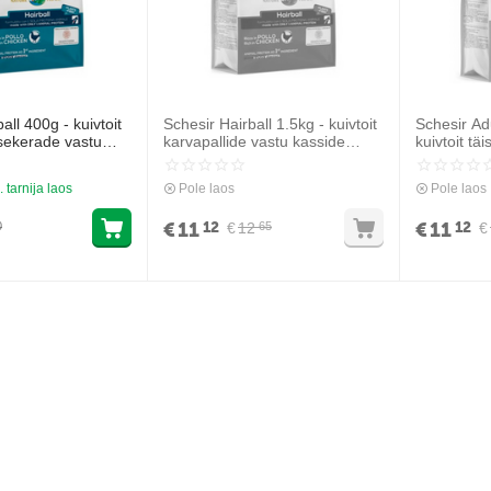
all 400g - kuivtoit
Schesir Hairball 1.5kg - kuivtoit
Schesir Ad
sekerade vastu
karvapallide vastu kasside
kuivtoit tä
s
maos
kanaga
. tarnija laos
Pole laos
Pole laos
€
11
€
11
12
12
€
12
€
0
65