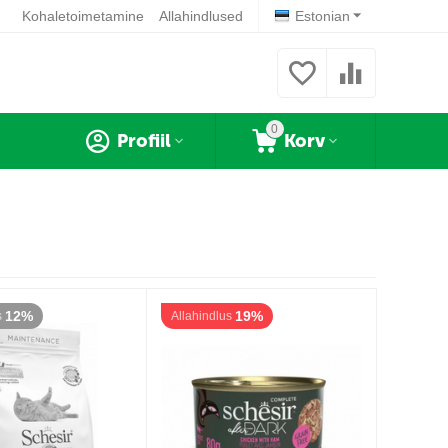
Kohaletoimetamine
Allahindlused
Estonian
0
Profiil
Korv
12%
19%
s
Allahindlus