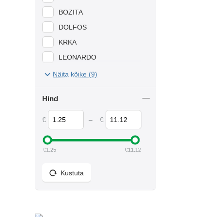
BOZITA
DOLFOS
KRKA
LEONARDO
ONTARIO
Näita kõike (9)
PERFECT DOG
Hind
SCHESIR
VITAPOL
€
–
€
€
1.25
€
11.12
Kustuta