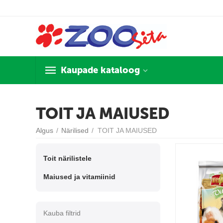
Kaupade kataloog
TOIT JA MAIUSED
Algus
/
Närilised
/
TOIT JA MAIUSED
Toit närilistele
Maiused ja vitamiinid
Kauba filtrid