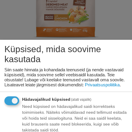
Küpsised, mida soovime
KODS:
967035
kasutada
NATURES VARIETY KOERA
Siin saate hinnata ja kohandada teenuseid (ja nende vastavaid
küpsiseid), mida soovime sellel veebisaidil kasutada. Teie
TERVISLIK TERAVILJA KUTSIKAS
otsustate! Lubage või keelake teenused vastavalt oma soovile.
Lisateavet leiate järgmisest dokumendist:
Privaatsuspoliitika
.
KESKMINE/MAXI 10 KG -
keskmise/suure tõuga kutsikatele
Hädavajalikud küpsised
(alati vajalik)
Need küpsised on hädavajalikud saidi korrektseks
Saadavus:
4 tk. tarnija laos
toimimiseks. Näiteks võimaldavad need tellimust esitada
või hoida teid sisselogituna. Neid ei saa saidil keelata,
€
87
31
kuid brauseris saate need blokeerida, kuigi see võib
takistada saidi tööd.