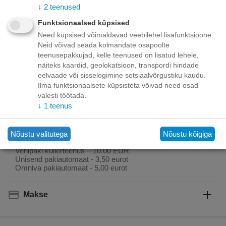
↓
2
teenused
Toode on
06/08/2026
saadaval:
Funktsionaalsed küpsised
Need küpsised võimaldavad veebilehel lisafunktsioone.
Neid võivad seada kolmandate osapoolte
+
−
Korvis
teenusepakkujad, kelle teenused on lisatud lehele,
näiteks kaardid, geolokatsioon, transpordi hindade
eelvaade või sisselogimine sotsiaalvõrgustiku kaudu.
Lisage sooviloendisse
Esita küsimus
Ilma funktsionaalsete küpsisteta võivad need osad
valesti töötada.
Kohaletoimetamine
↓
1
teenus
Tasuta kohaletoimetamine teie ukse taha tellimustele üle
70.00 euro!
Nõustu valitutega
Nõustu kõigiga
Saatmiskulud kuni 69,99 eurot:
Venipaki kullerteenus – 10.00 EUR
Unisend pakiautomaat - 3,50 eurot
Omniva pakiautomaat - 5,00 eurot
Makse