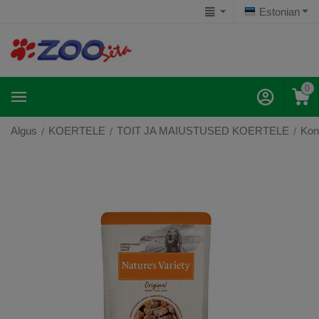
Estonian
0
Algus
KOERTELE
TOIT JA MAIUSTUSED KOERTELE
Kon
/
/
/