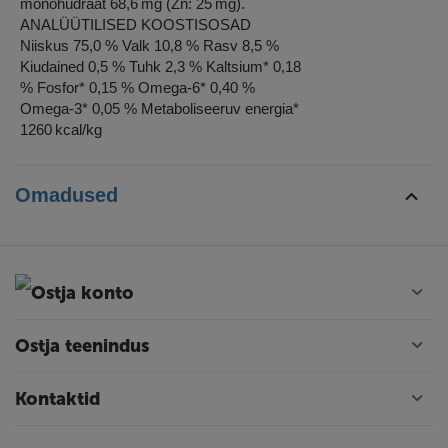
monohüdraat 68,6 mg (Zn: 25 mg).
ANALÜÜTILISED KOOSTISOSAD
Niiskus 75,0 % Valk 10,8 % Rasv 8,5 %
Kiudained 0,5 % Tuhk 2,3 % Kaltsium* 0,18
% Fosfor* 0,15 % Omega-6* 0,40 %
Omega-3* 0,05 % Metaboliseeruv energia*
1260 kcal/kg
Omadused
Ostja konto
Ostja teenindus
Kontaktid