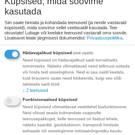
Küpsised, mida soovime
Toode on
07/08/2026
saadaval:
kasutada
+
−
Siin saate hinnata ja kohandada teenuseid (ja nende vastavaid
Korvis
küpsiseid), mida soovime sellel veebisaidil kasutada. Teie
otsustate! Lubage või keelake teenused vastavalt oma soovile.
Lisateavet leiate järgmisest dokumendist:
Privaatsuspoliitika
.
Lisage sooviloendisse
Esita küsimus
Hädavajalikud küpsised
(alati vajalik)
Kohaletoimetamine
Need küpsised on hädavajalikud saidi korrektseks
Tasuta kohaletoimetamine teie ukse taha tellimustele üle
toimimiseks. Näiteks võimaldavad need tellimust esitada
70.00 euro!
või hoida teid sisselogituna. Neid ei saa saidil keelata,
Saatmiskulud kuni 69,99 eurot:
kuid brauseris saate need blokeerida, kuigi see võib
Venipaki kullerteenus – 10.00 EUR
takistada saidi tööd.
Unisend pakiautomaat - 3,50 eurot
↓
2
teenused
Omniva pakiautomaat - 5,00 eurot
Funktsionaalsed küpsised
Need küpsised võimaldavad veebilehel lisafunktsioone.
Makse
Neid võivad seada kolmandate osapoolte
teenusepakkujad, kelle teenused on lisatud lehele,
näiteks kaardid, geolokatsioon, transpordi hindade
eelvaade või sisselogimine sotsiaalvõrgustiku kaudu.