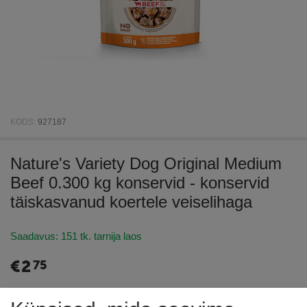
KODS:
927187
Nature's Variety Dog Original Medium
Beef 0.300 kg konservid - konservid
täiskasvanud koertele veiselihaga
Saadavus:
151 tk. tarnija laos
€
2
75