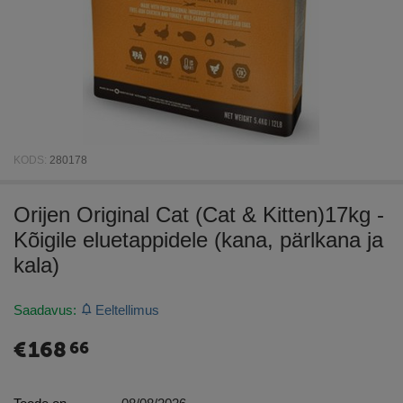
KODS:
280178
Orijen Original Cat (Cat & Kitten)17kg -
Kõigile eluetappidele (kana, pärlkana ja
kala)
Saadavus:
Eeltellimus
€
168
66