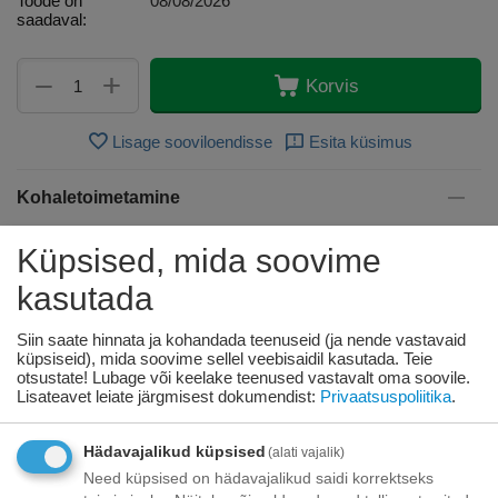
Toode on
08/08/2026
saadaval:
+
−
Korvis
Lisage sooviloendisse
Esita küsimus
Kohaletoimetamine
Tasuta kohaletoimetamine teie ukse taha tellimustele üle
Küpsised, mida soovime
70.00 euro!
Saatmiskulud kuni 69,99 eurot:
kasutada
Venipaki kullerteenus – 10.00 EUR
Unisend pakiautomaat - 3,50 eurot
Omniva pakiautomaat - 5,00 eurot
Siin saate hinnata ja kohandada teenuseid (ja nende vastavaid
küpsiseid), mida soovime sellel veebisaidil kasutada. Teie
otsustate! Lubage või keelake teenused vastavalt oma soovile.
Lisateavet leiate järgmisest dokumendist:
Privaatsuspoliitika
.
Makse
Hädavajalikud küpsised
(alati vajalik)
Need küpsised on hädavajalikud saidi korrektseks