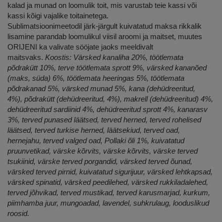
kalad ja munad on loomulik toit, mis varustab teie kassi või
kassi kõigi vajalike toitainetega.
Sublimatsioonimeetodil järk-järgult kuivatatud maksa rikkalik
lisamine parandab loomulikul viisil aroomi ja maitset, muutes
ORIJENI ka valivate sööjate jaoks meeldivalt
maitsvaks.
Koostis: Värsked kanaliha 20%, töötlemata
põdrakütt 10%, terve töötlemata sprott 9%, värsked kananõed
(maks, süda) 6%, töötlemata heeringas 5%, töötlemata
põdrakanad 5%, värsked munad 5%,
kana (dehüdreeritud,
4%),
põdrakütt (dehüdreeritud, 4%), makrell (dehüdreeritud) 4%,
dehüdreeritud sardiinid 4%, dehüdreeritud sprott 4%, kanarasv
3%, terved punased läätsed, terved herned, terved rohelised
läätsed, terved turkise herned, läätsekiud, terved oad,
hernejahu, terved valged oad, Pollaki õli 1%, kuivatatud
pruunvetikad, värske kõrvits, värske kõrvits, värske terved
tsukiinid, värske terved porgandid, värsked terved õunad,
värsked terved pirnid, kuivatatud sigurijuur, värsked lehtkapsad,
värsked spinatid, värsked peedilehed, värsked rukkiladalehed,
terved jõhvikad, terved mustikad, terved karusmarjad, kurkum,
piimhamba juur, mungoadad, lavendel, suhkrulaug, looduslikud
roosid.