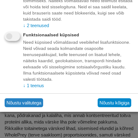
toimimiseks. Näiteks võimaldavad need tellimust esitada
Kirjeldus
või hoida teid sisselogituna. Neid ei saa saidil keelata,
kuid brauseris saate need blokeerida, kuigi see võib
takistada saidi tööd.
KÕIGILE ELUPERIOODIDELE
↓
2
teenused
KANAGA, PÕDRAKÜTTIDE JA METSLOOMALE PÜÜDUD
Funktsionaalsed küpsised
KALAGA
Need küpsised võimaldavad veebilehel lisafunktsioone.
Neid võivad seada kolmandate osapoolte
ORIJEN toit sisaldab 40% rikkalikult toitvat proteiini ja vaid 19%
teenusepakkujad, kelle teenused on lisatud lehele,
madala glükeemilise indeksiga süsivesikuid, tagades seeläbi
näiteks kaardid, geolokatsioon, transpordi hindade
kassidele ja kassipoegadele nende evolutsiooni käigus ja
eelvaade või sisselogimine sotsiaalvõrgustiku kaudu.
bioloogiliste vajaduste järgi vajalikud toitained.
Ilma funktsionaalsete küpsisteta võivad need osad
ORIJEN toidus olev liha pole võrreldav teiste kassijooksu või
valesti töötada.
kassipoegade toiduga - 2/3 sellest on VÄRSKE (jahutatud,
↓
1
teenus
konservantidevaba) või KÜLMAKINDLAD (kiiresti külmutatuna,
jahutatud, säilitusainete vaba), sealhulgas 10 parimat
koostisosa.
Nõustu valitutega
Nõustu kõigiga
1/3 lihast on 90 °C juures järk-järgult dehüdreeritud värsked
kana, põdrakanad ja kalaliha, mis annab kontsentreeritud toitva
proteiini allika, mida värske liha pole võimeline pakkuma.
Rikkalike toitainetega värsked lihad, sisemised elundid ja kõhred
WholePrey (terve saakloom) proportsioonides, samuti värsked