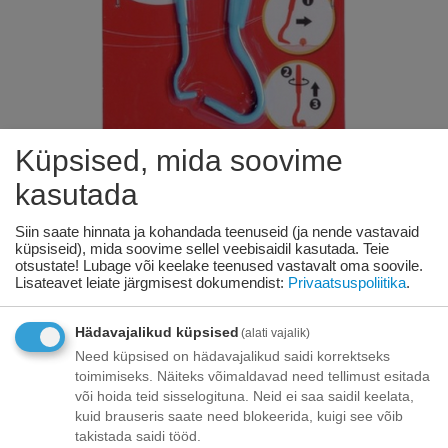
Küpsised, mida soovime
KODS:
B811/B
kasutada
Siin saate hinnata ja kohandada teenuseid (ja nende vastavaid
Plastmassist 2gb konks-pintsetid
küpsiseid), mida soovime sellel veebisaidil kasutada. Teie
erksade eemaldamiseks
otsustate! Lubage või keelake teenused vastavalt oma soovile.
Lisateavet leiate järgmisest dokumendist:
Privaatsuspoliitika
.
Saadavus:
119 tk. tarnija laos
Hädavajalikud küpsised
(alati vajalik)
€
1
01
Need küpsised on hädavajalikud saidi korrektseks
toimimiseks. Näiteks võimaldavad need tellimust esitada
või hoida teid sisselogituna. Neid ei saa saidil keelata,
kuid brauseris saate need blokeerida, kuigi see võib
Toode on
09/08/2026
takistada saidi tööd.
saadaval: