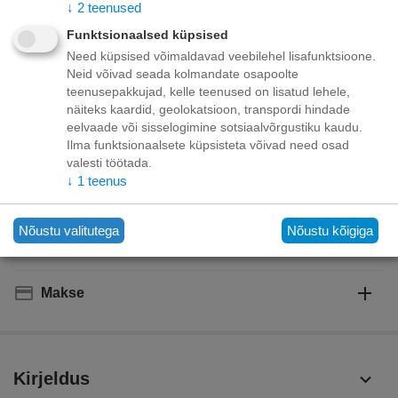
↓
2
teenused
Funktsionaalsed küpsised
+
−
Korvis
Need küpsised võimaldavad veebilehel lisafunktsioone.
Neid võivad seada kolmandate osapoolte
Lisage sooviloendisse
Esita küsimus
teenusepakkujad, kelle teenused on lisatud lehele,
näiteks kaardid, geolokatsioon, transpordi hindade
eelvaade või sisselogimine sotsiaalvõrgustiku kaudu.
Kohaletoimetamine
Ilma funktsionaalsete küpsisteta võivad need osad
valesti töötada.
Tasuta kohaletoimetamine teie ukse taha tellimustele üle
↓
1
teenus
70.00 euro!
Saatmiskulud kuni 69,99 eurot:
Venipaki kullerteenus – 10.00 EUR
Nõustu valitutega
Nõustu kõigiga
Unisend pakiautomaat - 3,50 eurot
Omniva pakiautomaat - 5,00 eurot
Makse
Kirjeldus