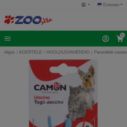
Estonian
0
Algus
KOERTELE
HOOLDUSVAHENDID
Parasiitide vasta
/
/
/