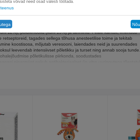
sisteta võivad need osad valesti töötada.
is Jaapani piparmündi eeterliku õli kontsentratsioon - 36%.
teenus
hinevad Jaapani piparmündi eeterliku õli aktiivsetel omadustel: -
av toime; - antibakteriaalne, viirusevastane ja seenevastane toime; - tug
välispidiseks kasutamiseks.
tutega
Nõu
eterliku õli peamised koostisosad on mentool (29–44%), mentoon
uni 12%), polüfenoolid (kuni 19%) ja tanniinid. Peale kantult, imendub
tseptoreid, tagades sellega tõhusa anesteetilise toime ja tekitab
amine koostisosa, mõjutab veresooni, laiendades neid ja suurendades
ksul leevendab intensiivset põletikku ja turset ning annab sooja tunde
ohalejõudmise põletikulisse piirkonda, soodustades
pani piparmünt pakub antibakteriaalset (in vitro uuringutega tõestatul
htes), seenevastast (in vitro eksperimendid Candida albicans ja
d ja herpeseviirused) toimet. Tänu suurele peamise aktiivse koostisosa
le hakkab emulgeel mõjuma juba esimese minuti järel pealekandmist.
 sõltuvust, seega on jahutav ja valuvaigistav toime alati tuntav.
obustele, sigadele jne.