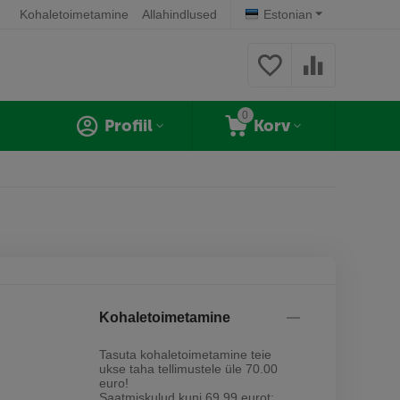
Kohaletoimetamine
Allahindlused
Estonian
0
Profiil
Korv
Kohaletoimetamine
Tasuta kohaletoimetamine teie
ukse taha tellimustele üle 70.00
euro!
Saatmiskulud kuni 69,99 eurot: