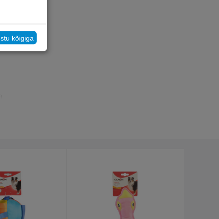
ev
stu kõigiga
.
t