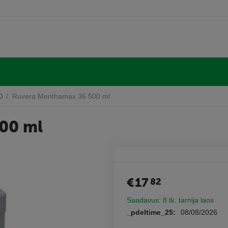
D
/
Ruvera Menthamax 36 500 ml
00 ml
€
17
82
Saadavus:
8 tk. tarnija laos
_pdeltime_25:
08/08/2026