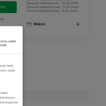
Venipaki kullerteenus – 10.00 EUR
rvis
Unisend pakiautomaat - 3,50 eurot
Omniva pakiautomaat - 5,00 eurot
sse
Makse
vime sellel
ovile.
davad need
useris saate
andate
olokatsioon,
ktsionaalsete