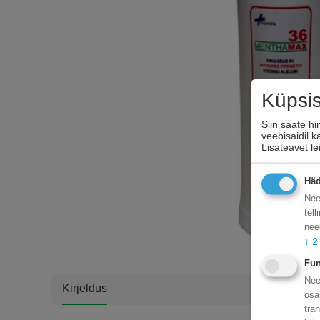
Küpsi
Siin saate h
veebisaidil 
Lisateavet l
Häd
Nee
tel
nee
↓
2
Fun
Nee
Kirjeldus
osa
tra