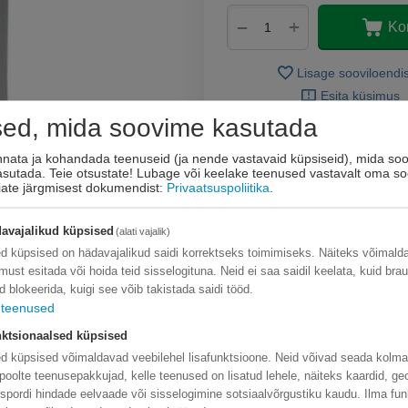
+
−
Ko
Lisage sooviloendi
Esita küsimus
sed, mida soovime kasutada
innata ja kohandada teenuseid (ja nende vastavaid küpsiseid), mida soo
kasutada. Teie otsustate! Lubage või keelake teenused vastavalt oma so
eiate järgmisest dokumendist:
Privaatsuspoliitika
.
avajalikud küpsised
(alati vajalik)
d küpsised on hädavajalikud saidi korrektseks toimimiseks. Näiteks võimal
limust esitada või hoida teid sisselogituna. Neid ei saa saidil keelata, kuid bra
d blokeerida, kuigi see võib takistada saidi tööd.
teenused
ktsionaalsed küpsised
d küpsised võimaldavad veebilehel lisafunktsioone. Neid võivad seada kolm
poolte teenusepakkujad, kelle teenused on lisatud lehele, näiteks kaardid, ge
nspordi hindade eelvaade või sisselogimine sotsiaalvõrgustiku kaudu. Ilma fun