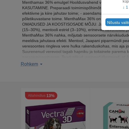
küp
Menthamax 36% emulgel Hooldusvahend veterinaarmeditsiin
↓
1
KASUTAMINE. Preparaadi toimimispõhimõte ja kasutamine põ
efektiivne ja kiire jahutav toime; - asendamatu valuvaigist
põletikuvastane toime. MenthaMax 36% on mõeldud ainult 
Nõustu vali
OMADUSED JA KOOSTISOSADE MÕJU. Jaapani piparmündi e
(15–30%), mentooli estrid (3–10%), erinevad flavonoidid (k
MenthaMax 36% nahka, mõjutab sensoorsete närvikiudude re
meeldiva jahutava efekti. Mentool, Jaapani piparmündi pe
veresoontes ringleva vere hulka rakenduskohas, mis aja joo
Suurenenud verevool tagab hapniku ja toitainete parema k
paranemisprotsesse. Teaduslikud uuringud tõestavad, et Jaa
aktiivne grampositiivsete ja gramnegatiivsete bakterite su
Rohkem
Aspergillus albus tüvedega) ja viirusevastast (gripiviiruse
kontsentratsioonile ja eripärasele emulgeeli baaskoostise
Oluline: Jaapani piparmündi eeterliku õli kasutamisel ei teki
SOBIB LOOMADELE. Koertele, kassidele, suurloomadele, h
13%
Allahindlus