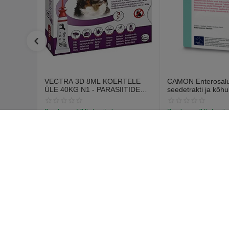
VECTRA 3D 8ML KOERTELE
CAMON Enterosalus
ÜLE 40KG N1 - PARASIITIDE
seedetrakti ja kõhu
VASTASED TILGAD
probleemidele (30 t
Saadavus:
17 tk. tarnija laos
Saadavus:
7 tk. tarnij
€
12
€
15
70
55
€
14
67
Ostja k
Logi sisse