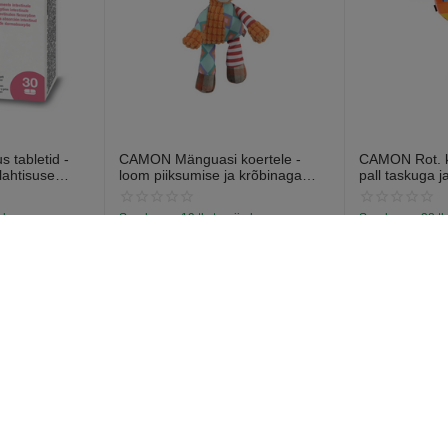
 tabletid -
CAMON Mänguasi koertele -
CAMON Rot. ko
lahtisuse
loom piiksumise ja krõbinaga
pall taskuga j
abletti).
efektiga 28cm
13cm
a laos
Saadavus:
19 tk. tarnija laos
Saadavus:
38 tk
€
7
€
6
97
57
onto
Ostja teenindus
Tellimused