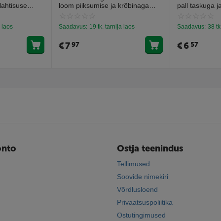
lahtisuse
loom piiksumise ja krõbinaga
pall taskuga j
abletti).
efektiga 28cm
13cm
a laos
Saadavus:
19 tk. tarnija laos
Saadavus:
38 tk
€
7
€
6
97
57
onto
Ostja teenindus
Tellimused
Soovide nimekiri
Võrdlusloend
Privaatsuspoliitika
Ostutingimused