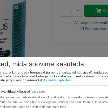
+
−
Ko
Lisage sooviloendi
Esita küsimus
sed, mida soovime kasutada
innata ja kohandada teenuseid (ja nende vastavaid küpsiseid), mida soo
kasutada. Teie otsustate! Lubage või keelake teenused vastavalt oma so
eiate järgmisest dokumendist:
Privaatsuspoliitika
.
avajalikud küpsised
(alati vajalik)
d küpsised on hädavajalikud saidi korrektseks toimimiseks. Näiteks võimal
limust esitada või hoida teid sisselogituna. Neid ei saa saidil keelata, kuid bra
d blokeerida, kuigi see võib takistada saidi tööd.