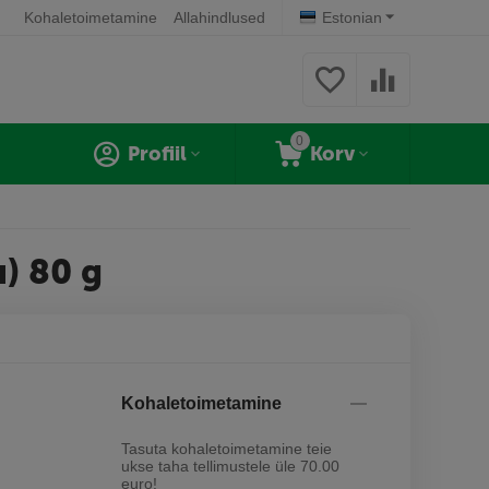
Kohaletoimetamine
Allahindlused
Estonian
0
Profiil
Korv
u) 80 g
Kohaletoimetamine
Tasuta kohaletoimetamine teie
ukse taha tellimustele üle 70.00
euro!