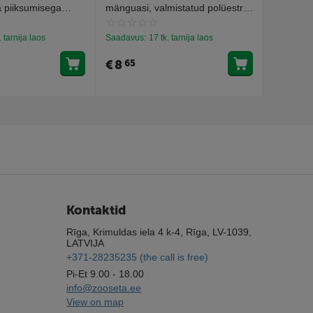
a piiksumisega
mänguasi, valmistatud polüestrist
loomadeg
ja TPR-ist 38cm
klähvima
. tarnija laos
Saadavus:
17 tk. tarnija laos
Saadavus
€
8
€
4
65
19
Kontaktid
Rīga, Krimuldas iela 4 k-4, Rīga, LV-1039,
LATVIJA
+371-28235235 (the call is free)
Pi-Et 9.00 - 18.00
info@zooseta.ee
View on map