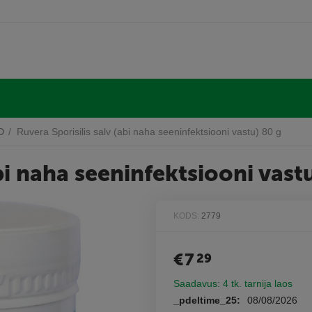
D
/
Ruvera Sporisilis salv (abi naha seeninfektsiooni vastu) 80 g
abi naha seeninfektsiooni vast
KODS:
2779
€
7
29
Saadavus:
4 tk. tarnija laos
_pdeltime_25:
08/08/2026