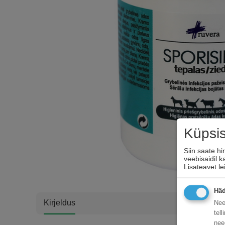
Küpsi
Siin saate h
veebisaidil 
Lisateavet l
Häd
Kirjeldus
Nee
tel
nee