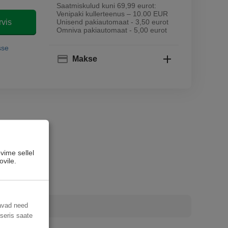
Saatmiskulud kuni 69,99 eurot:
Venipaki kullerteenus – 10.00 EUR
rvis
Unisend pakiautomaat - 3,50 eurot
Omniva pakiautomaat - 5,00 eurot
sse
Makse
vime sellel
ovile.
davad need
useris saate