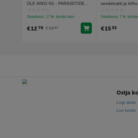
ÜLE 40KG N1 - PARASIITIDE
seedetrakti ja kõhu
VASTASED TILGAD
probleemidele (30 t
Saadavus:
17 tk. tarnija laos
Saadavus:
7 tk. tarnij
€
12
€
15
70
55
€
14
67
Ostja k
Logi sisse
Loo konto