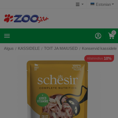
Estonian
0
Algus
KASSIDELE
TOIT JA MAIUSED
Konservid kassidele
/
/
/
10%
Allahindlus