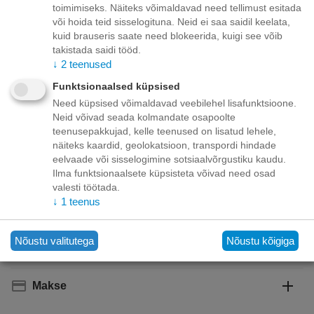
saadaval:
toimimiseks. Näiteks võimaldavad need tellimust esitada
või hoida teid sisselogituna. Neid ei saa saidil keelata,
kuid brauseris saate need blokeerida, kuigi see võib
Minimaalne kogus tootele "Schesir Cat Tuna and
takistada saidi tööd.
Chicken 85g - tuunikala ja kanalihaga želees"
6
.
↓
2
teenused
Funktsionaalsed küpsised
Korvis
Need küpsised võimaldavad veebilehel lisafunktsioone.
Neid võivad seada kolmandate osapoolte
Lisage sooviloendisse
Esita küsimus
teenusepakkujad, kelle teenused on lisatud lehele,
näiteks kaardid, geolokatsioon, transpordi hindade
Kohaletoimetamine
eelvaade või sisselogimine sotsiaalvõrgustiku kaudu.
Ilma funktsionaalsete küpsisteta võivad need osad
valesti töötada.
Tasuta kohaletoimetamine teie ukse taha tellimustele üle
70.00 euro!
↓
1
teenus
Saatmiskulud kuni 69,99 eurot:
Venipaki kullerteenus – 10.00 EUR
Unisend pakiautomaat - 3,50 eurot
Nõustu valitutega
Nõustu kõigiga
Omniva pakiautomaat - 5,00 eurot
Makse