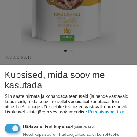
KODS:
SR-1016
Küpsised, mida soovime
Schesir Cat Tuna and Chicken 85g -
kasutada
tuunikala ja kanalihaga želees
Siin saate hinnata ja kohandada teenuseid (ja nende vastavaid
Saadavus:
126 tk. tarnija laos
küpsiseid), mida soovime sellel veebisaidil kasutada. Teie
otsustate! Lubage või keelake teenused vastavalt oma soovile.
€
1
50
Lisateavet leiate järgmisest dokumendist:
Privaatsuspoliitika
.
€
1
66
Teie säästud:
€
0.16
Hädavajalikud küpsised
(alati vajalik)
Toode on
06/08/2026
Need küpsised on hädavajalikud saidi korrektseks