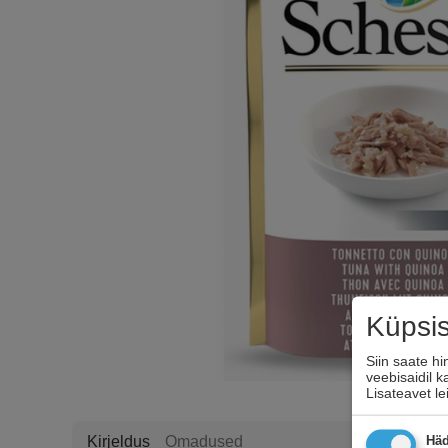
Küpsi
Siin saate h
veebisaidil 
Lisateavet l
Kirjeldus
Omadused
Häd