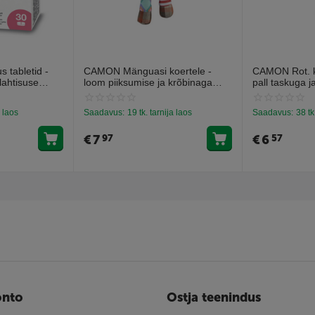
 tabletid -
CAMON Mänguasi koertele -
CAMON Rot. ko
lahtisuse
loom piiksumise ja krõbinaga
pall taskuga j
abletti).
efektiga 28cm
13cm
a laos
Saadavus:
19 tk. tarnija laos
Saadavus:
38 tk
€
7
€
6
97
57
onto
Ostja teenindus