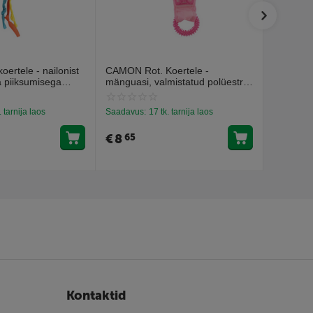
ertele - nailonist
CAMON Rot. Koertele -
CAMON R
a piiksumisega
mänguasi, valmistatud polüestrist
loomadeg
ja TPR-ist 38cm
klähvima
. tarnija laos
Saadavus:
17 tk. tarnija laos
Saadavus
€
8
€
4
65
19
Kontaktid