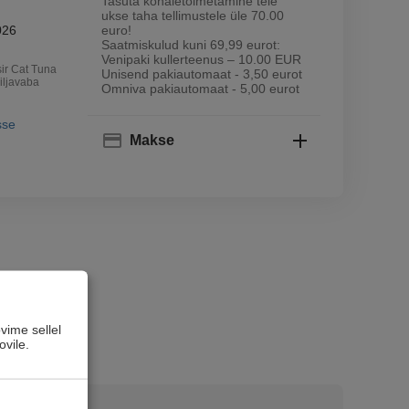
Tasuta kohaletoimetamine teie
ukse taha tellimustele üle 70.00
026
euro!
Saatmiskulud kuni 69,99 eurot:
Venipaki kullerteenus – 10.00 EUR
ir Cat Tuna
Unisend pakiautomaat - 3,50 eurot
iljavaba
Omniva pakiautomaat - 5,00 eurot
sse
Makse
vime sellel
ovile.