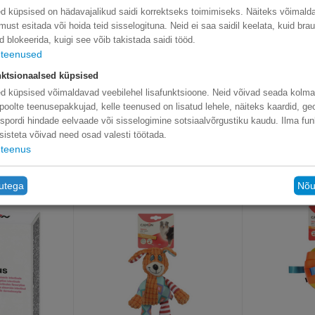
d küpsised on hädavajalikud saidi korrektseks toimimiseks. Näiteks võimal
limust esitada või hoida teid sisselogituna. Neid ei saa saidil keelata, kuid bra
d blokeerida, kuigi see võib takistada saidi tööd.
teenused
ktsionaalsed küpsised
, niiskus 84%.
d küpsised võimaldavad veebilehel lisafunktsioone. Neid võivad seada kolm
 Alguses levis Andide mägedes Lõuna-Ameerikas. See oli üks olulisemai
poolte teenusepakkujad, kelle teenused on lisatud lehele, näiteks kaardid, ge
diabeedi ja südamehaiguste korral, kõrge vererõhu korral. Eemaldab toksii
nspordi hindade eelvaade või sisselogimine sotsiaalvõrgustiku kaudu. Ilma fun
rvisüsteemi.
sisteta võivad need osad valesti töötada.
teenus
tutega
Nõu