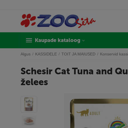
Kaupade kataloog
Algus
/
KASSIDELE
/
TOIT JA MAIUSED
/
Konservid kass
Schesir Cat Tuna and Qui
želees