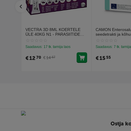
VECTRA 3D 8ML KOERTELE
CAMON Enterosalus
ÜLE 40KG N1 - PARASIITIDE
seedetrakti ja kõhu
VASTASED TILGAD
probleemidele (30 t
Saadavus:
17 tk. tarnija laos
Saadavus:
7 tk. tarnij
€
12
€
15
70
55
€
14
67
Ostja k