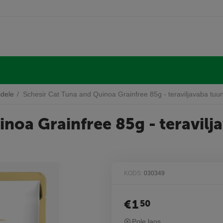
idele
/
Schesir Cat Tuna and Quinoa Grainfree 85g - teraviljavaba tuun
noa Grainfree 85g - teravilja
KODS:
030349
€
1
50
Pole laos