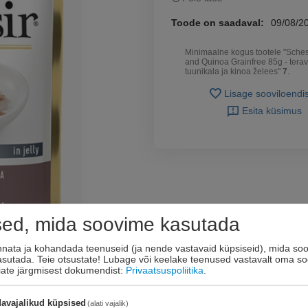
Toode on saadaval:
09/08/2
Minimaalne kogus tootele "Sches
and Quinoa Grainfree 85g - terav
tuunikala ja kinoa želees"
7
.
Lisage sooviloendi
Esita küsimus
sed, mida soovime kasutada
innata ja kohandada teenuseid (ja nende vastavaid küpsiseid), mida soo
kasutada. Teie otsustate! Lubage või keelake teenused vastavalt oma so
eiate järgmisest dokumendist:
Privaatsuspoliitika
.
avajalikud küpsised
(alati vajalik)