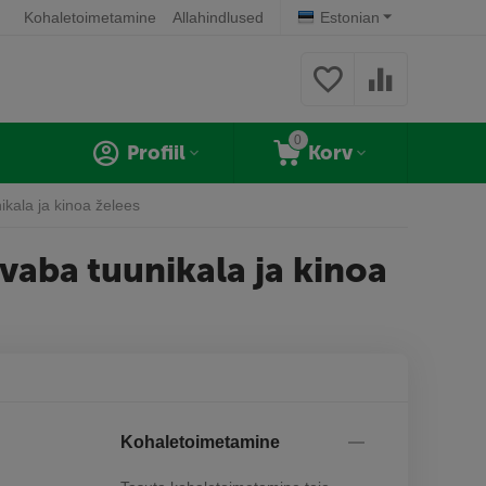
Kohaletoimetamine
Allahindlused
Estonian
0
Profiil
Korv
ikala ja kinoa želees
vaba tuunikala ja kinoa
Kohaletoimetamine