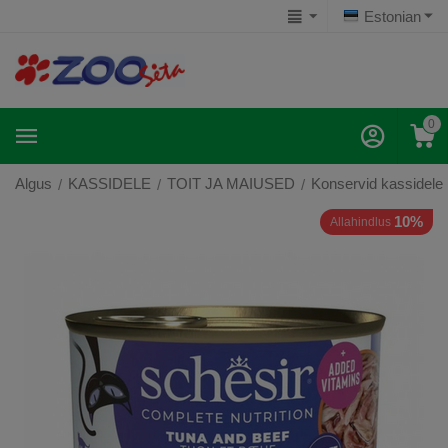
Estonian
0
Algus
KASSIDELE
TOIT JA MAIUSED
Konservid kassidele
/
/
/
10%
Allahindlus