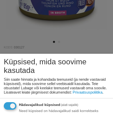
KODS:
030127
Küpsised, mida soovime
SCHESIR Cat Tuna, Beef Fillets and
kasutada
Rice natural style 85g - tuunikala,
veisefilee ja riis oma mahlaga
Siin saate hinnata ja kohandada teenuseid (ja nende vastavaid
küpsiseid), mida soovime sellel veebisaidil kasutada. Teie
otsustate! Lubage või keelake teenused vastavalt oma soovile.
Pole laos
Lisateavet leiate järgmisest dokumendist:
Privaatsuspoliitika
.
€
1
50
€
1
66
Hädavajalikud küpsised
(alati vajalik)
Teie säästud:
€
0.16
Need küpsised on hädavajalikud saidi korrektseks