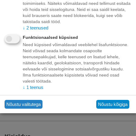
toimimiseks. Näiteks võimaldavad need tellimust esitada
Toode on
09/08/2026
või hoida teid sisselogituna. Neid ei saa saidil keelata,
saadaval:
kuid brauseris saate need blokeerida, kuigi see võib
takistada saidi tööd.
Minimaalne kogus tootele "SCHESIR Cat Tuna, Beef Fillets and Rice
↓
2
teenused
natural style 85g - tuunikala, veisefilee ja riis oma mahlaga"
7
.
Lisage sooviloendisse
Esita küsimus
Funktsionaalsed küpsised
Need küpsised võimaldavad veebilehel lisafunktsioone.
Neid võivad seada kolmandate osapoolte
Kohaletoimetamine
teenusepakkujad, kelle teenused on lisatud lehele,
näiteks kaardid, geolokatsioon, transpordi hindade
Tasuta kohaletoimetamine teie ukse taha tellimustele üle
eelvaade või sisselogimine sotsiaalvõrgustiku kaudu.
70.00 euro!
Ilma funktsionaalsete küpsisteta võivad need osad
Saatmiskulud kuni 69,99 eurot:
Venipaki kullerteenus – 10.00 EUR
valesti töötada.
Unisend pakiautomaat - 3,50 eurot
↓
1
teenus
Omniva pakiautomaat - 5,00 eurot
Nõustu valitutega
Nõustu kõigiga
Makse