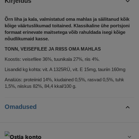
Kirjeldus
Õrn liha ja kala
,
valmistatud oma mahlas
ja säilitanud kõik
kõige väärtuslikumad toitained. Klassikaline ühe portsjoni
formaat
erinevate maitsetega võib rahuldada isegi kõige
nõudlikumaid kasse.
TONN, VEISEFILEE JA RIISS OMA MAHLAS
Koostis: veisefilee 36%, tuunikala 27%, riis 4%.
Lisandid kg kohta: vit. A 1325RÜ, vit. E 15mg, tauriin 160mg
Analüüs: proteiinid 14%, kiudained 0,5%, rasvad 0,5%, tuhk
1,5%, niiskus 82%, 84,4 kkal/100 g.
Omadused
Ostja konto