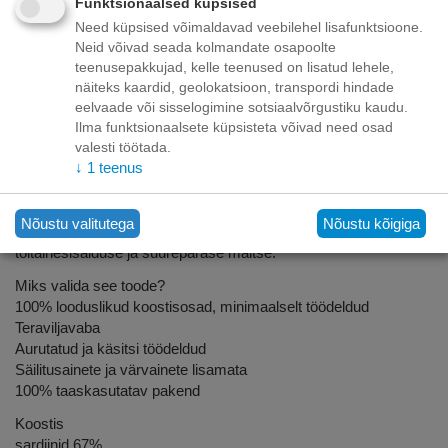
Funktsionaalsed küpsised
Need küpsised võimaldavad veebilehel lisafunktsioone.
Kirjeldus
Neid võivad seada kolmandate osapoolte
teenusepakkujad, kelle teenused on lisatud lehele,
näiteks kaardid, geolokatsioon, transpordi hindade
Täiendav toit täiskasvanud kassidele
eelvaade või sisselogimine sotsiaalvõrgustiku kaudu.
Kassid armastavad kalu ja Schesir teab seda hästi. Meie
Ilma funktsionaalsete küpsisteta võivad need osad
retsept on valmistatud päris sardiinidest, mis on tükeldatud ja
valesti töötada.
↓
1
teenus
keedetud maitsvas, niisutavas kastmes, mis muutub uueks
lemmiktoiduks - kass ei saa enam ilma selleta hakkama. Tänu
õrnale toiduvalmistamisele ja käsitsi töötlemisele säilitab toode
Nõustu valitutega
Nõustu kõigiga
oma organoleptilised omadused, tagades maksimaalse
toitainesisalduse ja suurepärase maitse.
Miks valida see toode?
100% looduslikud koostisosad, minimaalselt töödeldud
Teraviljavaba
Aurutatud ja käsitsi töödeldud
Säilitusainete ja värvainete lisamata
100% taaskasutatav pakend
Koostis
sardiinid 67%