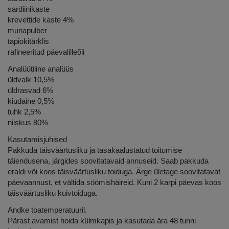
sardiinikaste
krevettide kaste 4%
munapulber
tapiokitärklis
rafineeritud päevalilleõli
Analüütiline analüüs
üldvalk 10,5%
üldrasvad 6%
kiudaine 0,5%
tuhk 2,5%
niiskus 80%
Kasutamisjuhised
Pakkuda täisväärtusliku ja tasakaalustatud toitumise
täiendusena, järgides soovitatavaid annuseid. Saab pakkuda
eraldi või koos täisväärtusliku toiduga. Ärge ületage soovitatavat
päevaannust, et vältida söömishäireid. Kuni 2 karpi päevas koos
täisväärtusliku kuivtoiduga.
Andke toatemperatuuril.
Pärast avamist hoida külmkapis ja kasutada ära 48 tunni