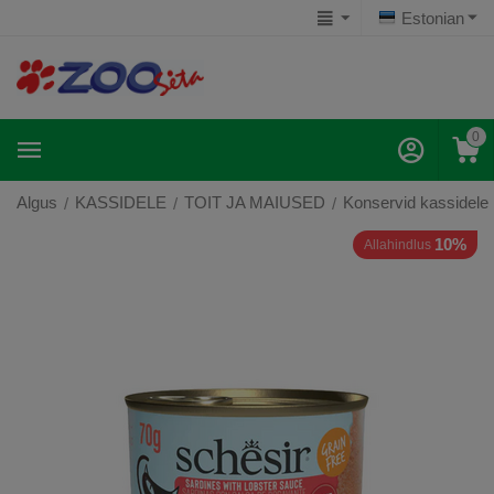
Estonian
0
Algus
KASSIDELE
TOIT JA MAIUSED
Konservid kassidele
/
/
/
10%
Allahindlus