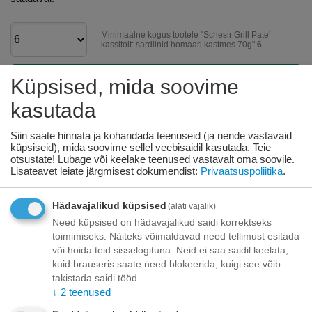
Minimaalne kogus tootele "Schesir Grill Pate'
kassitoit: sardiinid homaari kastmes 70g"
6
.
Küpsised, mida soovime
Korvis
kasutada
Lisage sooviloendisse
Esita küsimus
Siin saate hinnata ja kohandada teenuseid (ja nende vastavaid
küpsiseid), mida soovime sellel veebisaidil kasutada. Teie
Kohaletoimetamine
otsustate! Lubage või keelake teenused vastavalt oma soovile.
Lisateavet leiate järgmisest dokumendist:
Privaatsuspoliitika
.
Tasuta kohaletoimetamine teie ukse taha tellimustele üle
70.00 euro!
Saatmiskulud kuni 69,99 eurot:
Hädavajalikud küpsised
(alati vajalik)
Venipaki kullerteenus – 10.00 EUR
Need küpsised on hädavajalikud saidi korrektseks
Unisend pakiautomaat - 3,50 eurot
toimimiseks. Näiteks võimaldavad need tellimust esitada
Omniva pakiautomaat - 5,00 eurot
või hoida teid sisselogituna. Neid ei saa saidil keelata,
kuid brauseris saate need blokeerida, kuigi see võib
Makse
takistada saidi tööd.
↓
2
teenused