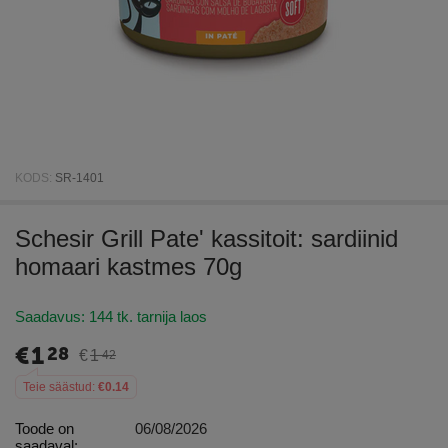
KODS:
SR-1401
Schesir Grill Pate' kassitoit: sardiinid
homaari kastmes 70g
Saadavus:
144 tk. tarnija laos
€
1
28
€
1
42
Teie säästud:
€
0.14
Toode on
06/08/2026
saadaval: