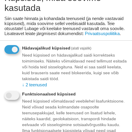
kasutada
+
−
Korvis
Siin saate hinnata ja kohandada teenuseid (ja nende vastavaid
küpsiseid), mida soovime sellel veebisaidil kasutada. Teie
otsustate! Lubage või keelake teenused vastavalt oma soovile.
Lisage sooviloendisse
Esita küsimus
Lisateavet leiate järgmisest dokumendist:
Privaatsuspoliitika
.
Kohaletoimetamine
Hädavajalikud küpsised
(alati vajalik)
Need küpsised on hädavajalikud saidi korrektseks
Tasuta kohaletoimetamine teie ukse taha tellimustele üle
toimimiseks. Näiteks võimaldavad need tellimust esitada
70.00 euro!
Saatmiskulud kuni 69,99 eurot:
või hoida teid sisselogituna. Neid ei saa saidil keelata,
Venipaki kullerteenus – 10.00 EUR
kuid brauseris saate need blokeerida, kuigi see võib
Unisend pakiautomaat - 3,50 eurot
takistada saidi tööd.
Omniva pakiautomaat - 5,00 eurot
↓
2
teenused
Funktsionaalsed küpsised
Makse
Need küpsised võimaldavad veebilehel lisafunktsioone.
Neid võivad seada kolmandate osapoolte
teenusepakkujad, kelle teenused on lisatud lehele,
näiteks kaardid, geolokatsioon, transpordi hindade
Kirjeldus
eelvaade või sisselogimine sotsiaalvõrgustiku kaudu.
Ilma funktsionaalsete küpsisteta võivad need osad