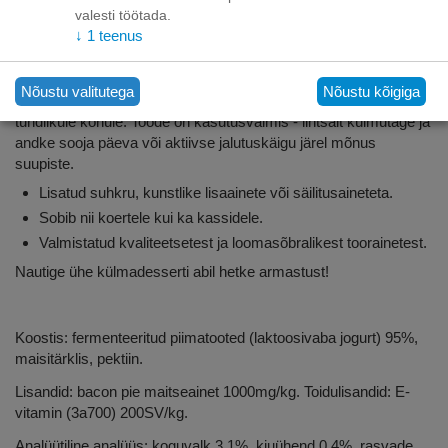
valesti töötada.
Bekoni piruka jäätis - jahutav maius koertele ja kassidele,
↓
1
teenus
kes on vanemad kui 2 kuud. 0% rasva, laktoosivaba.
Poputage oma koera või kassi värskendava ja tervisliku
Nõustu valitutega
Nõustu kõigiga
maiusega - eriti välja töötatud külmutatav jogurt, mis sobib
tundlikule kõhule. Toode on kasutusvalmis - lihtsalt külmutage ja
andke sooja päeva või aktiivse jalutuskäigu järel mõnus
suupiste.
Lisatud suhkru, kunstlike lisaainete või säilitusaineteta.
Sobib nii koertele kui ka kassidele.
Valmistatud kvaliteetsetest ja loomasõbralikest toorainetest.
Nautige ühe külmadesserti abil hetke armastust!
Koostis: fermenteeritud piimatooted (laktoosivaba jogurt) 95%,
maisitärklis, pektiin.
Lisandid: bacon pie maitseainet 1000mg/kg. Toidulisandid: E-
vitamin (3a700) 200SV/kg.
Analüütiline analüüs: koguvalk 3,1%, kiuühend 0,4%, rasvade