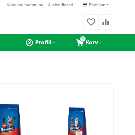
Kohaletoimetamine
Allahindlused
Estonian
0
Profiil
Korv