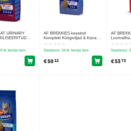
CAT URINARY
AF BREKKIES kassitoit
AF BREKKI
RILISEERITUD
Komplekt Köögiviljad & Kana
Loomaliha
(KANA JA RIIS)
15,0kg
5 tk. tarnija laos
Saadavus:
34 tk. tarnija laos
Saadavus:
3
€
50
€
53
12
72