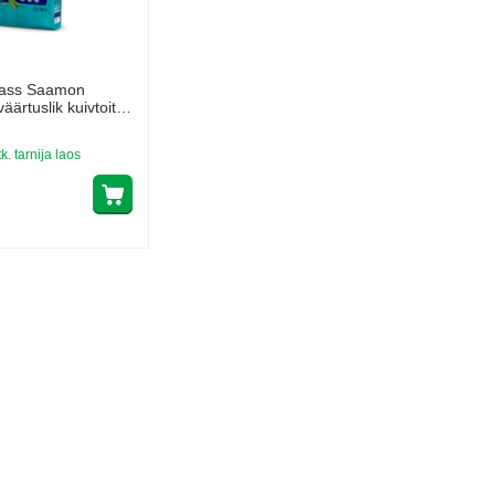
ass Saamon
väärtuslik kuivtoit
 kassidele,
uunikalaga,
tk. tarnija laos
a teraviljaga.