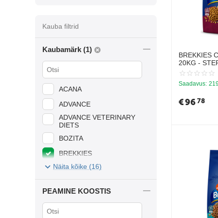
Kauba filtrid
Kaubamärk (1)
BREKKIES 
20KG - STE
KASSIDELE 
Saadavus:
219
ACANA
€
96
78
ADVANCE
ADVANCE VETERINARY
DIETS
BOZITA
BREKKIES
Näita kõike (16)
HILL'S
JOSERA
PEAMINE KOOSTIS
JOSICAT
LEONARDO