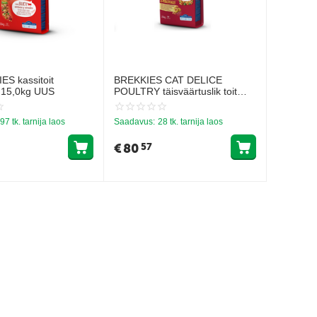
ES kassitoit
BREKKIES CAT DELICE
 15,0kg UUS
POULTRY täisväärtuslik toit
kassidele, kanaliha ja vuttidega
ning juurviljade ja teraviljadega.
97 tk. tarnija laos
Saadavus:
28 tk. tarnija laos
€
80
57