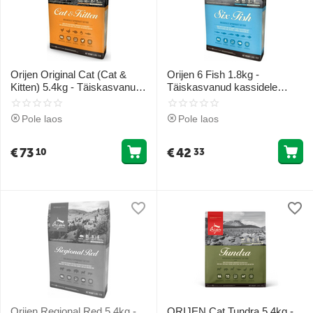
Orijen Original Cat (Cat &
Orijen 6 Fish 1.8kg -
Kitten) 5.4kg - Täiskasvanud
Täiskasvanud kassidele
kassidele (kana ja tetere)
(kalad)
Pole laos
Pole laos
€
73
€
42
10
33
Orijen Regional Red 5.4kg -
ORIJEN Cat Tundra 5.4kg -