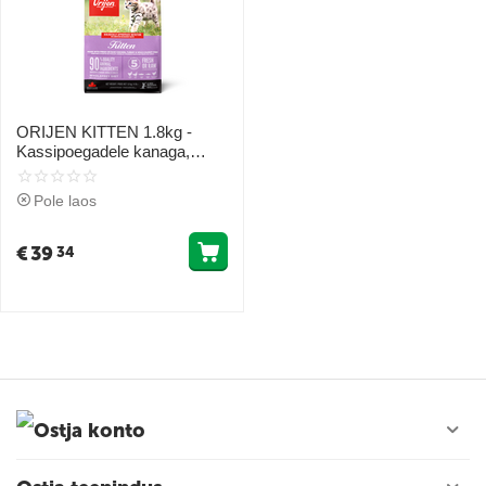
ORIJEN KITTEN 1.8kg -
Kassipoegadele kanaga,
vuttide ja lõhega
Pole laos
€
39
34
Ostja konto