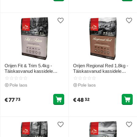
Orijen Fit & Trim 5.4kg -
Orijen Regional Red 1.8kg -
Täiskasvanud kassidele
Täiskasvanud kassidele
(kana ja tetras)
(Punane liha)
Pole laos
Pole laos
€
77
€
48
73
32