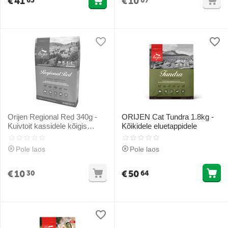
€
41
€
10
65
07
Orijen Regional Red 340g -
ORIJEN Cat Tundra 1.8kg -
Kuivtoit kassidele kõigis
Kõikidele eluetappidele
eluetappides
Pole laos
Pole laos
€
10
€
50
30
64