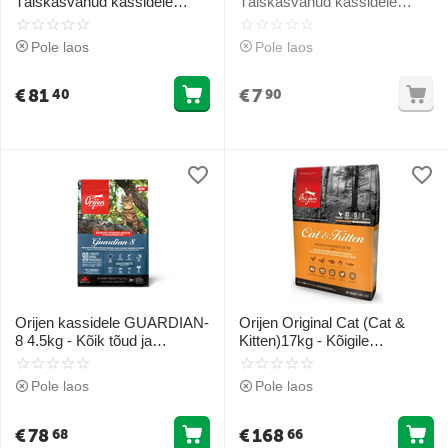
Täiskasvanud kassidele
Täiskasvanud kassidele
(kalad)
(kana ja tetras)
Pole laos
Pole laos
€
81
€
7
40
90
Orijen kassidele GUARDIAN-
Orijen Original Cat (Cat &
8 4.5kg - Kõik tõud ja
Kitten)17kg - Kõigile
eluetapid (kanaga, vuttidega
eluetappidele (kana, pärlkana
ja looduslikult püütud
ja kala)
Pole laos
Pole laos
kaladega)
€
78
€
168
68
66