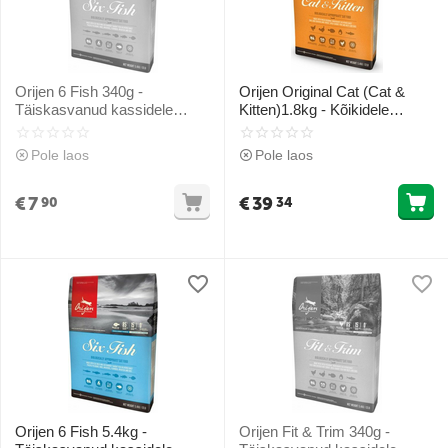
Orijen 6 Fish 340g -
Orijen Original Cat (Cat &
Täiskasvanud kassidele
Kitten)1.8kg - Kõikidele
(kala)
eluetappidele (kana, vutt ja
kala)
Pole laos
Pole laos
€
7
€
39
90
34
Orijen 6 Fish 5.4kg -
Orijen Fit & Trim 340g -