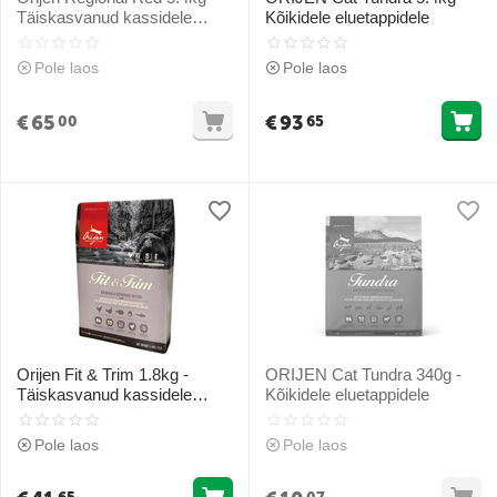
Täiskasvanud kassidele
Kõikidele eluetappidele
(Punane liha)
Pole laos
Pole laos
€
65
€
93
00
65
Orijen Fit & Trim 1.8kg -
ORIJEN Cat Tundra 340g -
Täiskasvanud kassidele
Kõikidele eluetappidele
(kana ja vutt)
Pole laos
Pole laos