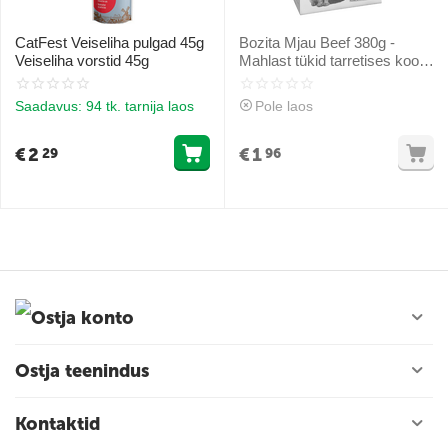
CatFest Veiseliha pulgad 45g
Bozita Mjau Beef 380g -
Veiseliha vorstid 45g
Mahlast tükid tarretises koos
jahvatatud veiselihaga
Saadavus:
94 tk. tarnija laos
Pole laos
€
2
€
1
29
96
Ostja konto
Ostja teenindus
Kontaktid