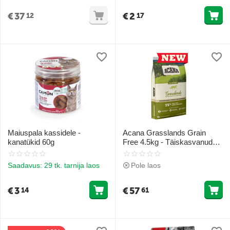
€
37
€
2
12
17
Maiuspala kassidele -
Acana Grasslands Grain
kanatükid 60g
Free 4.5kg - Täiskasvanud
kassidele
Saadavus:
29 tk. tarnija laos
Pole laos
€
3
€
57
14
61