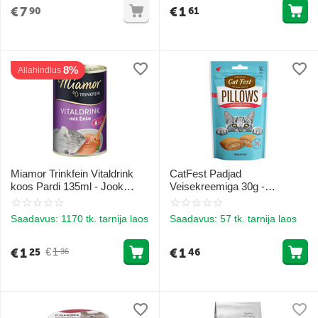
€
7
€
1
90
61
8%
Allahindlus
Miamor Trinkfein Vitaldrink
CatFest Padjad
koos Pardi 135ml - Jook
Veisekreemiga 30g -
kassidele pardilihaga
Padjakesed veiseliha
täidisega
Saadavus:
1170 tk. tarnija laos
Saadavus:
57 tk. tarnija laos
€
1
€
1
€
1
25
46
36