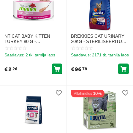
NT CAT BABY KITTEN
BREKKIES CAT URINARY
TURKEY 80 G -
20KG - STERILISEERITUD
Täisväärtuslik konserveeritud
KASSIDELE (KANA JA RIIS)
toit kalkuniga kassipoegadele
Saadavus:
2 tk. tarnija laos
Saadavus:
2171 tk. tarnija laos
alates 3. nädala vanusest.
€
2
€
96
26
78
10%
Allahindlus