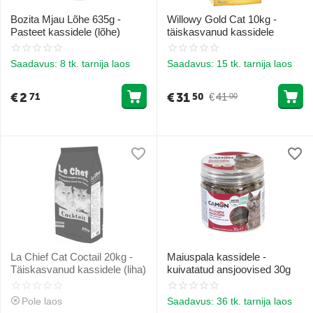
Bozita Mjau Lõhe 635g -
Willowy Gold Cat 10kg -
Pasteet kassidele (lõhe)
täiskasvanud kassidele
Saadavus:
8 tk. tarnija laos
Saadavus:
15 tk. tarnija laos
€
2
€
31
€
41
71
50
00
La Chief Cat Coctail 20kg -
Maiuspala kassidele -
Täiskasvanud kassidele (liha)
kuivatatud ansjoovised 30g
Pole laos
Saadavus:
36 tk. tarnija laos