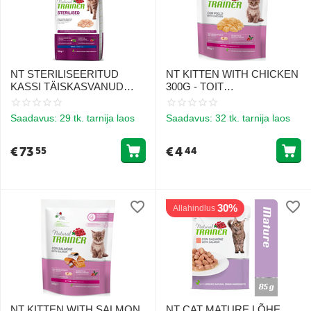
NT STERILISEERITUD
NT KITTEN WITH CHICKEN
KASSI TÄISKASVANUD
300G - TOIT
VALGE LIHA&HERNEGA
KASSIPOEGADELE
10KG - TOIT
KANALIHA
Saadavus:
29 tk. tarnija laos
Saadavus:
32 tk. tarnija laos
TÄISKASVANUD
STERILISEERITUD
KASSIDELE VALGE LIHAGA
€
73
€
4
55
44
JA HERNETEGA
30%
Allahindlus
NT KITTEN WITH SALMON
NT CAT MATURE LÕHE