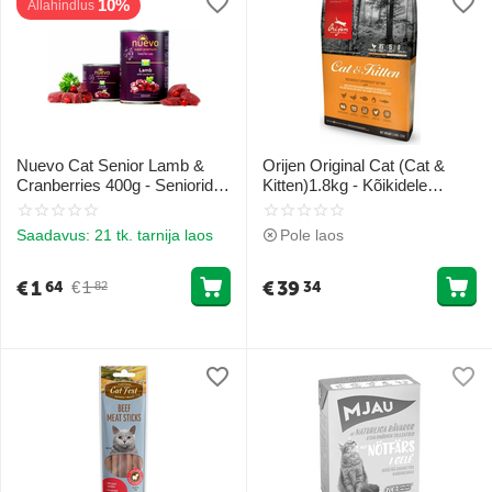
10%
Allahindlus
Nuevo Cat Senior Lamb &
Orijen Original Cat (Cat &
Cranberries 400g - Senioride
Kitten)1.8kg - Kõikidele
kassidele lamba ja
eluetappidele (kana, vutt ja
jõhvikatega
kala)
Saadavus:
21 tk. tarnija laos
Pole laos
€
1
€
39
€
1
64
34
82