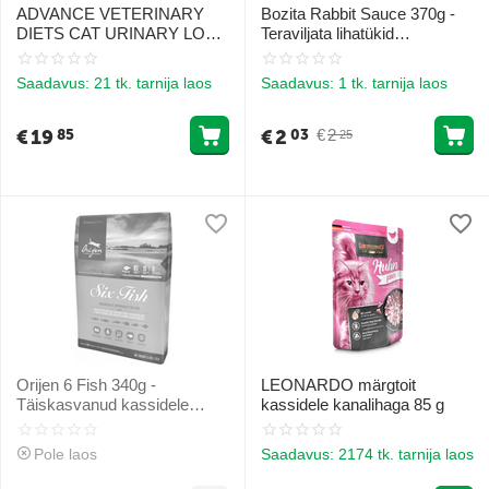
ADVANCE VETERINARY
Bozita Rabbit Sauce 370g -
DIETS CAT URINARY LOW
Teraviljata lihatükid
CALORIES 1.25KG -
küülikukastmes
KASSIDELE KUSETEEDE
Saadavus:
21 tk. tarnija laos
Saadavus:
1 tk. tarnija laos
TERVISE TOETUSEKS JA
KAALU KONTROLLIKS
€
19
€
2
€
2
85
03
25
Orijen 6 Fish 340g -
LEONARDO märgtoit
Täiskasvanud kassidele
kassidele kanalihaga 85 g
(kala)
Pole laos
Saadavus:
2174 tk. tarnija laos