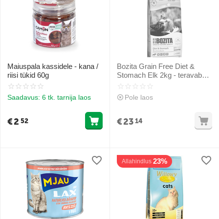
Maiuspala kassidele - kana /
Bozita Grain Free Diet &
riisi tükid 60g
Stomach Elk 2kg - teravaba
kuivtoit hirvega tundlikele või
nõudlikele kassidele
Saadavus:
6 tk. tarnija laos
Pole laos
€
2
€
23
52
14
23%
Allahindlus