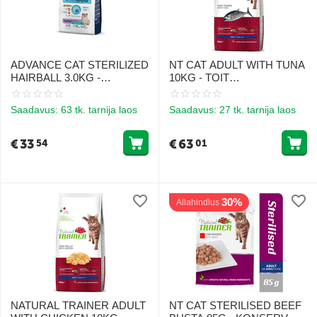
ADVANCE CAT STERILIZED
NT CAT ADULT WITH TUNA
HAIRBALL 3.0KG -
10KG - TOIT
TÄISKASVANUD
TÄISKASVANUD
KASSIDELE (TÜTAR JA
KASSIDELE TUUNAGA
Saadavus:
63 tk. tarnija laos
Saadavus:
27 tk. tarnija laos
RÜÜS)
€
33
€
63
54
01
30%
Allahindlus
NATURAL TRAINER ADULT
NT CAT STERILISED BEEF