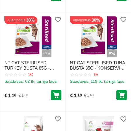
SINGI JA HERNEGA
30%
30%
Allahindlus
Allahindlus
NT CAT STERILISED
NT CAT STERILISED TUNA
TURKEY BUSTA 85G -
BUSTA 85G - KONSERVID
KONSERVI
STERILISEERITUD
TÄISKASVANUD
TÄISKASVANUD
Saadavus:
62 tk. tarnija laos
Saadavus:
119 tk. tarnija laos
STERILISEERITUD
KASSIDELE TUUNAGA
KASSIDELE KOOS
KALKUNIGA
€
1
€
1
€
1
€
1
18
18
68
68