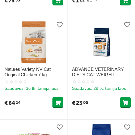
€
73
€
1
€
1
55
22
Natures Variety NV Cat
ADVANCE VETERINARY
Original Chicken 7 kg
DIETS CAT WEIGHT
BALANCE 1.5KG -
KASSIDELE KAALU
Saadavus:
36 tk. tarnija laos
Saadavus:
29 tk. tarnija laos
KONTROLLIKS
€
64
€
23
14
05