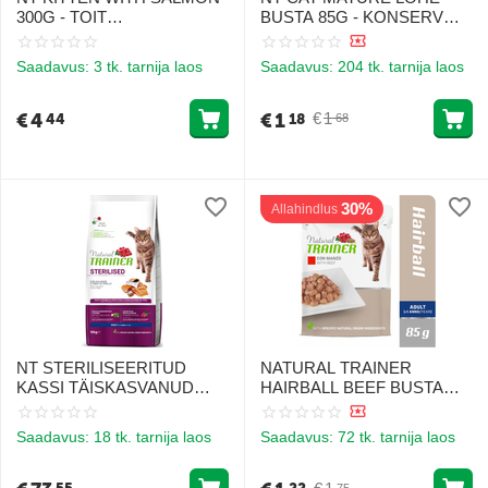
300G - TOIT
BUSTA 85G - KONSERV
KASSIPOEGADELE
VANEMATELE KASSIDELE
LÕHEGA
LÕHEGA
Saadavus:
3 tk. tarnija laos
Saadavus:
204 tk. tarnija laos
€
4
€
1
€
1
44
18
68
30%
Allahindlus
NT STERILISEERITUD
NATURAL TRAINER
KASSI TÄISKASVANUD
HAIRBALL BEEF BUSTA
LOHE&HERNE 10KG - TOIT
85G - KONSERV
TÄISKASVANUD
TÄISKASVANUD
Saadavus:
18 tk. tarnija laos
Saadavus:
72 tk. tarnija laos
STERILISEERITUD
KASSIDELE VEISELIIHAGA
KASSIDELE LOHE JA
KARVBALLIDE
HERNEGA
VÄLJUTAMISEKS
75