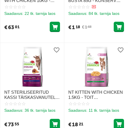
WITH CHICKEN 10KG -
BUSTA 85G - KONSERV
TÄISKASVANUD
TÄISKASVANUD
KASSIDELE KANALIHA
STERILISEERITUD
Saadavus:
22 tk. tarnija laos
Saadavus:
84 tk. tarnija laos
KASSIDELE VEISELIIHAGA
€
63
€
1
€
1
01
18
68
NT STERILISEERITUD
NT KITTEN WITH CHICKEN
KASSI TÄISKASVANUTELE
1.5KG - TOIT
KUIVATATUD SINK&HERNE
KASSIPOEGADELE
10KG - TOIT
KANAGA
Saadavus:
36 tk. tarnija laos
Saadavus:
11 tk. tarnija laos
TÄISKASVANUD
STERILISEERITUD
KASSIDELE KUIVATATUD
€
73
€
18
55
21