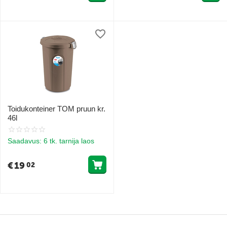
Toidukonteiner TOM pruun kr.
46l
Saadavus:
6 tk. tarnija laos
€
19
02