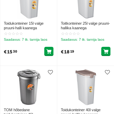
Toidukonteiner 15l valge
Toitkonteiner 25l valge pruuni-
pruuni-halli kaanega
hallika kaanega
Saadavus:
7 tk. tarnija laos
Saadavus:
7 tk. tarnija laos
€
15
€
18
30
19
TOM hõbedane
Toidukonteiner 40l valge