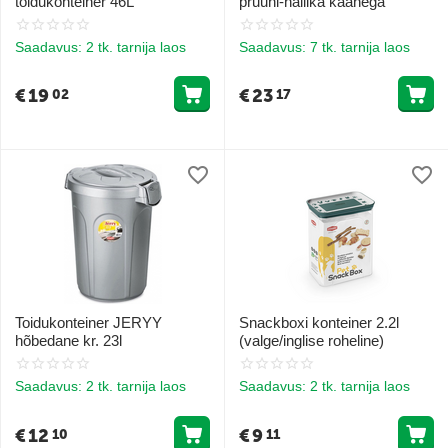
toidukonteiner 46L
pruuni-hallika kaanega
Saadavus:
2 tk. tarnija laos
Saadavus:
7 tk. tarnija laos
€
19
€
23
02
17
Toidukonteiner JERYY
Snackboxi konteiner 2.2l
hõbedane kr. 23l
(valge/inglise roheline)
Saadavus:
2 tk. tarnija laos
Saadavus:
2 tk. tarnija laos
€
12
€
9
10
11