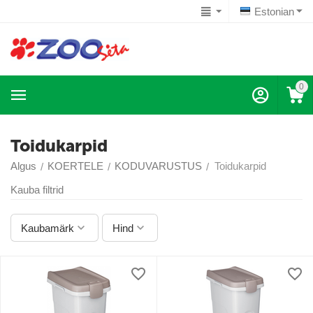
Estonian
0
Toidukarpid
Algus
KOERTELE
KODUVARUSTUS
Toidukarpid
/
/
/
Kauba filtrid
Kaubamärk
Hind