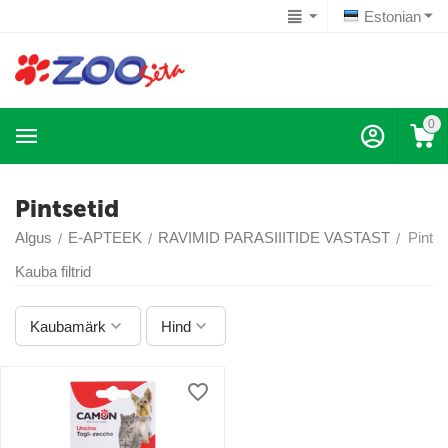
Estonian
0
Pintsetid
Algus
E-APTEEK
RAVIMID PARASIIITIDE VASTAST
Pintse
/
/
/
Kauba filtrid
Kaubamärk
Hind