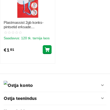
Plastmassist 2gb konks-
pintsetid erksade
eemaldamiseks
Saadavus:
120 tk. tarnija laos
€
1
01
Ostja konto
Ostja teenindus