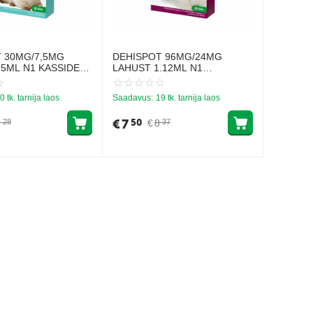
 30MG/7,5MG
DEHISPOT 96MG/24MG
35ML N1 KASSIDELE
LAHUST 1.12ML N1
KASSIDELE 5-8KG
0 tk. tarnija laos
Saadavus:
19 tk. tarnija laos
€
7
50
6
€
8
28
37