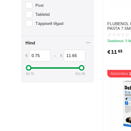
Post
Tabletid
Täppiselt tilgad
FLUBENOL 
PASTA 7.5M
KOERTELE/K
vastu
Saadavus:
5 tk
Hind
€
11
65
€
–
€
Allahindlus
€
0.75
€
11.65