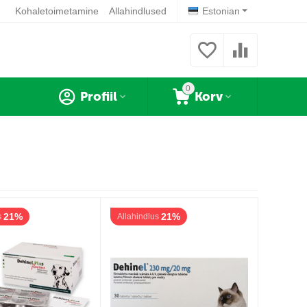
Kohaletoimetamine
Allahindlused
Estonian
0
Profiil
Korv
21%
21%
s
Allahindlus