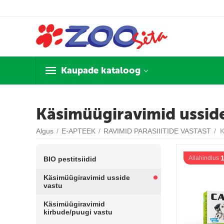
Kaupade kataloog
Käsimüügiravimid ussid
Algus
/
E-APTEEK
/
RAVIMID PARASIIITIDE VASTAST
/
K
Allahindlus
BIO pestitsiidid
Käsimüügiravimid usside
vastu
Käsimüügiravimid
kirbude/puugi vastu