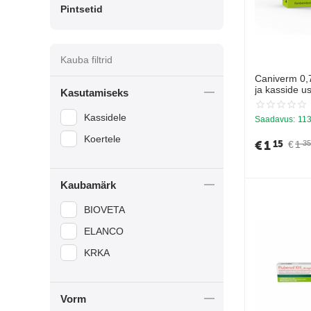
Pintsetid
Kauba filtrid
Caniverm 0,7
ja kasside u
Kasutamiseks
10kg kohta
Kassidele
Saadavus:
113
Koertele
€
1
15
€
1
35
Kaubamärk
BIOVETA
ELANCO
KRKA
Vorm