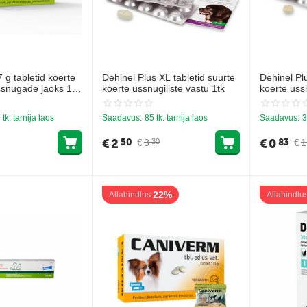
 g tabletid koerte
Dehinel Plus XL tabletid suurte
Dehinel Plu
ssnugade jaoks 1tbl
koerte ussnugiliste vastu 1tk
koerte uss
 tk. tarnija laos
Saadavus:
85 tk. tarnija laos
Saadavus:
3
€
2
€
0
50
83
€
3
€
1
30
22%
Allahindlus
Allahindlu