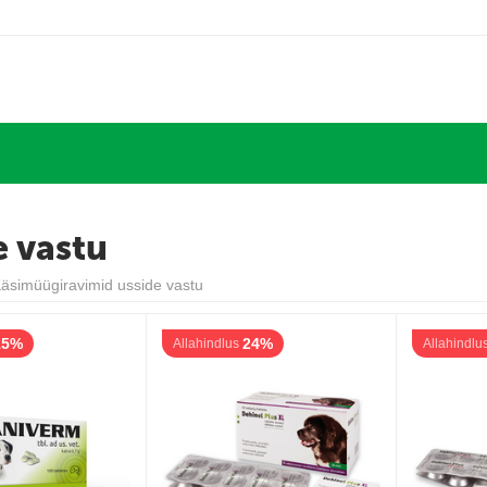
e vastu
äsimüügiravimid usside vastu
15%
24%
Allahindlus
Allahindlu