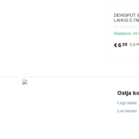
DEHISPOT 
LAHUS 0.7M
2.5-5KG
Saadavus:
16 
€
6
20
€
6
9
Ostja k
Logi sisse
Loo konto