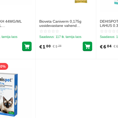
KH 44MG/ML
Bioveta Caniverm 0,175g
DEHISPOT
L
ussidevastane vahend
LAHUS 0.
ASSIDELE usside
kassidele ja koertele 1gb
0.5-2.5KG
. tarnija laos
Saadavus:
117 tk. tarnija laos
Saadavus:
1
€
1
€
6
00
04
€
1
€
28
10%