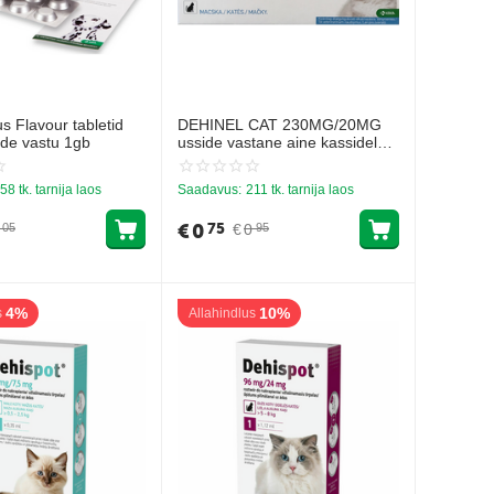
s Flavour tabletid
DEHINEL CAT 230MG/20MG
ide vastu 1gb
usside vastane aine kassidele
1gb
58 tk. tarnija laos
Saadavus:
211 tk. tarnija laos
€
0
75
€
0
05
95
4%
10%
s
Allahindlus