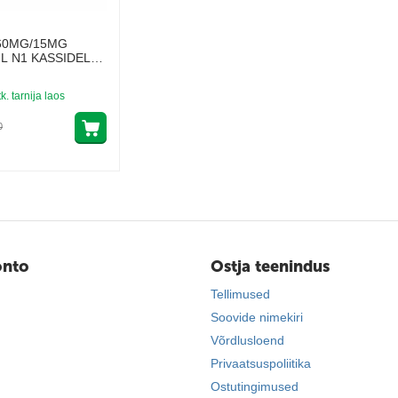
60MG/15MG
L N1 KASSIDELE
tk. tarnija laos
0
onto
Ostja teenindus
Tellimused
Soovide nimekiri
Võrdlusloend
Privaatsuspoliitika
Ostutingimused