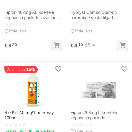
Fipron 402mg XL koertele
Fypryst Combo Spot-on
kirpude ja puukide invasiooni
parasiitide vastu tilgad
raviks ja kontrolliks 40-60kg
(pipetid) koertele 2-10 kg
67mg 1gb
Pole laos
Pole laos
€
3
€
4
€
5
20
10
48
15%
Allahindlus
Bio Kill 2.5 mg/1 ml Spray
Fipron 268mg L koertele
100ml
kirpude ja puukide
invasioonide raviks ja
kontrollimiseks 20-40kg
Saadavus:
8 tk. tarnija laos
Pole laos