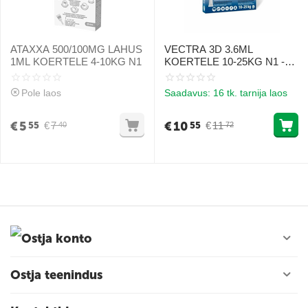
ATAXXA 500/100MG LAHUS
VECTRA 3D 3.6ML
1ML KOERTELE 4-10KG N1
KOERTELE 10-25KG N1 -
PARASIITIDE VASTU
TILGAD
Pole laos
Saadavus:
16 tk. tarnija laos
€
5
€
10
€
7
€
11
55
55
40
72
Ostja konto
Ostja teenindus