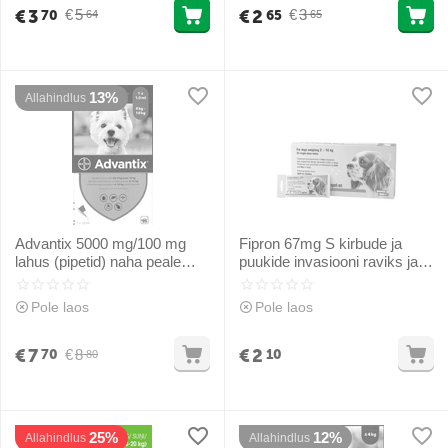
€
3
€
2
€
5
€
3
70
65
64
65
13%
Allahindlus
Advantix 5000 mg/100 mg
Fipron 67mg S kirbude ja
lahus (pipetid) naha peale
puukide invasiooni raviks ja
tilgutamiseks 4-10 kg koertele
kontrolliks koertele 2-10kg
1gb
Pole laos
Pole laos
€
7
€
2
€
8
70
10
80
25%
12%
Allahindlus
Allahindlus