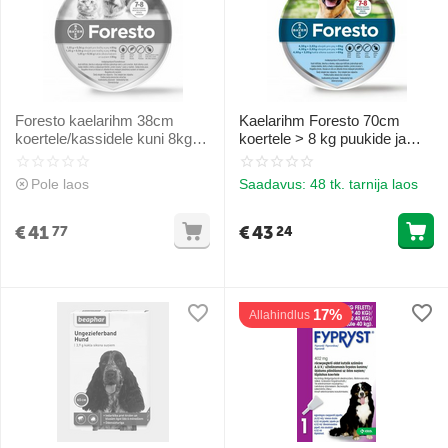
Foresto kaelarihm 38cm
Kaelarihm Foresto 70cm
koertele/kassidele kuni 8kg
koertele > 8 kg puukide ja
puukide ja kirpude vastu
kirbude vastu 4.50+2.03G/G
1.25+0.56G/G
Pole laos
Saadavus:
48 tk. tarnija laos
€
41
€
43
77
24
17%
Allahindlus