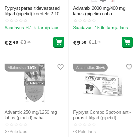
Fypryst parasiitidevastased
Advantix 2000 mg/400 mg
tilgad (pipetid) koertele 2-10
lahus (pipetid) naha
kg 67mg 1gb
tilgutamiseks koertele 25-40
kg 1gb
Saadavus:
67 tk. tarnija laos
Saadavus:
15 tk. tarnija laos
€
2
€
9
€
3
€
11
40
50
34
50
15%
35%
Allahindlus
Allahindlus
Advantix 250 mg/1250 mg
Fypryst Combo Spot-on anti-
lahus (pipetid) naha
parasiit tilgad (pipetid)
tilgutamiseks koertele 10-25
koertele 10-20 kg 134 mg 1gb
kg 1gb
Pole laos
Pole laos