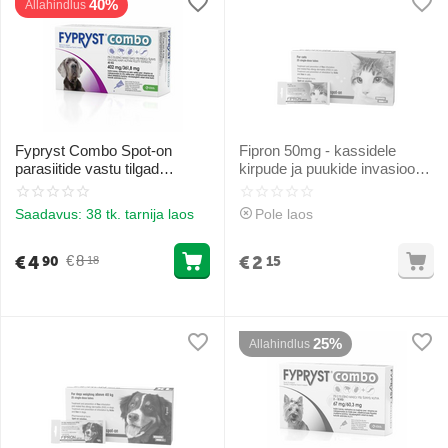
40%
Allahindlus
Fypryst Combo Spot-on
Fipron 50mg - kassidele
parasiitide vastu tilgad
kirpude ja puukide invasiooni
(pipetid) koertele 40 -60kg
raviks ja kontrolliks 1gb
402mg 1gb
Saadavus:
38 tk. tarnija laos
Pole laos
€
4
€
2
€
8
90
15
18
25%
Allahindlus