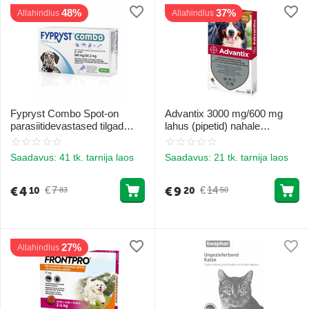
48%
37%
Allahindlus
Allahindlus
Fypryst Combo Spot-on
Advantix 3000 mg/600 mg
parasiitidevastased tilgad
lahus (pipetid) nahale
(pipetid) koertele 20-40 kg
tilgutamiseks koertele 40-60
268 mg 1gb
kg 1gb
Saadavus:
41 tk. tarnija laos
Saadavus:
21 tk. tarnija laos
€
4
€
9
€
7
€
14
10
20
83
50
27%
Allahindlus