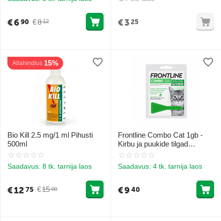
€
6
€
3
€
8
90
25
12
15%
Allahindlus
Bio Kill 2.5 mg/1 ml Pihusti
Frontline Combo Cat 1gb -
500ml
Kirbu ja puukide tilgad
kassidele ja kodulindudele
Saadavus:
8 tk. tarnija laos
Saadavus:
4 tk. tarnija laos
€
12
€
9
€
15
75
40
00