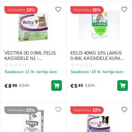
10%
36%
Allahindlus
Allahindlus
VECTRA 3D 0.9ML FELIS
EELIS 40MG 10% LAHUS
KASSIDELE N1 -
0.4ML KASSIDELE KUNI
PARASIITIDE VASTASED
4KG N1
TILGAD
Saadavus:
11 tk. tarnija laos
Saadavus:
16 tk. tarnija laos
€
8
€
5
€
9
€
8
96
45
96
51
25%
10%
Allahindlus
Allahindlus