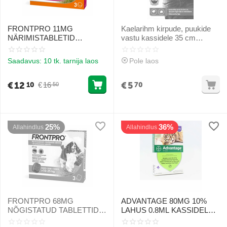
FRONTPRO 11MG
Kaelarihm kirpude, puukide
NÄRIMISTABLETID
vastu kassidele 35 cm
KOERTELE (2-4KG) S N1 (1
punane
tablett) - Loimast ja kõõmast
Saadavus:
10 tk. tarnija laos
Pole laos
vastu närimistabletid
€
12
€
5
€
16
10
70
50
25%
36%
Allahindlus
Allahindlus
FRONTPRO 68MG
ADVANTAGE 80MG 10%
NÕGISTATUD TABLETTID
LAHUS 0.8ML KASSIDELE
KOERTELE (>10-25KG) L
ÜLE 4KG N1