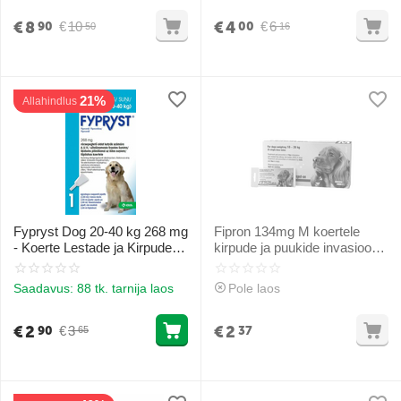
€
8
€
4
€
10
€
6
90
00
50
16
21%
Allahindlus
Fypryst Dog 20-40 kg 268 mg
Fipron 134mg M koertele
- Koerte Lestade ja Kirpude
kirpude ja puukide invasiooni
Invasiooni Profülaktikaks ja
raviks ja kontrolliks 10-20kg
Raviks
(1gb)
Saadavus:
88 tk. tarnija laos
Pole laos
€
2
€
2
€
3
90
37
65