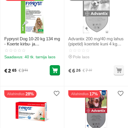
Fypryst Dog 10-20 kg 134 mg
Advantix 200 mg/40 mg lahus
- Koerte kirbu- ja
(pipetid) koertele kuni 4 kg
puukideinvasioonide
naha tilgutamiseks 1gb
ennetamiseks ja raviks
Saadavus:
40 tk. tarnija laos
Pole laos
€
2
€
6
€
3
€
7
65
26
51
10
28%
17%
Allahindlus
Allahindlus