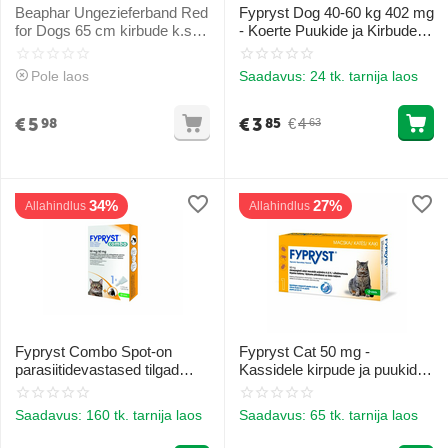
Beaphar Ungezieferband Red
Fypryst Dog 40-60 kg 402 mg
for Dogs 65 cm kirbude k.s.
- Koerte Puukide ja Kirbude
koertele punane värv
Ennetamiseks ja Raviks
Pole laos
Saadavus:
24 tk. tarnija laos
€
5
€
3
€
4
98
85
63
34%
27%
Allahindlus
Allahindlus
Fypryst Combo Spot-on
Fypryst Cat 50 mg -
parasiitidevastased tilgad
Kassidele kirpude ja puukide
kassidele ja koertele kirpude,
invasiooni ennetamiseks ja
puukide, täide ennetamiseks
raviks 1gb
Saadavus:
160 tk. tarnija laos
Saadavus:
65 tk. tarnija laos
50 mg/60 mg 1gb