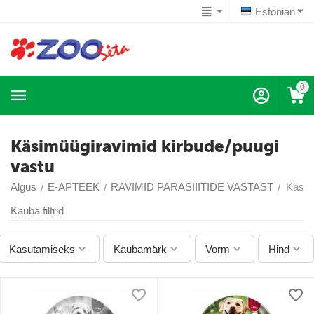
Estonian
0
Käsimüügiravimid kirbude/puugi
vastu
Algus
E-APTEEK
RAVIMID PARASIIITIDE VASTAST
Käsim
/
/
/
Kauba filtrid
Kasutamiseks
Kaubamärk
Vorm
Hind