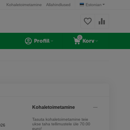
Kohaletoimetamine
Allahindlused
Estonian
0
Profiil
Korv
Kohaletoimetamine
Tasuta kohaletoimetamine teie
ukse taha tellimustele üle 70.00
026
euro!