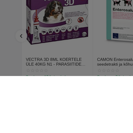
VECTRA 3D 8ML KOERTELE
CAMON Enterosalus
ÜLE 40KG N1 - PARASIITIDE
seedetrakti ja kõhu
VASTASED TILGAD
probleemidele (30 t
Saadavus:
17 tk. tarnija laos
Saadavus:
7 tk. tarnij
€
12
€
15
70
55
€
14
67
Ostja k