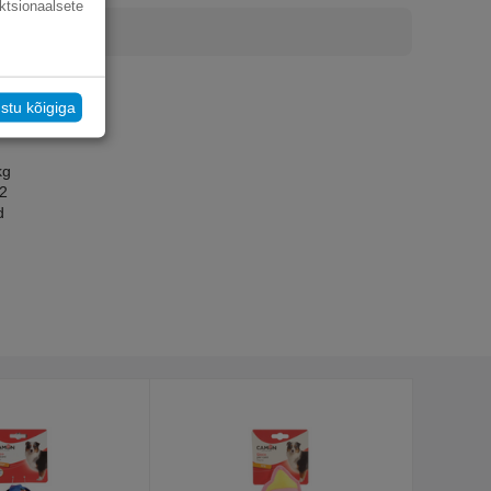
ktsionaalsete
stu kõigiga
kg
12
d