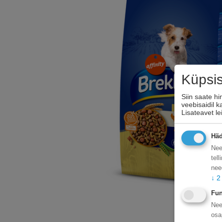
Küpsi
Siin saate h
veebisaidil 
Lisateavet l
Häd
Nee
tel
nee
↓
2
Fun
Nee
osa