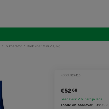
Kuiv koeratoit
/
Brek koer Mini 20,0kg
KODS:
927410
€
52
68
Saadavus:
2 tk. tarnija laos
Toode on saadaval:
08/08/2