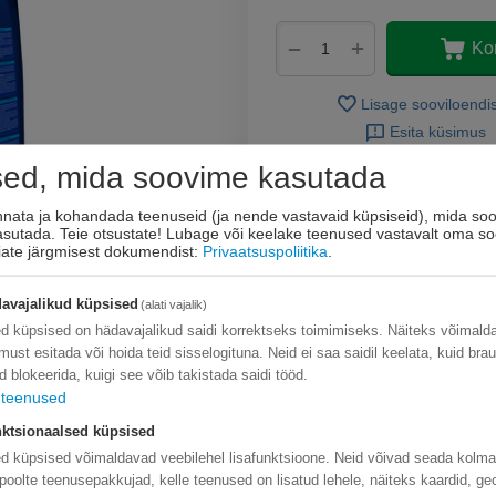
+
−
Ko
Lisage sooviloendi
Esita küsimus
sed, mida soovime kasutada
innata ja kohandada teenuseid (ja nende vastavaid küpsiseid), mida soo
kasutada. Teie otsustate! Lubage või keelake teenused vastavalt oma so
eiate järgmisest dokumendist:
Privaatsuspoliitika
.
avajalikud küpsised
(alati vajalik)
d küpsised on hädavajalikud saidi korrektseks toimimiseks. Näiteks võimal
limust esitada või hoida teid sisselogituna. Neid ei saa saidil keelata, kuid bra
d blokeerida, kuigi see võib takistada saidi tööd.
teenused
ktsionaalsed küpsised
d küpsised võimaldavad veebilehel lisafunktsioone. Neid võivad seada kolm
poolte teenusepakkujad, kelle teenused on lisatud lehele, näiteks kaardid, ge