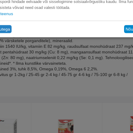
nspordi hindade eelvaade või sisselogimine sotsiaalvõrgustiku kaudu. Ilma fun
sisteta võivad need osad valesti töötada.
teenus
ptid ilma kunstlike värv- või säilitusaineteta.
tutega
Nõu
rvalsaadused (2,5% peedipulp), liha-ja loomse päritoluga
ad, köögiviljad (1% dehüdreeritud herned, ekvivalent 4% värsketele
% värsketele porganditele), mineraalid.
miin 1540 IU/kg, vitamiin E 82 mg/kg, raudsulfaat monohüdraat 237 mg/
lfaat pentahüdraat 30 mg/kg (Cu: 8 mg), mangaansulfaat monohüdraat 1
(Zn: 80 mg), naatriumseleniit 0,22 mg/kg (Se: 0,1 mg). Tehnoloogilise
neid*. * Ilma kunstlike värvaineteta.
ined 3%, tuhk 8,5%, Omega 0,19%, Omega 6 2,2%.
s gr 1-2kg / 25-45 gr 2-4 kg / 45-75 gr 4-6 kg / 75-100 gr 6-8 kg /