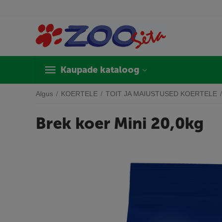
Kaupade kataloog
Algus
/
KOERTELE
/
TOIT JA MAIUSTUSED KOERTELE
/
Brek koer Mini 20,0kg