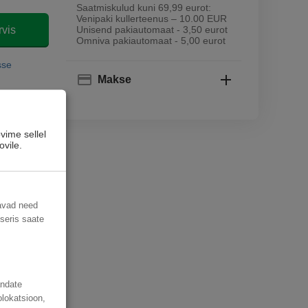
Saatmiskulud kuni 69,99 eurot:
Venipaki kullerteenus – 10.00 EUR
rvis
Unisend pakiautomaat - 3,50 eurot
Omniva pakiautomaat - 5,00 eurot
sse
Makse
vime sellel
ovile.
davad need
useris saate
andate
olokatsioon,