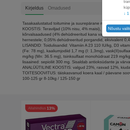
tra
küp
Kirjeldus
Omadused
↓
1
Tasakaalustatud toitumine ja suurepärane maitse, uued retse
Nõustu vali
KOOSTIS: Teraviljad (10% nisu, 4% maisi), köögiviljade kõ
kõrvalsaadused (4% dehüdreeritud kana valk), õlid ja rasv
hernestele; 0,05% dehüdreeritud porgandid, ekvivalent 0,4
LISANDID: Toidulisandid: Vitamiin A 23 110 IU/kg, D3 vita
(Fe: 78 mg), kaaliumjodiid 1,7 mg (I: 1,3mg), vask(II)su
mg/kg (Mn: 36.5 mg), tsinksulfaat monohüdraat 219 mg/kg 
lisaained: sepioliit 300 mg. Sisaldab antioksüdante ja värvai
ANALÜÜTILINE KOOSTIS: valgud 23%, rasvad 12%, kiuda
TOITESOOVITUS: täiskasvanud koera kaal / päevane soovitu
100-125 gr 8-10kg / 125-150 gr
13%
Allahindlus