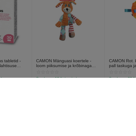
 tabletid -
CAMON Mänguasi koertele -
CAMON Rot. ko
lahtisuse
loom piiksumise ja krõbinaga
pall taskuga j
abletti).
efektiga 28cm
13cm
a laos
Saadavus:
19 tk. tarnija laos
Saadavus:
38 tk
€
7
€
6
97
57
onto
Ostja teenindus